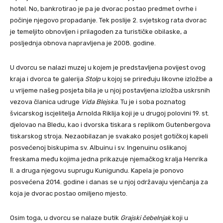
hotel. No, bankrotirao je pa je dvorac postao predmet ovrhe i
počinje njegovo propadanje. Tek poslije 2. svjetskog rata dvorac
je temeljito obnovljen i prilagođen za turističke obilaske, a
posljednja obnova napravljena je 2008. godine.
U dvorcu se nalazi muzej u kojem je predstavljena povijest ovog
kraja i dvorca te galerija
Stolp
u kojoj se priređuju likovne izložbe a
u vrijeme našeg posjeta bila je u njoj postavljena izložba uskrsnih
vezova članica udruge
Vida Blejska
. Tu je i soba poznatog
švicarskog iscjelitelja Arnolda Riklija koji je u drugoj polovini 19. st.
djelovao na Bledu, kao i dvorska tiskara s replikom Gutenbergova
tiskarskog stroja. Nezaobilazan je svakako posjet gotičkoj kapeli
posvećenoj biskupima sv. Albuinu i sv. Ingenuinu oslikanoj
freskama među kojima jedna prikazuje njemačkog kralja Henrika
II. a druga njegovu suprugu Kunigundu. Kapela je ponovo
posvećena 2014. godine i danas se u njoj održavaju vjenčanja za
koja je dvorac postao omiljeno mjesto.
Osim toga, u dvorcu se nalaze butik
Grajski čebelnjak
koji u