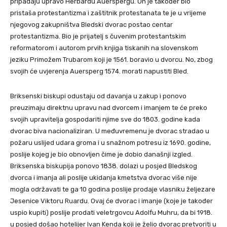
pripadaju upravo Herbardu Auerspergu. On je također bio
pristaša protestantizma i zaštitnik protestanata te je u vrijeme
njegovog zakupništva Bledski dvorac postao centar
protestantizma. Bio je prijatelj s čuvenim protestantskim
reformatorom i autorom prvih knjiga tiskanih na slovenskom
jeziku Primožem Trubarom koji je 1561. boravio u dvorcu. No, zbog
svojih će uvjerenja Auersperg 1574. morati napustiti Bled.
Briksenski biskupi odustaju od davanja u zakup i ponovo
preuzimaju direktnu upravu nad dvorcem i imanjem te će preko
svojih upravitelja gospodariti njime sve do 1803. godine kada
dvorac biva nacionaliziran. U međuvremenu je dvorac stradao u
požaru uslijed udara groma i u snažnom potresu iz 1690. godine,
poslije kojeg je bio obnovljen čime je dobio današnji izgled.
Briksenska biskupija ponovo 1838. dolazi u posjed Bledskog
dvorca i imanja ali poslije ukidanja kmetstva dvorac više nije
mogla održavati te ga 10 godina poslije prodaje vlasniku željezare
Jesenice Viktoru Ruardu. Ovaj će dvorac i imanje (koje je također
uspio kupiti) poslije prodati veletrgovcu Adolfu Muhru, da bi 1918.
u posjed došao hotelijer Ivan Kenda koji je želio dvorac pretvoriti u