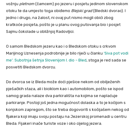
vožnju
pletnom
(čamcem) po jezeru i posjetu jedinom slovenskom
otoku te da umjesto toga obiđemo
Blejski grad
(Bledski dvorac). I
jedno i drugo, na žalost, ni ovaj put nismo mogli obići zbog
kratkoće posjeta, pošto je u planu ovog putovanja bio i posjet
Sajmu čokolade u obližnjoj Radovljici.
O samom Bledskom jezeru kao i o Bledskom otoku s crkvom
Marijinog Uznesenja podrobnije je bilo riječi u članku
‘Siva pot vodi
me’: Subotnja šetnja Slovenijom I. dio – Bled
, stoga je red sada se
posvetiti Bledskom dvorcu.
Do dvorca se iz Bleda može doći pješice nekom od obilježenih
pješačkih staza, ali i biciklom kao i automobilom, pošto se ispod
samog grada nalaze dva parkirališta na kojima se naplaćuje
parkiranje. Postoji još jedna mogućnost dolaska a to je kočijom s
konjskom zapregom, što se treba dogovoriti s kočijašem nekog od
fijakera koji imaju svoju postaju na Jezerskoj promenadi u centru
Bleda. Fijakeri inače turiste voze i oko cijelog jezera.