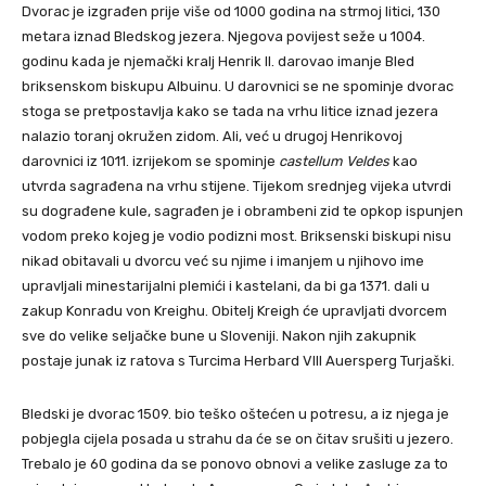
Dvorac je izgrađen prije više od 1000 godina na strmoj litici, 130
metara iznad Bledskog jezera. Njegova povijest seže u 1004.
godinu kada je njemački kralj Henrik II. darovao imanje Bled
briksenskom biskupu Albuinu. U darovnici se ne spominje dvorac
stoga se pretpostavlja kako se tada na vrhu litice iznad jezera
nalazio toranj okružen zidom. Ali, već u drugoj Henrikovoj
darovnici iz 1011. izrijekom se spominje
castellum Veldes
kao
utvrda sagrađena na vrhu stijene. Tijekom srednjeg vijeka utvrdi
su dograđene kule, sagrađen je i obrambeni zid te opkop ispunjen
vodom preko kojeg je vodio podizni most. Briksenski biskupi nisu
nikad obitavali u dvorcu već su njime i imanjem u njihovo ime
upravljali minestarijalni plemići i kastelani, da bi ga 1371. dali u
zakup Konradu von Kreighu. Obitelj Kreigh će upravljati dvorcem
sve do velike seljačke bune u Sloveniji. Nakon njih zakupnik
postaje junak iz ratova s Turcima Herbard VIII Auersperg Turjaški.
Bledski je dvorac 1509. bio teško oštećen u potresu, a iz njega je
pobjegla cijela posada u strahu da će se on čitav srušiti u jezero.
Trebalo je 60 godina da se ponovo obnovi a velike zasluge za to