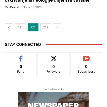
otkrivanje arheologije diljem Hrvatske!
Ps-Portal
-
June 11, 2024
221
222
223
STAY CONNECTED
0
0
0
Fans
Followers
Subscribers
- Advertisement -