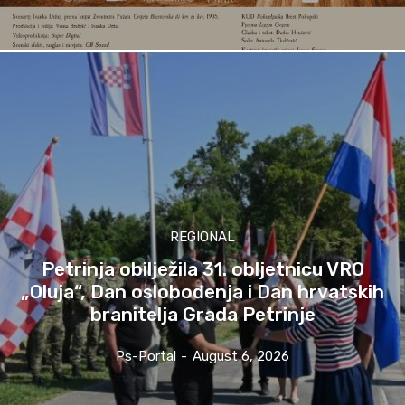
REGIONAL
Petrinja obilježila 31. obljetnicu VRO
„Oluja“, Dan oslobođenja i Dan hrvatskih
branitelja Grada Petrinje
Ps-Portal
-
August 6, 2026