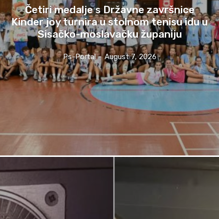
Četiri medalje s Državne završnice
Kinder joy turnira u stolnom tenisu idu u
Sisačko-moslavačku županiju
Ps-Portal
-
August 7, 2026