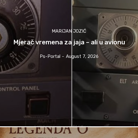
MARIJAN JOZIĆ
Mjerač vremena za jaja – ali u avionu
Ps-Portal
-
August 7, 2026