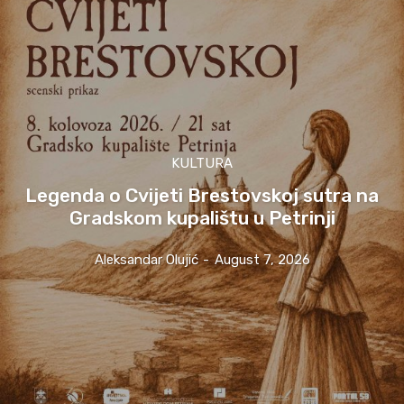
KULTURA
Legenda o Cvijeti Brestovskoj sutra na
Gradskom kupalištu u Petrinji
Aleksandar Olujić
-
August 7, 2026