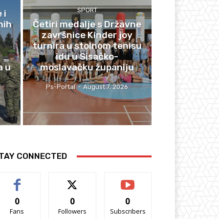
SPORT
 i
nih
Četiri medalje s Državne
završnice Kinder joy
turnira u stolnom tenisu
idu u Sisačko-
a u
moslavačku županiju
Ps-Portal
-
August 7, 2026
TAY CONNECTED
0
0
0
Fans
Followers
Subscribers