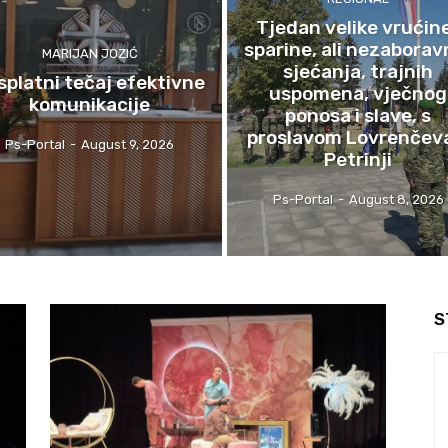
Tjedan velike vrućine
sparine, ali nezaborav
MARIJAN JOZIĆ
sjećanja, trajnih
splatni tečaj efektivne
uspomena, vječnog
komunikacije
ponosa i slave, s
proslavom Lovrenčev
Ps-Portal
-
August 9, 2026
Petrinji
Ps-Portal
-
August 8, 2026
S