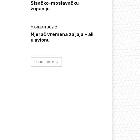
Sisačko-moslavačku
županiju
MARIJAN JOZIĆ
Mjerač vremena za jaja – ali
u avionu
Load more