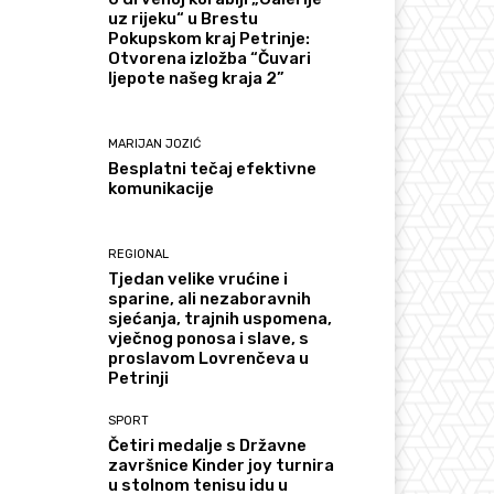
uz rijeku“ u Brestu
Pokupskom kraj Petrinje:
Otvorena izložba “Čuvari
ljepote našeg kraja 2”
MARIJAN JOZIĆ
Besplatni tečaj efektivne
komunikacije
REGIONAL
Tjedan velike vrućine i
sparine, ali nezaboravnih
sjećanja, trajnih uspomena,
vječnog ponosa i slave, s
proslavom Lovrenčeva u
Petrinji
SPORT
Četiri medalje s Državne
završnice Kinder joy turnira
u stolnom tenisu idu u