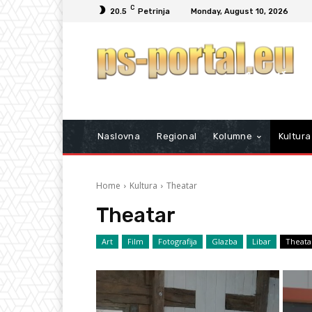
C
20.5
Petrinja
Monday, August 10, 2026
Naslovna
Regional
Kolumne
Kultura
Home
Kultura
Theatar
Theatar
Art
Film
Fotografija
Glazba
Libar
Theata