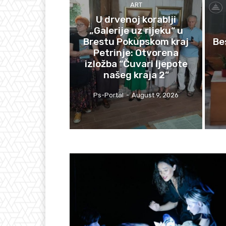
ART
U drvenoj korablji
„Galerije uz rijeku“ u
Brestu Pokupskom kraj
Be
Petrinje: Otvorena
izložba “Čuvari ljepote
našeg kraja 2”
Ps-Portal
-
August 9, 2026