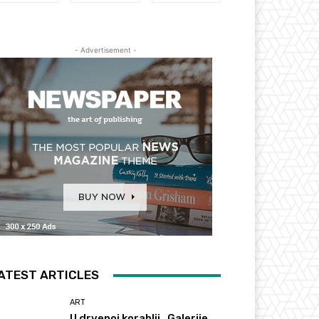
- Advertisement -
ATEST ARTICLES
ART
U drvenoj korablji „Galerije