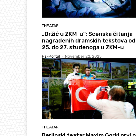
THEATAR
„Držić u ZKM-u“: Scenska čitanja
nagrađenih dramskih tekstova od
25. do 27. studenoga u ZKM-u
Ps-Portal
-
November 22, 2025
THEATAR
Berlinski teatar Maxim Gorki prvi 