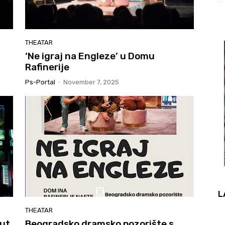
THEATAR
‘Ne igraj na Engleze’ u Domu
Rafinerije
Ps-Portal
-
November 7, 2025
L
THEATAR
put
Beogradsko dramsko pozorište s