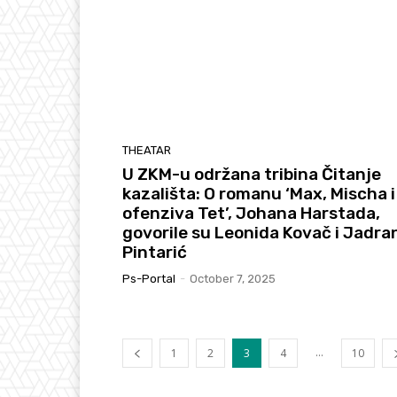
THEATAR
U ZKM-u održana tribina Čitanje
kazališta: O romanu ‘Max, Mischa i
ofenziva Tet’, Johana Harstada,
govorile su Leonida Kovač i Jadra
Pintarić
Ps-Portal
-
October 7, 2025
...
1
2
3
4
10