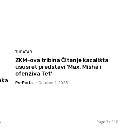
THEATAR
ZKM-ova tribina Čitanje kazališta
ususret predstavi ‘Max, Misha i
ofenziva Tet’
nka
Ps-Portal
-
October 1, 2025
Page 3 of 10