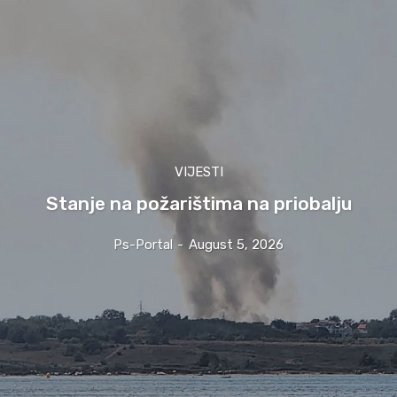
VIJESTI
Stanje na požarištima na priobalju
Ps-Portal
-
August 5, 2026