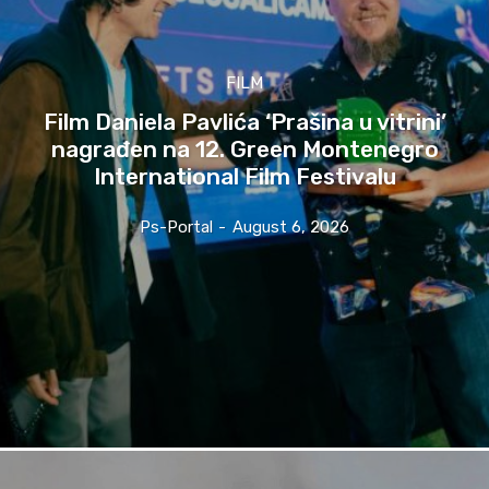
FILM
Film Daniela Pavlića ‘Prašina u vitrini’
nagrađen na 12. Green Montenegro
International Film Festivalu
Ps-Portal
-
August 6, 2026