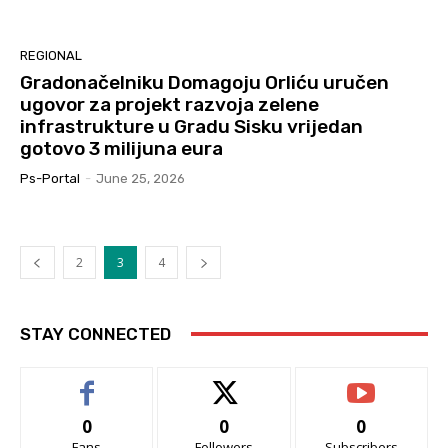
REGIONAL
Gradonačelniku Domagoju Orliću uručen
ugovor za projekt razvoja zelene
infrastrukture u Gradu Sisku vrijedan
gotovo 3 milijuna eura
Ps-Portal
-
June 25, 2026
2
3
4
STAY CONNECTED
0
0
0
Fans
Followers
Subscribers