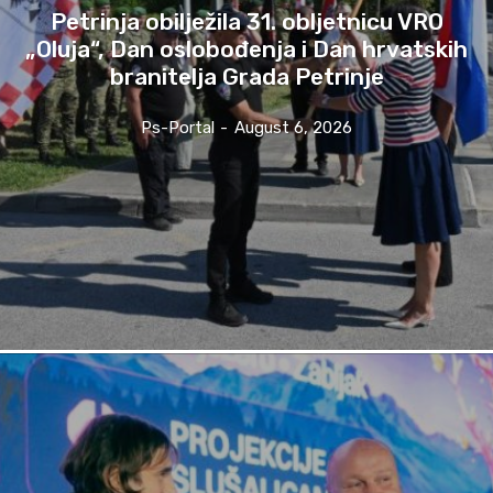
Petrinja obilježila 31. obljetnicu VRO
„Oluja“, Dan oslobođenja i Dan hrvatskih
branitelja Grada Petrinje
Ps-Portal
-
August 6, 2026