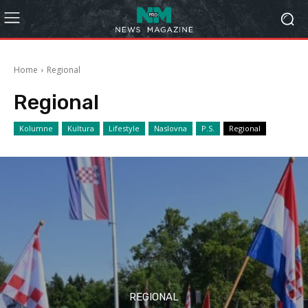
Home
Regional
Regional
Kolumne
Kultura
Lifestyle
Naslovna
P.S.
Regional
REGIONAL