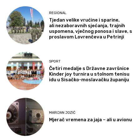
REGIONAL
Tjedan velike vrućine i sparine,
ali nezaboravnih sjećanja, trajnih
uspomena, vječnog ponosa i slave, s
proslavom Lovrenčeva u Petrinji
SPORT
Četiri medalje s Državne završnice
Kinder joy turnira u stolnom tenisu
idu u Sisačko-moslavačku županiju
MARIJAN JOZIĆ
Mjerač vremena za jaja – ali u avionu