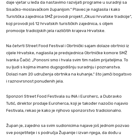
daje vjetar u leđa da nastavimo razvijati programe u suradnji sa
Sisačko-moslavačkom županijom.“ Plavec je naglasila i kako
Turistička zajednica SMŽ provodi projekt „Okusi hrvatske tradicije“,
koji provodi još 12 hrvatskih turističkih zajednica, s ciljem
promocije tradicijskih jela različitih krajeva Hrvatske.
Na četvrti Street Food Festival i Obrtnički sajam dolaze obrtnici iz
cijele Hrvatske, naglasila je predsjednica Obrtničke komore SMŽ
Ivanka Čačić: „Ponosni smo i hvala svim tim našim prijateljima. To
su ljudi s kojima imamo dugogodišnju suradnju i poznanstva.
Dolazi nam 20 udruženja obrtnika na kuhanje,“ što jamči bogatsvo
i raznovrsnost ponuđenih jela.
Sponzori Street Food Festivala su INA i Euroherc, a Dubravko
Tutić, direktor prodaje Euroherca, koji je također nazočio najavio
Festivala, rekao je kako je njihovo sponzorstvo tradicionalno.
Župan je, zajedno sa svim sudionicima najave još jednom pozvao
sve posjetitelje i s područja Županije i izvan njega, da dođu u