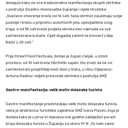
dodajući kako će ova tradicionalna manifestacija okupiti obrtnike
s područja Sisačko-moslavačke županije i cijele Hrvatske:
„Svečano otvorenje kreće od 16 sati, tada obrtnici zauzimaju svoje
pozicije i kreću u pripremu autohtonih jela, specijaliteta svog
kraja, a od 18 sati kreće podjela obroka bez naknade za sve
zainteresirane kušače. Cijeli događaj začinit će koncert Lidije
Bačić u 20 sati.“
Prije Street Food Festivala, dodao je župan Celjak, u istom
prostoru, od 10 sati kreće Obrtnički sajam, što znači da će svi
zainteresirani posjetitelji moći doći u Siska, u Ulicu Stjepana i
Antuna Radića i vidjeti proizvode obrtnika s područja SMŽ.
Gastro-manifestacije, velik motiv dolazaka turista
Gastro-manifestacije predstavljaju velik motiv dolazaka turista,
rekla je direktorica Turističke zajednice SMŽ Ivana Plavec, koja je
dodala kako je u prva tri mjeseca ove godine zabilježen porast
broja dolazaka turista u Županiju za skoro 19 %: „To nam samo