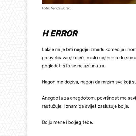
Foto: Vanda Borelli
H ERROR
Lakše mi je biti negdje između komedije i hor
preuveličavanje riječi, misli i uvjerenja do su
pogledati što se nalazi unutra.
Nagon me doziva, nagon da mrzim sve koji su
Anegdota za anegdotom, površnost me savij
rastužuje, i znam da svijet zaslužuje bolje.
Bolju mene i boljeg tebe.