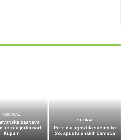
REGIONAL
REGIONAL
 hrvatska zastava
 se zavijorila nad
Petrinja ugostila sudionike
Kupom
26. spusta unskih čamaca