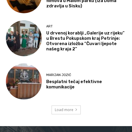
filmova u Malom parku (iza Doma
zdravlja u Sisku)
ART
U drvenoj korablji „Galerije uz rijeku“
u Brestu Pokupskom kraj Petrinje:
Otvorena izložba “Čuvari ljepote
našeg kraja 2”
MARIJAN JOZIĆ
Besplatni tečaj efektivne
komunikacije
Load more