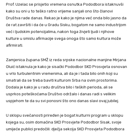
Prof. Uzelac se prisjetio vremena osnutka Pododbora istaknuvši
kako su oni u to teško ratno vrijeme sanjali ono što članovi
Društva rade danas. Rekao je kako je njima već onda bilo jasno da
će rat završiti i da će u Gradu Sisku, bogatom ne samo industrijom
već i ljudskim potencijalima, nakon toga živjeti ljudi i njihove
kulture u smislu afirmacije svega onoga što samo kultura može
afirmirati.
Zamjenica župana SMŽ iz reda srpske nacionalne manjine Mirjana
Oluić istaknula je kako je sisački Pododbor SKD Prosvjeta osnovan
u vrlo turbulentnim vremenima, ali da je i tada bilo onih koji su
smatrali da se treba baviti kulturom Srba na ovim prostorima.
Dodala je kako je u radu društva bilo i teških perioda, ali se
usprkos poteškoćama Društvo održalo i danas radi s velikim
uspjehom te da su svi ponosni što ono danas slavi ovaj jubilej.
U sklopu svečanosti priređen je bogat kulturni program u sklopu
kojega su, osim domaćina SKD Prosvjete Pododbor Sisak, svoje
umijeće publici predočili: dječja sekcija SKD Prosvjeta Pododbora