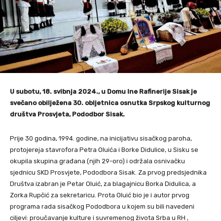
U subotu, 18. svibnja 2024., u Domu Ine Rafinerije Sisak je
svečano obilježena 30. obljetnica osnutka Srpskog kulturnog
društva Prosvjeta, Pododbor Sisak.
Prije 30 godina, 1994. godine, na inicijativu sisačkog paroha,
protojereja stavrofora Petra Oluića i Borke Didulice, u Sisku se
okupila skupina građana (njih 29-oro) i održala osnivačku
sjednicu SKD Prosvjete, Pododbora Sisak. Za prvog predsjednika
Društva izabran je Petar Oluić, za blagajnicu Borka Didulica, a
Zorka Rupčić za sekretaricu. Prota Oluić bio je i autor prvog
programa rada sisačkog Pododbora u kojem su bili navedeni
ciljevi: proučavanje kulture i suvremenog života Srba u RH ,