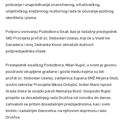
poticanje i unapređivanje znanstvenog, istraživačkog,
umjetničkog, književnog i kulturnog rada te očuvanje jezičnog
identiteta i pisma.
Potporu osnivanju Pododbora Sisak dao je tadašnji predsjednik
SKD Prosvjeta prof.dr.sc. Slobodan Uzelac, koji će u Vladi Ive
Sanadera i onoj Jadranke Kosor obnašati dužnost
potpredsjednika Vlade.
Predsjednik sisačkog Pododbora, Milan Rupić, u svom je govoru
pozdravio okupljene građane i goste među kojima su bili:
prof.dr.sc. Slobodan Uzelac, zamjenica župana SMŽ Mirjana Oluić,
izvršni sekretar Prosvjete Nikola Ostojčić, Srđan Marić ispred
Grada Siska te sisački paroh Nemanja Đurić. Gospodin Rupić
prisjetio se dosadašnjeg rada Društva od osnutka do danas,
zahvalivši se pritom dosadašnjim predsjednicima, kao i svim
bivšim i sadašnjim članovima, na njihovom doprinosu radu
Društva.