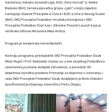
Garešnica, Vokalni ansambl Lipe, KUD „Tono Hrovat“ iz Velike
Kladuše (BiH), ženska pjevačka grupa „Ljeb“ u kojoj zajedno
nastupaju članice Prosvjete iz Dvora i KUD-a Una iz Novog Grada
(BiH), SKD Prosvjeta Pododbor Hrvatska Kostajnica i SKD
Prosvjeta Pododbor Dvor kao i Zdravka Trivunić Lausch koja je
recitirala stihove Miroslava Mike Antića.
Program je moderirala Ivona Nemeth.
Na kraju programa, predsjednik SKD Prosvjeta Pododbor Sisak
Milan Rupić i Prof. Slobodan Uzelac su u ime sisačkog Pododbora
učesnicima proslave dodijelili zahvalnice, a povodom 30.
obljetnice osnutka posebno Priznanje za doprinos u osnivanju i
radu SKD Prosvjete Pododbor Sisak dodijeljeno je Borki Didulici i
(posthumno) protojereju stavroforu Petru Olujiću.