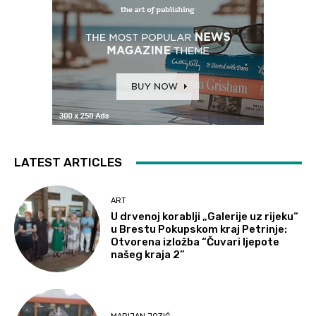
LATEST ARTICLES
ART
U drvenoj korablji „Galerije uz rijeku“
u Brestu Pokupskom kraj Petrinje:
Otvorena izložba “Čuvari ljepote
našeg kraja 2”