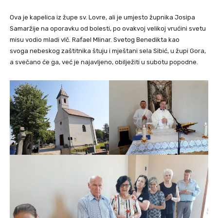
Ova je kapelica iz župe sv. Lovre, ali je umjesto župnika Josipa
Samaržije na oporavku od bolesti, po ovakvoj velikoj vrućini svetu
misu vodio mladi vlč. Rafael Mlinar. Svetog Benedikta kao
svoga nebeskog zaštitnika štuju i mještani sela Sibić, u župi Gora,
a svečano će ga, već je najavljeno, obilježiti u subotu popodne.