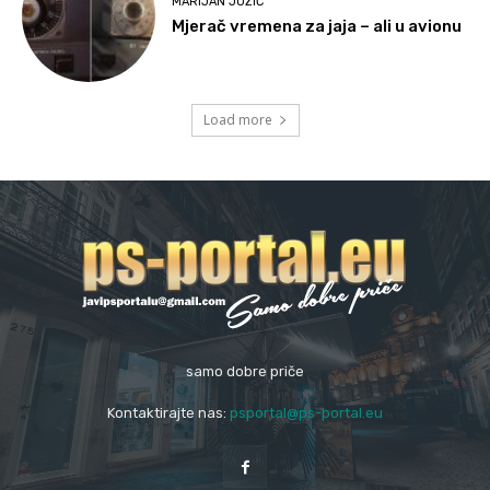
MARIJAN JOZIĆ
Mjerač vremena za jaja – ali u avionu
Load more
samo dobre priče
Kontaktirajte nas:
psportal@ps-portal.eu