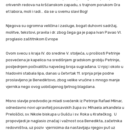
crkvenih redova na kršćanskom zapadu, s trajnom porukom Ora
et labora, moli i radi… da se u svemu slavi Bog!
Njegova su ogromna veličina i zasluge, bogat duhovni sadržaj,
molitve, tekstovi, pravila i dr. zbog čega ga je papa Ivan Pavao VI.
proglasio zaštitnikom Evrope
Ovom svecu s kraja IV. do sredine V. stoljeća, u prošlosti Petrinje
posvećena je kapelica na središnjem gradskom groblju Petrinje,
posljednjem počivalištu najvećeg broja sugrađana. U njoj i okolo u
hladovini stabala lipa, danas u četvrtak 11. srpnja prije podne
proslavljeno je Benediktovo, zbog velike vrućine s mnogo manje
vjernika nego ovog uobičajenog ljetnog blagdana.
Misno slavlje predvodio je mladi svećenik iz Petrinje Rafael Mlinar,
odnedavno novi upravitelj posavskih župa sv. Mihaela arkanđela u
Preloščici, sv. Nikole biskupa u Gušću i sv. Roka u Kratečkog. U
propovijedi je naglasio značaj i važnost oca Benedikta, začetnika
redovništva, uz poziv vjernicima da nastavljaju njegov put uz