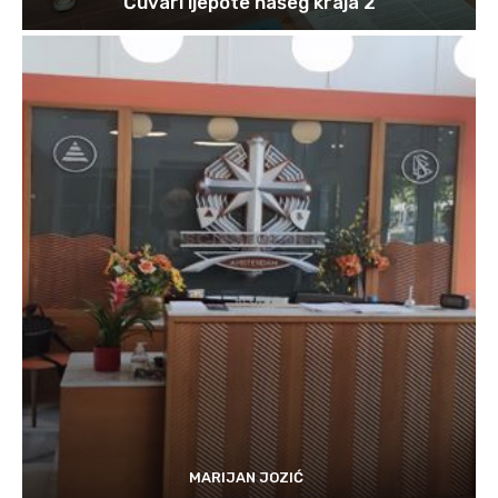
“Čuvari ljepote našeg kraja 2”
MARIJAN JOZIĆ