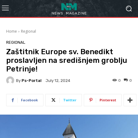
Home
Regional
REGIONAL
Zaštitnik Europe sv. Benedikt
proslavljen na središnjem groblju
Petrinje!
By
Ps-Portal
0
0
July 12, 2024
Facebook
Twitter
Pinterest