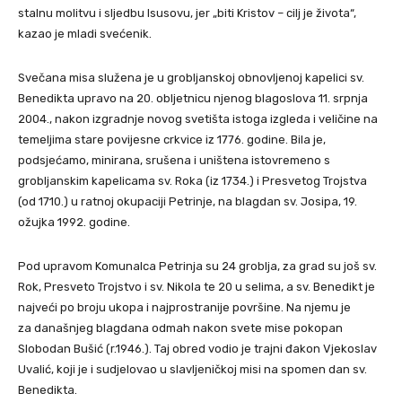
stalnu molitvu i sljedbu Isusovu, jer „biti Kristov – cilj je života“,
kazao je mladi svećenik.
Svečana misa služena je u grobljanskoj obnovljenoj kapelici sv.
Benedikta upravo na 20. obljetnicu njenog blagoslova 11. srpnja
2004., nakon izgradnje novog svetišta istoga izgleda i veličine na
temeljima stare povijesne crkvice iz 1776. godine. Bila je,
podsjećamo, minirana, srušena i uništena istovremeno s
grobljanskim kapelicama sv. Roka (iz 1734.) i Presvetog Trojstva
(od 1710.) u ratnoj okupaciji Petrinje, na blagdan sv. Josipa, 19.
ožujka 1992. godine.
Pod upravom Komunalca Petrinja su 24 groblja, za grad su još sv.
Rok, Presveto Trojstvo i sv. Nikola te 20 u selima, a sv. Benedikt je
najveći po broju ukopa i najprostranije površine. Na njemu je
za današnjeg blagdana odmah nakon svete mise pokopan
Slobodan Bušić (r.1946.). Taj obred vodio je trajni đakon Vjekoslav
Uvalić, koji je i sudjelovao u slavljeničkoj misi na spomen dan sv.
Benedikta.