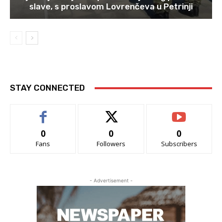
slave, s proslavom Lovrenčeva u Petrinji
STAY CONNECTED
0
0
0
Fans
Followers
Subscribers
- Advertisement -