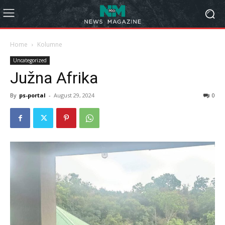
Home
Kolumne
Uncategorized
Južna Afrika
By
ps-portal
-
August 29, 2024
0