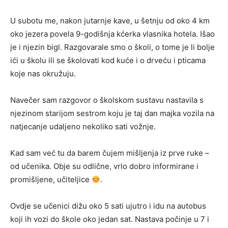
U subotu me, nakon jutarnje kave, u šetnju od oko 4 km
oko jezera povela 9-godišnja kćerka vlasnika hotela. Išao
je i njezin bigl. Razgovarale smo o školi, o tome je li bolje
ići u školu ili se školovati kod kuće i o drveću i pticama
koje nas okružuju.
Navečer sam razgovor o školskom sustavu nastavila s
njezinom starijom sestrom koju je taj dan majka vozila na
natjecanje udaljeno nekoliko sati vožnje.
Kad sam već tu da barem čujem mišljenja iz prve ruke –
od učenika. Obje su odlične, vrlo dobro informirane i
promišljene, učiteljice
.
Ovdje se učenici dižu oko 5 sati ujutro i idu na autobus
koji ih vozi do škole oko jedan sat. Nastava počinje u 7 i