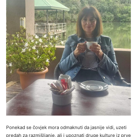
Ponekad se čovjek mora odmaknuti da jasnije vidi, uzeti
predah za razmišljanje, ali i upoznati druge kulture iz prve