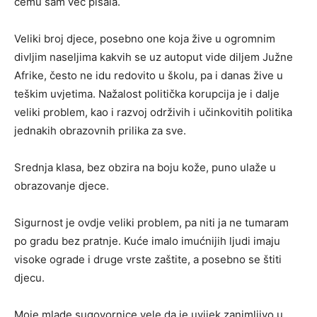
čemu sam već pisala.
Veliki broj djece, posebno one koja žive u ogromnim
divljim naseljima kakvih se uz autoput vide diljem Južne
Afrike, često ne idu redovito u školu, pa i danas žive u
teškim uvjetima. Nažalost politička korupcija je i dalje
veliki problem, kao i razvoj održivih i učinkovitih politika
jednakih obrazovnih prilika za sve.
Srednja klasa, bez obzira na boju kože, puno ulaže u
obrazovanje djece.
Sigurnost je ovdje veliki problem, pa niti ja ne tumaram
po gradu bez pratnje. Kuće imalo imućnijih ljudi imaju
visoke ograde i druge vrste zaštite, a posebno se štiti
djecu.
Moje mlade sugovornice vele da je uvijek zanimljivo u