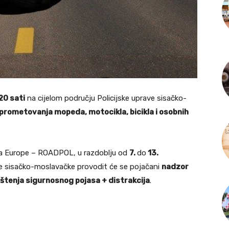
20 sati
na cijelom području Policijske uprave sisačko-
prometovanja mopeda, motocikla, bicikla i osobnih
ava Europe – ROADPOL, u razdoblju od
7.
do
13.
rave sisačko-moslavačke provodit će se pojačani
nadzor
ištenja sigurnosnog pojasa + distrakcija
.