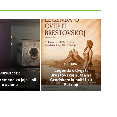
KULTURA
Legenda o Cvijeti
ARIJAN JOZIĆ
Brestovskoj sutra na
remena za jaja – ali
Gradskom kupalištu u
u avionu
Petrinji