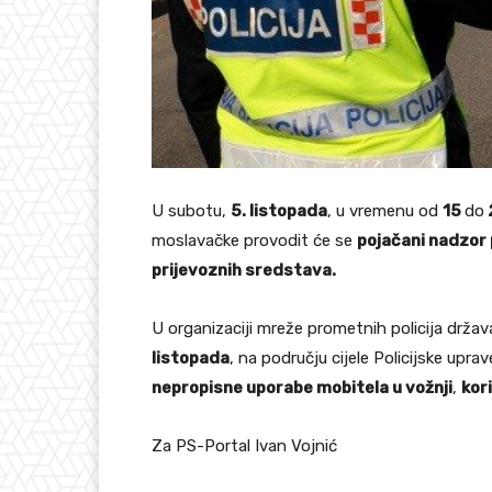
U subotu,
5. listopada
, u vremenu od
15
do
moslavačke provodit će se
pojačani nadzor 
prijevoznih sredstava.
U organizaciji mreže prometnih policija drž
listopada
, na području cijele Policijske up
nepropisne uporabe mobitela u vožnji
,
kor
Za PS-Portal Ivan Vojnić