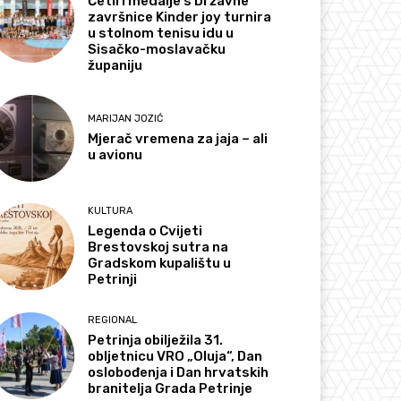
Četiri medalje s Državne
završnice Kinder joy turnira
u stolnom tenisu idu u
Sisačko-moslavačku
županiju
MARIJAN JOZIĆ
Mjerač vremena za jaja – ali
u avionu
KULTURA
Legenda o Cvijeti
Brestovskoj sutra na
Gradskom kupalištu u
Petrinji
REGIONAL
Petrinja obilježila 31.
obljetnicu VRO „Oluja“, Dan
oslobođenja i Dan hrvatskih
branitelja Grada Petrinje