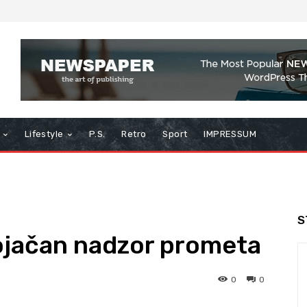
Lifestyle
P.S.
Retro
Sport
IMPRESSUM
S
 pojačan nadzor prometa
0
0