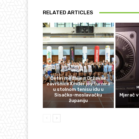
RELATED ARTICLES
SPORT
Četiri medalje s Državne
završnice Kinder joy turnira
M
u stolnom tenisu idu u
Sisačko-moslavačku
Mjerač v
županiju