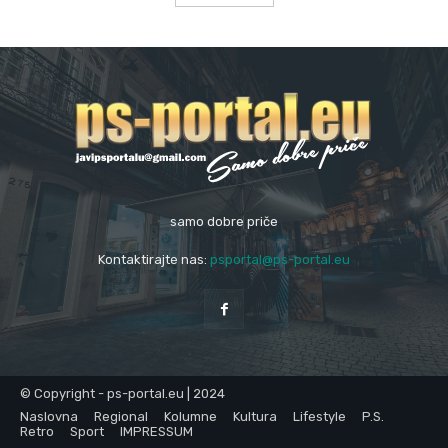
samo dobre priče
Kontaktirajte nas:
psportal@ps-portal.eu
© Copyright - ps-portal.eu | 2024
Naslovna
Regional
Kolumne
Kultura
Lifestyle
P.S.
Retro
Sport
IMPRESSUM