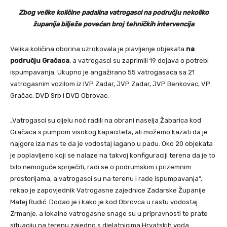
Zbog velike količine padalina vatrogasci na području nekoliko
županija bilježe povećan broj tehničkih intervencija
Velika količina oborina uzrokovala je plavljenje objekata
na
području Gračaca
, a vatrogasci su zaprimili 19 dojava o potrebi
ispumpavanja. Ukupno je angažirano 55 vatrogasaca sa 21
vatrogasnim vozilom iz IVP Zadar, JVP Zadar, JVP Benkovac, VP
Gračac, DVD Srb i DVD Obrovac.
„Vatrogasci su cijelu noć radili na obrani naselja Žabarica kod
Gračaca s pumpom visokog kapaciteta, ali možemo kazati da je
najgore iza nas te da je vodostaj lagano u padu. Oko 20 objekata
je poplavljeno koji se nalaze na takvoj konfiguraciji terena da je to
bilo nemoguće spriječiti, radi se o podrumskim i prizemnim
prostorijama, a vatrogasci su na terenu i rade ispumpavanja“,
rekao je zapovjednik Vatrogasne zajednice Zadarske Županije
Matej Rudić. Dodao je i kako je kod Obrovca u rastu vodostaj
Zrmanje, a lokalne vatrogasne snage su u pripravnosti te prate
situaciju na terenu zajedno s djelatnicima Hrvatskih voda.