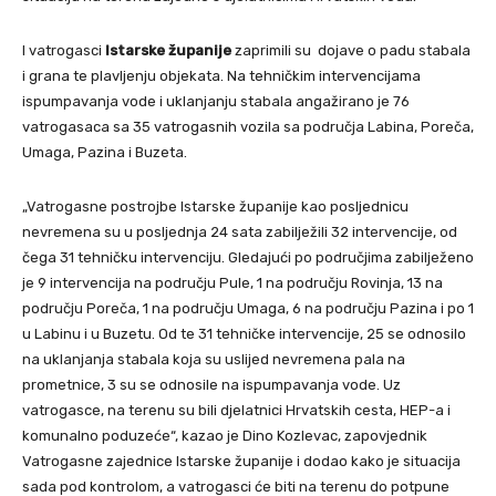
I vatrogasci
Istarske županije
zaprimili su dojave o padu stabala
i grana te plavljenju objekata. Na tehničkim intervencijama
ispumpavanja vode i uklanjanju stabala angažirano je 76
vatrogasaca sa 35 vatrogasnih vozila sa područja Labina, Poreča,
Umaga, Pazina i Buzeta.
„Vatrogasne postrojbe Istarske županije kao posljednicu
nevremena su u posljednja 24 sata zabilježili 32 intervencije, od
čega 31 tehničku intervenciju. Gledajući po područjima zabilježeno
je 9 intervencija na području Pule, 1 na području Rovinja, 13 na
području Poreča, 1 na području Umaga, 6 na području Pazina i po 1
u Labinu i u Buzetu. Od te 31 tehničke intervencije, 25 se odnosilo
na uklanjanja stabala koja su uslijed nevremena pala na
prometnice, 3 su se odnosile na ispumpavanja vode. Uz
vatrogasce, na terenu su bili djelatnici Hrvatskih cesta, HEP-a i
komunalno poduzeće“, kazao je Dino Kozlevac, zapovjednik
Vatrogasne zajednice Istarske županije i dodao kako je situacija
sada pod kontrolom, a vatrogasci će biti na terenu do potpune