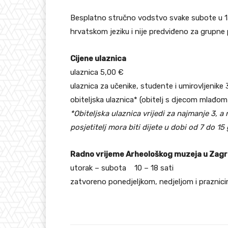
Besplatno stručno vodstvo svake subote u 15 
hrvatskom jeziku i nije predviđeno za grupne 
Cijene ulaznica
ulaznica 5,00 €
ulaznica za učenike, studente i umirovljenike
obiteljska ulaznica* (obitelj s djecom mlađom
*Obiteljska ulaznica vrijedi za najmanje 3, a 
posjetitelj mora biti dijete u dobi od 7 do 15
Radno vrijeme Arheološkog muzeja u Zag
utorak – subota 10 – 18 sati
zatvoreno ponedjeljkom, nedjeljom i praznic