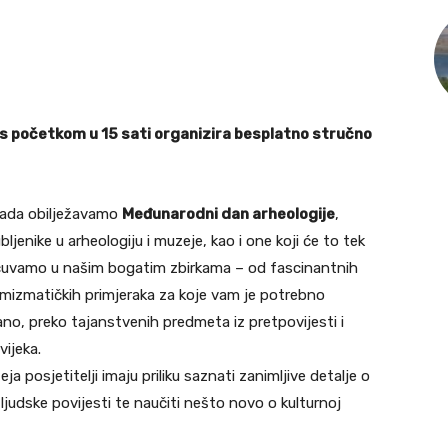
s početkom u 15 sati organizira besplatno stručno
 kada obilježavamo
Međunarodni dan arheologije
,
jenike u arheologiju i muzeje, kao i one koji će to tek
e čuvamo u našim bogatim zbirkama – od fascinantnih
numizmatičkih primjeraka za koje vam je potrebno
zano, preko tajanstvenih predmeta iz pretpovijesti i
vijeka.
posjetitelji imaju priliku saznati zanimljive detalje o
judske povijesti te naučiti nešto novo o kulturnoj