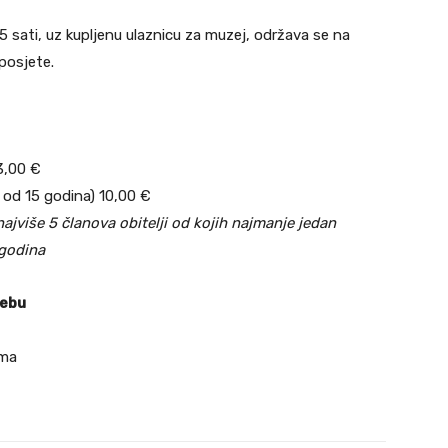
sati, uz kupljenu ulaznicu za muzej, održava se na
posjete.
 3,00 €
 od 15 godina) 10,00 €
najviše 5 članova obitelji od kojih najmanje jedan
 godina
rebu
ima