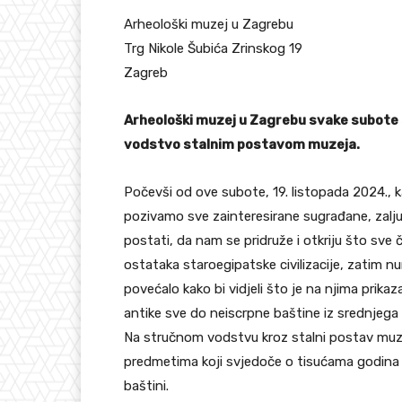
Arheološki muzej u Zagrebu
Trg Nikole Šubića Zrinskog 19
Zagreb
Arheološki muzej u Zagrebu svake subote 
vodstvo stalnim postavom muzeja.
Počevši od ove subote, 19. listopada 2024.,
pozivamo sve zainteresirane sugrađane, zaljubl
postati, da nam se pridruže i otkriju što sv
ostataka staroegipatske civilizacije, zatim 
povećalo kako bi vidjeli što je na njima prika
antike sve do neiscrpne baštine iz srednjega 
Na stručnom vodstvu kroz stalni postav muzeja 
predmetima koji svjedoče o tisućama godina l
baštini.