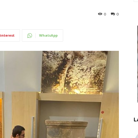
0
0
interest
WhatsApp
L