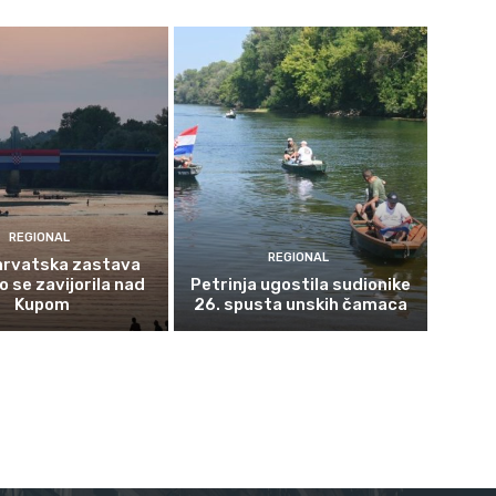
REGIONAL
REGIONAL
 hrvatska zastava
 se zavijorila nad
Petrinja ugostila sudionike
Kupom
26. spusta unskih čamaca