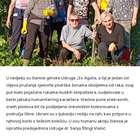
U nedjelju su članice glinske Udruge „Sv. Agata, a čiji je jedan od
ciljeva pružanje cjelovite podrške ženama oboljelima od raka, ovaj
put malo pojačane rukama muških simpatizera, sudjelovale u
berbi jabuka humanitarnog karaktera. Vrećice pune prekrasnih,
zrelih plodova bit će podijeljene onkološkim bolesnicama s
područja Gline. Ubrani su s ljubavlju i mišlju na njih, kao potpora u
njihovoj borbi s teškom bolešću. U ovu humanu akciju članice je
ispratila predsjednica Udruge dr. Sanja Štingl Vlašić.