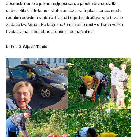
Jesenski dan bio je kao najljepši san, a jabuke divne, slatke,
sočne. Bila bi šteta ne ostati što duže na toplom suncu, među
rodnim redovima stabala. Uz rad i ugodno društvo, vrlo brzo je
zadaća izvršena… Na kraju možemo samo reći – od srca velika
hvala svima, a posebno srdačnim domaćinima!
Katica Gašljević Tomić