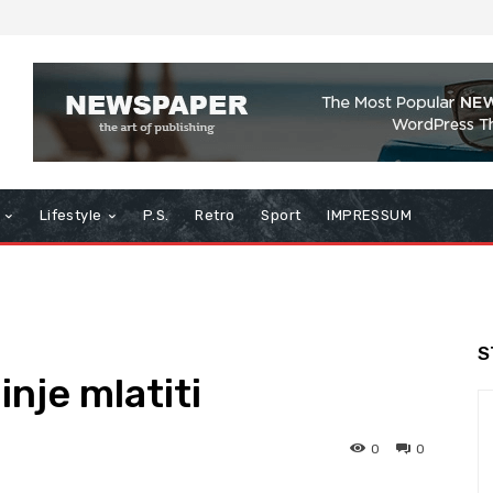
Lifestyle
P.S.
Retro
Sport
IMPRESSUM
S
inje mlatiti
0
0