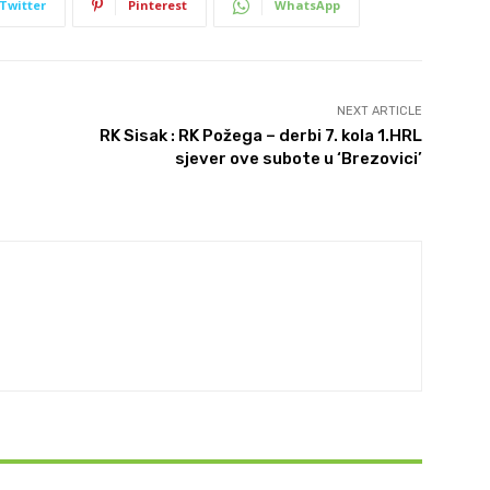
Twitter
Pinterest
WhatsApp
NEXT ARTICLE
RK Sisak : RK Požega – derbi 7. kola 1.HRL
sjever ove subote u ‘Brezovici’