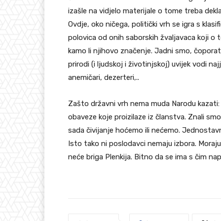
izašle na vidjelo materijale o tome treba deklasi
Ovdje, oko ničega, politički vrh se igra s kla
polovica od onih saborskih žvaljavaca koji o t
kamo li njihovo značenje. Jadni smo, čoporat
prirodi (i ljudskoj i životinjskoj) uvijek vodi na
anemičari, dezerteri,..
Zašto državni vrh nema muda Narodu kazati: 
obaveze koje proizilaze iz članstva. Znali smo
sada čivijanje hoćemo ili nećemo. Jednostav
Isto tako ni poslodavci nemaju izbora. Moraju t
neće briga Plenkija. Bitno da se ima s čim na