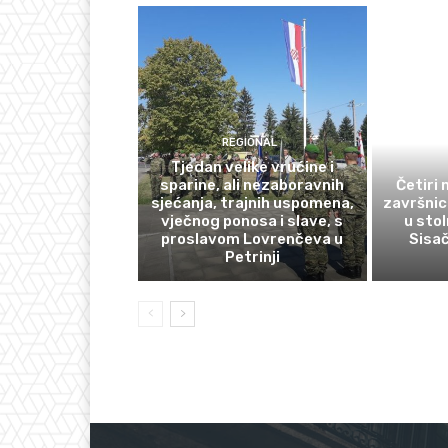
REGIONAL
Tjedan velike vrućine i
sparine, ali nezaboravnih
Četiri
sjećanja, trajnih uspomena,
završnic
vječnog ponosa i slave, s
u sto
proslavom Lovrenčeva u
Sisa
Petrinji