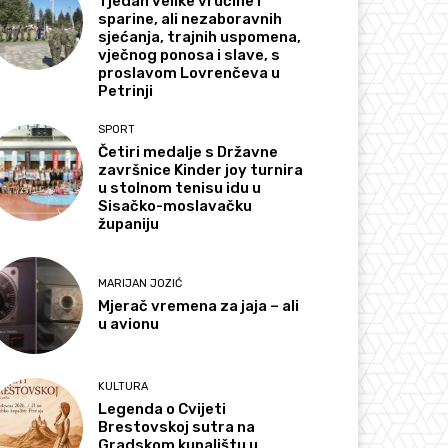
Tjedan velike vrućine i
sparine, ali nezaboravnih
sjećanja, trajnih uspomena,
vječnog ponosa i slave, s
proslavom Lovrenčeva u
Petrinji
SPORT
Četiri medalje s Državne
završnice Kinder joy turnira
u stolnom tenisu idu u
Sisačko-moslavačku
županiju
MARIJAN JOZIĆ
Mjerač vremena za jaja – ali
u avionu
KULTURA
Legenda o Cvijeti
Brestovskoj sutra na
Gradskom kupalištu u