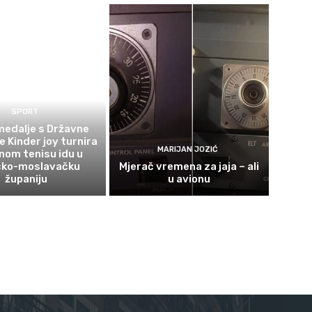
SPORT
 medalje s Državne
e Kinder joy turnira
MARIJAN JOZIĆ
lnom tenisu idu u
čko-moslavačku
Mjerač vremena za jaja – ali
županiju
u avionu