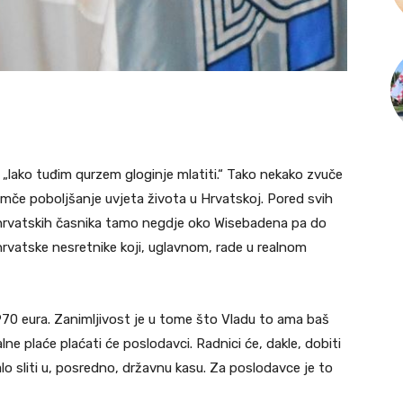
 „lako tuđim qurzem gloginje mlatiti.“ Tako nekako zvuče
amče poboljšanje uvjeta života u Hrvatskoj. Pored svih
e hrvatskih časnika tamo negdje oko Wisebadena pa do
rvatske nesretnike koji, uglavnom, rade u realnom
70 eura. Zanimljivost je u tome što Vladu to ama baš
alne plaće plaćati će poslodavci. Radnici će, dakle, dobiti
o sliti u, posredno, državnu kasu. Za poslodavce je to