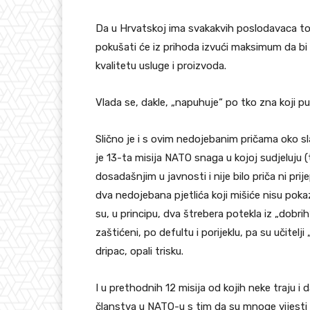
Da u Hrvatskoj ima svakakvih poslodavaca to
pokušati će iz prihoda izvući maksimum da bi 
kvalitetu usluge i proizvoda.
Vlada se, dakle, „napuhuje“ po tko zna koji p
Slično je i s ovim nedojebanim pričama oko s
je 13-ta misija NATO snaga u kojoj sudjeluju (
dosadašnjim u javnosti i nije bilo priča ni 
dva nedojebana pjetlića koji mišiće nisu pokazi
su, u principu, dva štrebera potekla iz „dobri
zaštićeni, po defultu i porijeklu, pa su učitelji
dripac, opali trisku.
I u prethodnih 12 misija od kojih neke traju i
članstva u NATO-u s tim da su mnoge vijesti