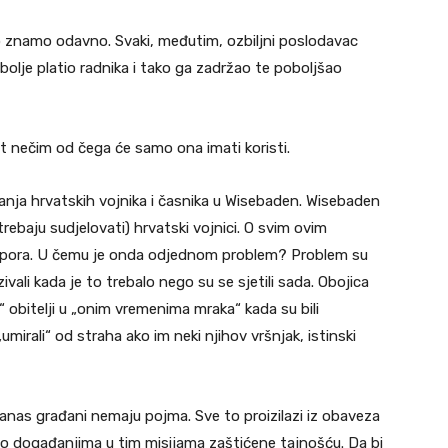
 znamo odavno. Svaki, međutim, ozbiljni poslodavac
bolje platio radnika i tako ga zadržao te poboljšao
ut nečim od čega će samo ona imati koristi.
lanja hrvatskih vojnika i časnika u Wisebaden. Wisebaden
trebaju sudjelovati) hrvatski vojnici. O svim ovim
prijepora. U čemu je onda odjednom problem? Problem su
vali kada je to trebalo nego su se sjetili sada. Obojica
h“ obitelji u „onim vremenima mraka“ kada su bili
 „umirali“ od straha ako im neki njihov vršnjak, istinski
 danas građani nemaju pojma. Sve to proizilazi iz obaveza
 o događanjima u tim misijama zaštićene tajnošću. Da bi