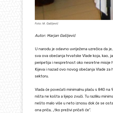
Foto: M. Gašljević
Autor: Marjan Gašljević
U narodu je odavno uvriježena uzrečica da je,
sva ova obećanja hrvatske Vlade koja, kao, j
peripetija i nespretnost oko nesretne misij
Kijeva i nazad ovo novog obećanja Vlade za h
sektoru.
Vlada će povećati minimalnu plaću s 840 na 9
ništa ne košta a lijepo zvuči. Tu razliku minim
nešto malo više u neto iznosu dok će se ostal
ona priča, „tko preživi pričati će“.