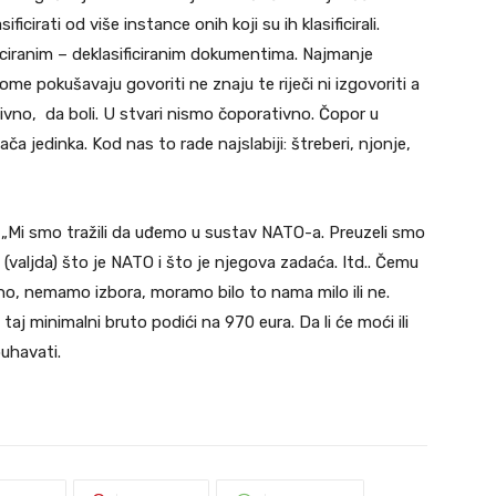
ficirati od više instance onih koji su ih klasificirali.
sificiranim – deklasificiranim dokumentima. Najmanje
ome pokušavaju govoriti ne znaju te riječi ni izgovoriti a
ivno, da boli. U stvari nismo čoporativno. Čopor u
jjača jedinka. Kod nas to rade najslabiji: štreberi, njonje,
„Mi smo tražili da uđemo u sustav NATO-a. Preuzeli smo
 (valjda) što je NATO i što je njegova zadaća. Itd.. Čemu
no, nemamo izbora, moramo bilo to nama milo ili ne.
aj minimalni bruto podići na 970 eura. Da li će moći ili
puhavati.