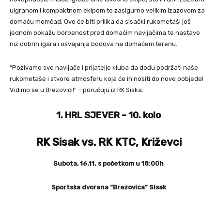
uigranom i kompaktnom ekipom te zasigurno velikim izazovom za
domaću momčad. Ovo će biti prilika da sisački rukometaši još
jednom pokažu borbenost pred domaćim navijačima te nastave
niz dobrih igara i osvajanja bodova na domaćem terenu.
“Pozivamo sve navijače i prijatelje kluba da dođu podržati naše
rukometaše i stvore atmosferu koja će ih nositi do nove pobjede!
Vidimo se u Brezovici!” – poručuju iz RK Siska.
1. HRL SJEVER – 10. kolo
RK Sisak vs. RK KTC, Križevci
Subota, 16.11. s početkom u 18:00h
Sportska dvorana “Brezovica” Sisak