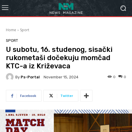
Home
Sport
SPORT
U subotu, 16. studenog, sisački
rukometaši dočekuju momčad
KTC-a iz Križevaca
By
Ps-Portal
0
0
November 15, 2024
Facebook
Twitter