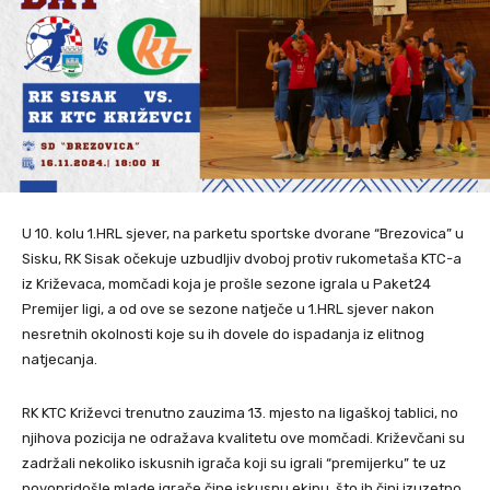
U 10. kolu 1.HRL sjever, na parketu sportske dvorane “Brezovica” u
Sisku, RK Sisak očekuje uzbudljiv dvoboj protiv rukometaša KTC-a
iz Križevaca, momčadi koja je prošle sezone igrala u Paket24
Premijer ligi, a od ove se sezone natječe u 1.HRL sjever nakon
nesretnih okolnosti koje su ih dovele do ispadanja iz elitnog
natjecanja.
RK KTC Križevci trenutno zauzima 13. mjesto na ligaškoj tablici, no
njihova pozicija ne odražava kvalitetu ove momčadi. Križevčani su
zadržali nekoliko iskusnih igrača koji su igrali “premijerku” te uz
novopridošle mlade igrače čine iskusnu ekipu, što ih čini izuzetno