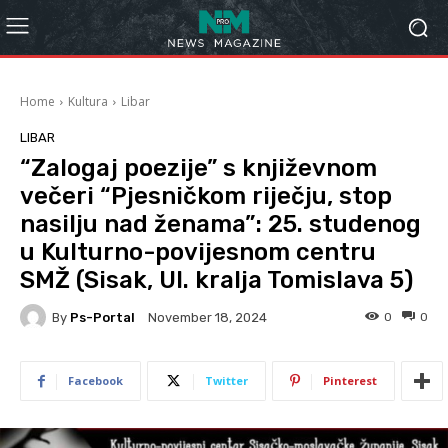
Home
Kultura
Libar
LIBAR
“Zalogaj poezije” s književnom
večeri “Pjesničkom riječju, stop
nasilju nad ženama”: 25. studenog
u Kulturno-povijesnom centru
SMŽ (Sisak, Ul. kralja Tomislava 5)
By
Ps-Portal
0
0
November 18, 2024
Facebook
Twitter
Pinterest