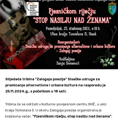
Slijedeća tribina “Zalogaja poezije” Sisačke udruge za
promicanje alternativne i urbane kulture na rasporedu je
25.11.2024.g., s početkom u 18 sati.
Tribina će se održati u Kulturno-povijesnom centru SMŽ., u ulici
kralja Tomislava 5. U okviru Zalogaja poezije organizirana je
književna večer:
“Pjesničkom riječju, stop nasilju nad ženama”
,