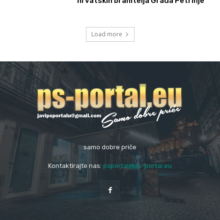
hrvatskih branitelja Grada Petrinje
Load more
samo dobre priče
Kontaktirajte nas:
psportal@ps-portal.eu