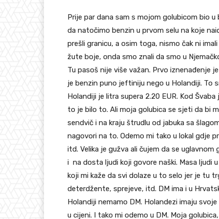
Prije par dana sam s mojom golubicom bio u b
da natočimo benzin u prvom selu na koje nai
prešli granicu, a osim toga, nismo čak ni imal
žute boje, onda smo znali da smo u Njemačkoj
Tu pasoš nije više važan. Prvo iznenađenje je
je benzin puno jeftiniju nego u Holandiji. To 
Holandiji je litra supera 2.20 EUR. Kod Švaba je
to je bilo to. Ali moja golubica se sjeti da bi
sendvič i na kraju štrudlu od jabuka sa šlago
nagovori na to. Odemo mi tako u lokal gdje pro
itd. Velika je gužva ali čujem da se uglavnom
i na dosta ljudi koji govore naški. Masa ljud
koji mi kaže da svi dolaze u to selo jer je tu 
deterdžente, sprejeve, itd. DM ima i u Hrvatsk
Holandiji nemamo DM. Holandezi imaju svoje fi
u cijeni. I tako mi odemo u DM. Moja golubica