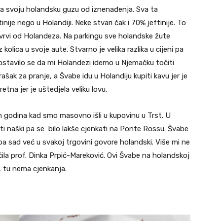
na svoju holandsku guzu od iznenađenja. Sva ta
inije nego u Holandiji. Neke stvari čak i 70% jeftinije. To
e vrvi od Holandeza. Na parkingu sve holandske žute
 kolica u svoje aute. Stvarno je velika razlika u cijeni pa
ostavilo se da mi Holandezi idemo u Njemačku točiti
šak za pranje, a Švabe idu u Holandiju kupiti kavu jer je
etna jer je uštedjela veliku lovu.
 godina kad smo masovno išli u kupovinu u Trst. U
iti naški pa se bilo lakše cjenkati na Ponte Rossu. Švabe
 pa sad već u svakoj trgovini govore holandski. Više mi ne
čila prof. Dinka Prpić-Mareković. Ovi Švabe na holandskoj
, tu nema cjenkanja.