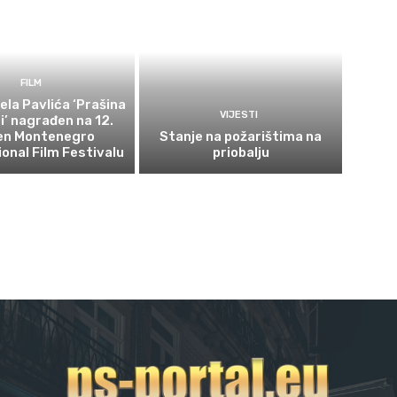
FILM
ela Pavlića ‘Prašina
VIJESTI
ni’ nagrađen na 12.
en Montenegro
Stanje na požarištima na
ional Film Festivalu
priobalju