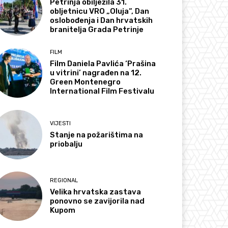
Petrinja obilježila 31.
obljetnicu VRO „Oluja“, Dan
oslobođenja i Dan hrvatskih
branitelja Grada Petrinje
FILM
Film Daniela Pavlića ‘Prašina
u vitrini’ nagrađen na 12.
Green Montenegro
International Film Festivalu
VIJESTI
Stanje na požarištima na
priobalju
REGIONAL
Velika hrvatska zastava
ponovno se zavijorila nad
Kupom