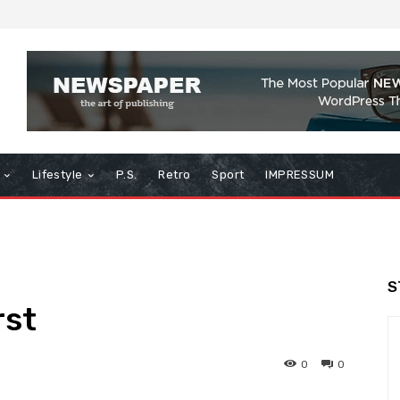
Lifestyle
P.S.
Retro
Sport
IMPRESSUM
S
rst
0
0