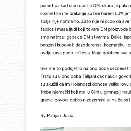
pamet pa kad smo došli u DM, skoro je pala 
kozmetika i te drekarije su bile barem 50% jeft
zbilja nije normalno. Zato nije ni čudo da sv
tablice i masa ljudi koji tovare DM proizvode iz
smo natrpali gepek s DM stvarima. Dakle, isp
benzin i kupovati dezodoranse, kozmetiku i pra
ovdje kava puno jeftinija. Moja golubica sva sr
Sve me to podsjetilo na ono doba šezdesetih
Trstu su u ono doba Talijani čak naučili govor
su skužili da im Holandezi donose veliku lovu
treba njemački koji me u Glini u gimnaziji nau
granici govore dobro nizozemski ali na žalost
By Marijan Jozić