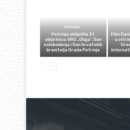
REGIONAL
Petrinja obilježila 31.
Film Dani
obljetnicu VRO „Oluja“, Dan
u vitri
oslobođenja i Dan hrvatskih
Gre
branitelja Grada Petrinje
Internat