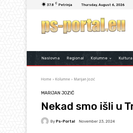
C
37.8
Petrinja
Thursday, August 6, 2026
Naslovna
Regional
Kolumne
Kultura
Home
Kolumne
Marijan Jozić
MARIJAN JOZIĆ
Nekad smo išli u T
By
Ps-Portal
November 23, 2024