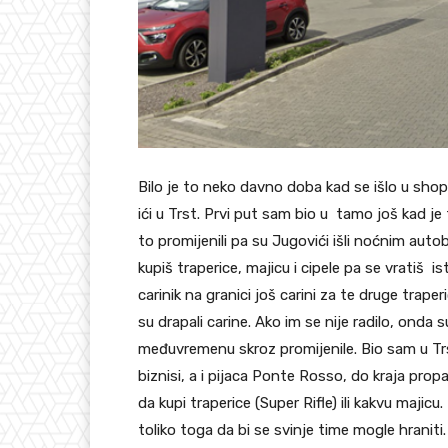
Bilo je to neko davno doba kad se išlo u shop
ići u Trst. Prvi put sam bio u tamo još kad je t
to promijenili pa su Jugovići išli noćnim auto
kupiš traperice, majicu i cipele pa se vratiš i
carinik na granici još carini za te druge traperi
su drapali carine. Ako im se nije radilo, onda
međuvremenu skroz promijenile. Bio sam u Trst
biznisi, a i pijaca Ponte Rosso, do kraja propa
da kupi traperice (Super Rifle) ili kakvu maji
toliko toga da bi se svinje time mogle hraniti