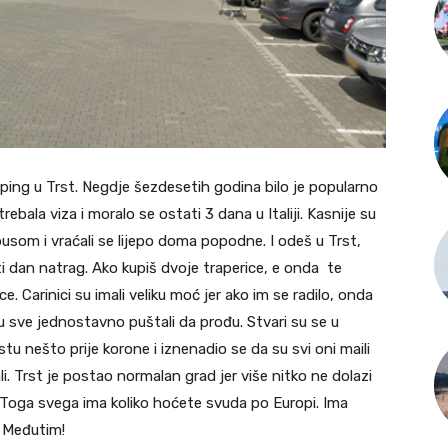
ping u Trst. Negdje šezdesetih godina bilo je popularno
rebala viza i moralo se ostati 3 dana u Italiji. Kasnije su
busom i vraćali se lijepo doma popodne. I odeš u Trst,
sti dan natrag. Ako kupiš dvoje traperice, e onda te
ce. Carinici su imali veliku moć jer ako im se radilo, onda
 su sve jednostavno puštali da prođu. Stvari su se u
u nešto prije korone i iznenadio se da su svi oni maili
li. Trst je postao normalan grad jer više nitko ne dolazi
cu. Toga svega ima koliko hoćete svuda po Europi. Ima
. Međutim!