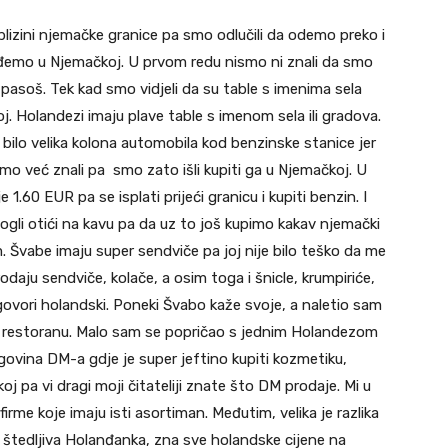
lizini njemačke granice pa smo odlučili da odemo preko i
đemo u Njemačkoj. U prvom redu nismo ni znali da smo
i pasoš. Tek kad smo vidjeli da su table s imenima sela
. Holandezi imaju plave table s imenom sela ili gradova.
 bilo velika kolona automobila kod benzinske stanice jer
smo već znali pa smo zato išli kupiti ga u Njemačkoj. U
 1.60 EUR pa se isplati prijeći granicu i kupiti benzin. I
 mogli otići na kavu pa da uz to još kupimo kakav njemački
m. Švabe imaju super sendviče pa joj nije bilo teško da me
daju sendviče, kolače, a osim toga i šnicle, krumpiriće,
 govori holandski. Poneki Švabo kaže svoje, a naletio sam
i u restoranu. Malo sam se popričao s jednim Holandezom
trgovina DM-a gdje je super jeftino kupiti kozmetiku,
oj pa vi dragi moji čitateliji znate što DM prodaje. Mi u
rme koje imaju isti asortiman. Međutim, velika je razlika
, štedljiva Holanđanka, zna sve holandske cijene na