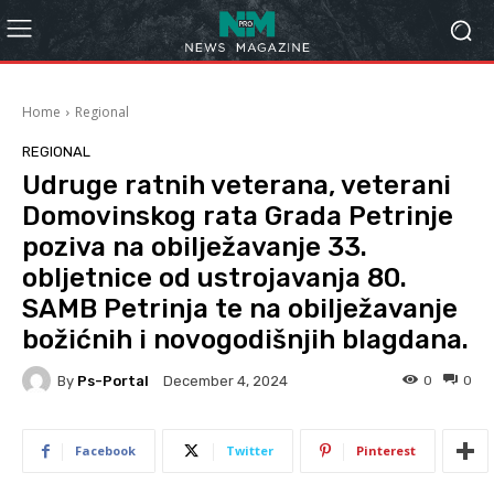
Home
Regional
REGIONAL
Udruge ratnih veterana, veterani
Domovinskog rata Grada Petrinje
poziva na obilježavanje 33.
obljetnice od ustrojavanja 80.
SAMB Petrinja te na obilježavanje
božićnih i novogodišnjih blagdana.
By
Ps-Portal
0
0
December 4, 2024
Facebook
Twitter
Pinterest