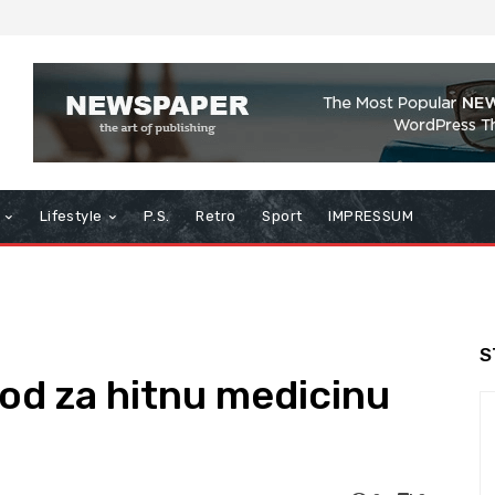
Lifestyle
P.S.
Retro
Sport
IMPRESSUM
S
vod za hitnu medicinu