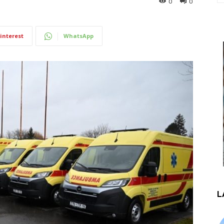
0
0
interest
WhatsApp
L