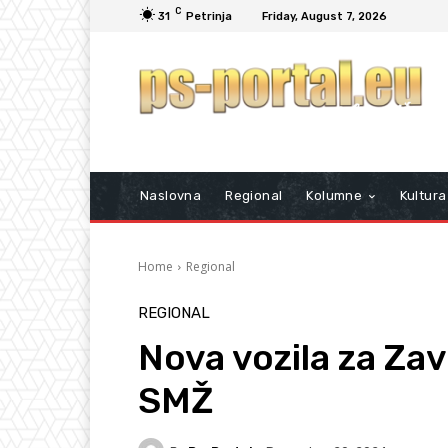
C
31
Petrinja
Friday, August 7, 2026
Naslovna
Regional
Kolumne
Kultura
Home
Regional
REGIONAL
Nova vozila za Za
SMŽ