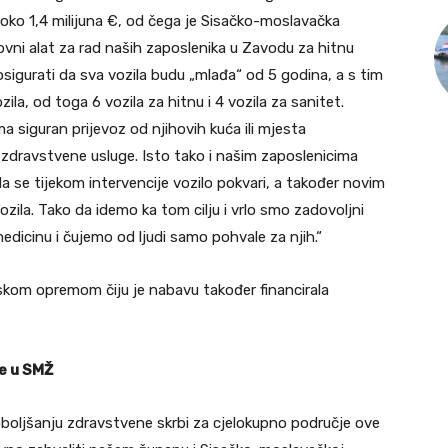
e oko 1,4 milijuna €, od čega je Sisačko-moslavačka
snovni alat za rad naših zaposlenika u Zavodu za hitnu
osigurati da sva vozila budu „mlađa“ od 5 godina, a s tim
ila, od toga 6 vozila za hitnu i 4 vozila za sanitet.
ma siguran prijevoz od njihovih kuća ili mjesta
zdravstvene usluge. Isto tako i našim zaposlenicima
da se tijekom intervencije vozilo pokvari, a također novim
ila. Tako da idemo ka tom cilju i vrlo smo zadovoljni
dicinu i čujemo od ljudi samo pohvale za njih.“
skom opremom čiju je nabavu također financirala
ne u SMŽ
oboljšanju zdravstvene skrbi za cjelokupno područje ove