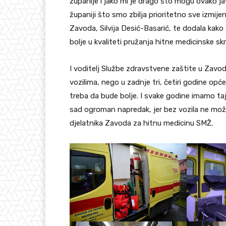
županije i jako mi je drago što mogu ovako j
županiji što smo zbilja prioritetno sve izmijen
Zavoda, Silvija Desić-Basarić, te dodala kak
bolje u kvaliteti pružanja hitne medicinske skr
I voditelj Službe zdravstvene zaštite u Zavod
vozilima, nego u zadnje tri, četiri godine op
treba da bude bolje. I svake godine imamo taj
sad ogroman napredak, jer bez vozila ne možem
djelatnika Zavoda za hitnu medicinu SMŽ.