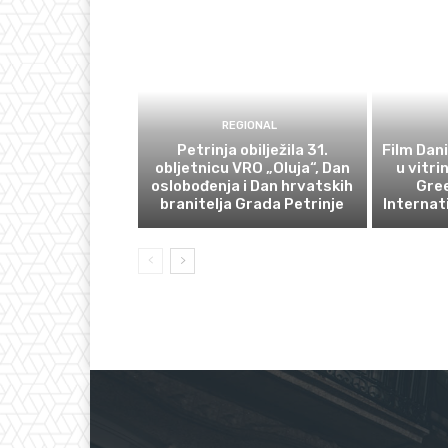
REGIONAL
Petrinja obilježila 31.
Film Dani
obljetnicu VRO „Oluja“, Dan
u vitri
oslobođenja i Dan hrvatskih
Gre
branitelja Grada Petrinje
Internat