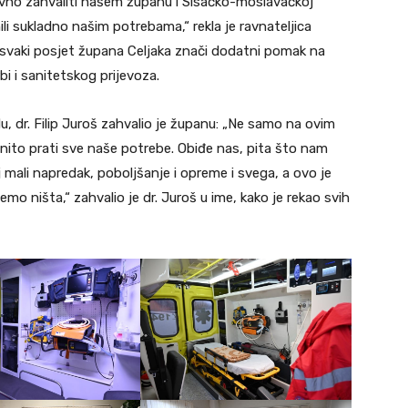
avno zahvaliti našem županu i Sisačko-moslavačkoj
ili sukladno našim potrebama,“ rekla je ravnateljica
o svaki posjet župana Celjaka znači dodatni pomak na
bi i sanitetskog prijevoza.
u, dr. Filip Juroš zahvalio je županu: „Ne samo na ovim
ćenito prati sve naše potrebe. Obiđe nas, pita što nam
 mali napredak, poboljšanje i opreme i svega, a ovo je
o ništa,“ zahvalio je dr. Juroš u ime, kako je rekao svih