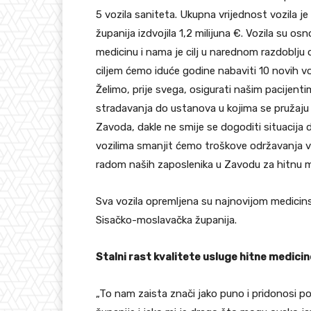
5 vozila saniteta. Ukupna vrijednost vozila j
županija izdvojila 1,2 milijuna €. Vozila su o
medicinu i nama je cilj u narednom razdoblju 
ciljem ćemo iduće godine nabaviti 10 novih voz
Želimo, prije svega, osigurati našim pacijenti
stradavanja do ustanova u kojima se pružaju 
Zavoda, dakle ne smije se dogoditi situacija 
vozilima smanjit ćemo troškove održavanja voz
radom naših zaposlenika u Zavodu za hitnu me
Sva vozila opremljena su najnovijom medicin
Sisačko-moslavačka županija.
Stalni rast kvalitete usluge hitne medici
„To nam zaista znači jako puno i pridonosi p