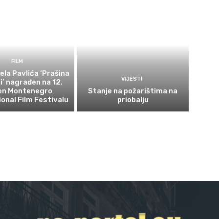
FILM
ela Pavlića ‘Prašina
VIJESTI
ni’ nagrađen na 12.
en Montenegro
Stanje na požarištima na
ional Film Festivalu
priobalju