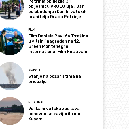
Petrinja obilježila 31.
obljetnicu VRO „Oluja“, Dan
oslobođenja i Dan hrvatskih
branitelja Grada Petrinje
FILM
Film Daniela Pavlića ‘Prašina
u vitrini’ nagrađen na 12.
Green Montenegro
International Film Festivalu
VIJESTI
Stanje na požarištima na
priobalju
REGIONAL
Velika hrvatska zastava
ponovno se zavijorila nad
Kupom