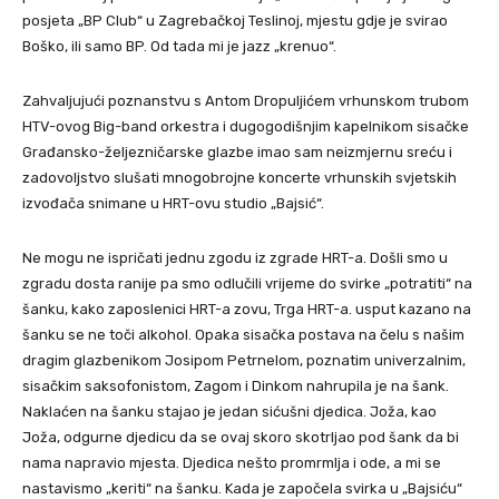
posjeta „BP Club“ u Zagrebačkoj Teslinoj, mjestu gdje je svirao
Boško, ili samo BP. Od tada mi je jazz „krenuo“.
Zahvaljujući poznanstvu s Antom Dropuljićem vrhunskom trubom
HTV-ovog Big-band orkestra i dugogodišnjim kapelnikom sisačke
Građansko-željezničarske glazbe imao sam neizmjernu sreću i
zadovoljstvo slušati mnogobrojne koncerte vrhunskih svjetskih
izvođača snimane u HRT-ovu studio „Bajsić“.
Ne mogu ne ispričati jednu zgodu iz zgrade HRT-a. Došli smo u
zgradu dosta ranije pa smo odlučili vrijeme do svirke „potratiti“ na
šanku, kako zaposlenici HRT-a zovu, Trga HRT-a. usput kazano na
šanku se ne toči alkohol. Opaka sisačka postava na čelu s našim
dragim glazbenikom Josipom Petrnelom, poznatim univerzalnim,
sisačkim saksofonistom, Zagom i Dinkom nahrupila je na šank.
Naklaćen na šanku stajao je jedan sićušni djedica. Joža, kao
Joža, odgurne djedicu da se ovaj skoro skotrljao pod šank da bi
nama napravio mjesta. Djedica nešto promrmlja i ode, a mi se
nastavismo „keriti“ na šanku. Kada je započela svirka u „Bajsiću“