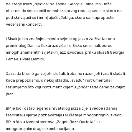
na stage izlazi „djedica“ sa šanka. Georgie Fame. Moj Joža,
obzirom da smo sjedili odmah iza prvog reda, spusti se skoro na
pod skrivajući se i mrmljajući: „Jebiga, skoro sam upropastio
večerašnji koncert“.
I Sisak je bio značajno mjesto svjetskog jazza za života rano
preminulog Damira Kukuruzovića. I u Sisku smo imali, pored
mnogih znamenitih svjetskih jazz izvođača, priliku slušati Georgia
Famea. Hvala Damiru.
Jazz, da bi smo ga voljeli i slušali, trebamo razumjeti i znati slušati.
Kada prepoznamo, u nekoj skladbi, „svađu“ instrumentala i
razumijemo što koji instrument kojemu „priča“ tada ćemo zavoljeti
jazz.
BP je bio i ostao legenda hrvatskog jazza čije izvedbe i danas
fasciniraju vjerne poznavatelja i slušatelje mnogobrojnih izvedbi
BP-a što u izvedbi sastava „Zageb Jazz Qarteta“ ili u
mnogobrojnim drugim kombinacijama.