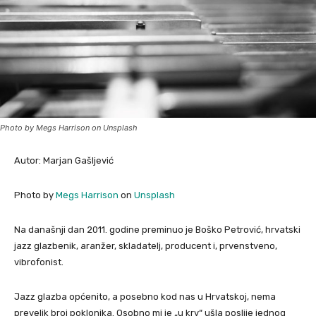
Photo by Megs Harrison on Unsplash
Autor: Marjan Gašljević
Photo by
Megs Harrison
on
Unsplash
Na današnji dan 2011. godine preminuo je Boško Petrović, hrvatski
jazz glazbenik, aranžer, skladatelj, producent i, prvenstveno,
vibrofonist.
Jazz glazba općenito, a posebno kod nas u Hrvatskoj, nema
prevelik broj poklonika. Osobno mi je „u krv“ ušla poslije jednog