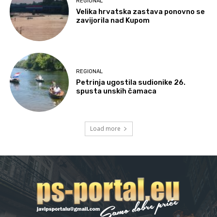
REGIONAL
Velika hrvatska zastava ponovno se
zavijorila nad Kupom
REGIONAL
Petrinja ugostila sudionike 26.
spusta unskih čamaca
Load more