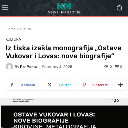
Home
Kultura
KULTURA
Iz tiska izašla monografija „Ostave
Vukovar i Lovas: nove biografije“
By
Ps-Portal
0
0
February 4, 2025
Facebook
Twitter
Pinterest