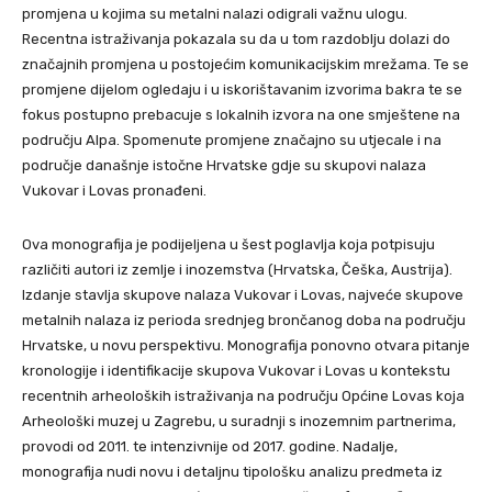
promjena u kojima su metalni nalazi odigrali važnu ulogu.
Recentna istraživanja pokazala su da u tom razdoblju dolazi do
značajnih promjena u postojećim komunikacijskim mrežama. Te se
promjene dijelom ogledaju i u iskorištavanim izvorima bakra te se
fokus postupno prebacuje s lokalnih izvora na one smještene na
području Alpa. Spomenute promjene značajno su utjecale i na
područje današnje istočne Hrvatske gdje su skupovi nalaza
Vukovar i Lovas pronađeni.
Ova monografija je podijeljena u šest poglavlja koja potpisuju
različiti autori iz zemlje i inozemstva (Hrvatska, Češka, Austrija).
Izdanje stavlja skupove nalaza Vukovar i Lovas, najveće skupove
metalnih nalaza iz perioda srednjeg brončanog doba na području
Hrvatske, u novu perspektivu. Monografija ponovno otvara pitanje
kronologije i identifikacije skupova Vukovar i Lovas u kontekstu
recentnih arheoloških istraživanja na području Općine Lovas koja
Arheološki muzej u Zagrebu, u suradnji s inozemnim partnerima,
provodi od 2011. te intenzivnije od 2017. godine. Nadalje,
monografija nudi novu i detaljnu tipološku analizu predmeta iz