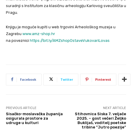
suradnji s Institutom za klasičnu arheologiju Karlovog sveučilišta u
Pragu.
Knjigu je moguće kupiti u web trgovini Arheološkog muzeja u
Zagrebu
www.amz-shop.hr
na poveznici
https://bit.ly/AMZshopOstaveVukovariLovas
Facebook
Twitter
Pinterest
PREVIOUS ARTICLE
NEXT ARTICLE
Sisačko-moslavačka županija
Stihovnica Siska 7. veljače
osigurala prostore za
2025. – gost večeri Željko
udruge u kulturi
Buklijaš, voditelj poetske
tribine ”Jutro poezije”