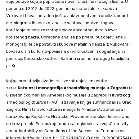
obje ostave koja je popraćena novim crtežima i fotografijama. U
periodu od 2019. do 2022. godine na materijalu iz skupova
Vukovar i Lovas odrađen je čitav niz znanstvenih analiza, poput
metalografskih analiza, analize sastava, analize tragova
korištenja te analize izotopa olova kako bi se utvrdio izvor
korištenog bakra. Odrađene analize po prvi su put objavljene u
monografiji te će postaviti skupove metalnih nalaza iz Vukovara i
Lovasa u širi kulturno-povijesni okvir društvenih događanja na
području Karpatske kotline i Balkana sredinom drugog tisućljeća
pr. Kr.
Knjiga predstavlja dvadeseti svezak objavljen unutar
serije
Katalozi i monografije Arheološkog muzeja u Zagrebu
te
u zajedničkoj nakladi Arheološkog muzeja u Zagrebu i Hrvatskog
arheološkog društva (HAD). Izdavanje knjige sufinancirali su Grad
Zagreb, Ministarstvo kulture i medija te Ministarstvo znanosti i
obrazovanja Republike Hrvatske. Provedene analize financirane
su kroz projekt Europskog fonda za regionalni razvoj „Creativity
and Adaptability as Conditions of the Success of Europe in an
Interrelated World” (reg. br.: CZ.02.1.01/0.0/0.0/16_019/0000734) u