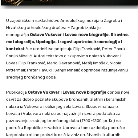
U zajedničkom nakladništvu Arheološkog muzeja u Zagrebu i
Hrvatskog arheološkog društva – Zagreb izašla je
monografija
Ostave Vukovar i Lovas: nove biografije. Sirovine,
metalografija, tipologija, tragovi upotrebe, kroonologija i
kontekst
čije uredništvo potpisuju Filip Franković, Peter Pavuk i
Sanjin Mihelić. Autori tekstova o skupovima nalaza Vukovar i
Lovas Filip Franković, Mario Gavranović, Matěj Kmošek, Nicole
Mittermair, Peter Pavúki i Sanjin Mihelić doprinose razumijevanju
srednjeg brončanog doba.
Publikacija
Ostave Vukovar i Lovas: nove biografije
donosi novi
osvrt za dobro poznate skupove brončanih, zlatnih i keramičkih
nalaza iz Vukovara i obližnjeg sela Lovas. Skupovi nalaza iz
Lovasa i Vukovara neki su od najvažnijih izvora podataka za
poznavanje srednjeg brončanog doba (1700.-1300. pr. Kr.) na
području Republike Hrvatske. Upravo u tom razdoblju područje
Karpatske kotline prolazi kroz čitav niz društvenih i kulturnih