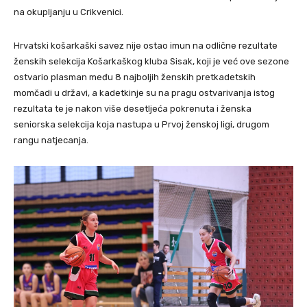
na okupljanju u Crikvenici.
Hrvatski košarkaški savez nije ostao imun na odlične rezultate
ženskih selekcija Košarkaškog kluba Sisak, koji je već ove sezone
ostvario plasman među 8 najboljih ženskih pretkadetskih
momčadi u državi, a kadetkinje su na pragu ostvarivanja istog
rezultata te je nakon više desetljeća pokrenuta i ženska
seniorska selekcija koja nastupa u Prvoj ženskoj ligi, drugom
rangu natjecanja.