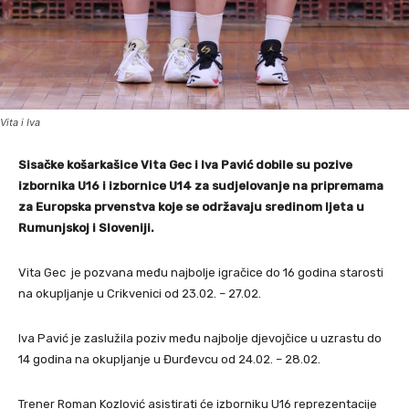
Vita i Iva
Sisačke košarkašice Vita Gec i Iva Pavić dobile su pozive
izbornika U16 i izbornice U14 za sudjelovanje na pripremama
za Europska prvenstva koje se održavaju sredinom ljeta u
Rumunjskoj i Sloveniji.
Vita Gec je pozvana među najbolje igračice do 16 godina starosti
na okupljanje u Crikvenici od 23.02. – 27.02.
Iva Pavić je zaslužila poziv među najbolje djevojčice u uzrastu do
14 godina na okupljanje u Đurđevcu od 24.02. – 28.02.
Trener Roman Kozlović asistirati će izborniku U16 reprezentacije