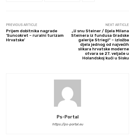
PREVIOUS ARTICLE
NEXT ARTICLE
Prijem dobitnika nagrade
„U snu Steiner / Djela Milana
‘Suncokret – ruralni turizam
Steinera iz fundusa Gradske
Hrvatske’
galerije Striegl“ – izložba
djela jednog od najvećih
slikara hrvatske moderne
otvara se 27. veljače u
Holandskoj kući u Sisku
Ps-Portal
https://ps-portal.eu