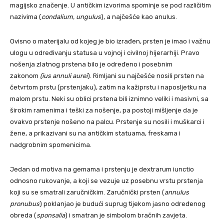
magijsko značenje. U antičkim izvorima spominje se pod različitim
nazivima (
condalium, ungulus
), a najčešće kao anulus.
Ovisno o materijalu od kojeg je bio izrađen, prsten je imao i važnu
ulogu u određivanju statusa u vojnoj i civilnoj hijerarhiji. Pravo
nošenja zlatnog prstena bilo je određeno i posebnim
zakonom
(ius annuli aurei
). Rimljani su najčešće nosili prsten na
četvrtom prstu (prstenjaku), zatim na kažiprstu i naposljetku na
malom prstu. Neki su oblici prstena bili iznimno veliki i masivni, sa
širokim ramenima i teški za nošenje, pa postoji mišljenje da je
ovakvo prstenje nošeno na palcu. Prstenje su nosili i muškarci i
žene, a prikazivani su na antičkim statuama, freskama i
nadgrobnim spomenicima.
Jedan od motiva na gemama i prstenju je dextrarum iunctio
odnosno rukovanje, a koji se vezuje uz posebnu vrstu prstenja
koji su se smatrali zaručničkim. Zaručnički prsten (
annulus
pronubus
) poklanjao je budući suprug tijekom jasno određenog
obreda (
sponsalia
) i smatran je simbolom bračnih zavjeta.