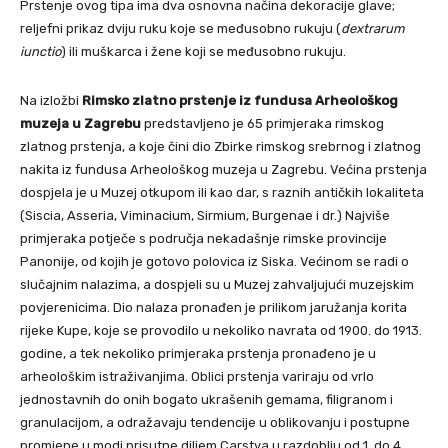
Prstenje ovog tipa ima dva osnovna načina dekoracije glave;
reljefni prikaz dviju ruku koje se međusobno rukuju (
dextrarum
iunctio
) ili muškarca i žene koji se međusobno rukuju.
Na izložbi
Rimsko zlatno prstenje iz fundusa Arheološkog
muzeja u Zagrebu
predstavljeno je 65 primjeraka rimskog
zlatnog prstenja, a koje čini dio Zbirke rimskog srebrnog i zlatnog
nakita iz fundusa Arheološkog muzeja u Zagrebu. Većina prstenja
dospjela je u Muzej otkupom ili kao dar, s raznih antičkih lokaliteta
(Siscia, Asseria, Viminacium, Sirmium, Burgenae i dr.) Najviše
primjeraka potječe s područja nekadašnje rimske provincije
Panonije, od kojih je gotovo polovica iz Siska. Većinom se radi o
slučajnim nalazima, a dospjeli su u Muzej zahvaljujući muzejskim
povjerenicima. Dio nalaza pronađen je prilikom jaružanja korita
rijeke Kupe, koje se provodilo u nekoliko navrata od 1900. do 1913.
godine, a tek nekoliko primjeraka prstenja pronađeno je u
arheološkim istraživanjima. Oblici prstenja variraju od vrlo
jednostavnih do onih bogato ukrašenih gemama, filigranom i
granulacijom, a odražavaju tendencije u oblikovanju i postupne
promjene u modi prisutne diljem Carstva u razdoblju od 1. do 4.