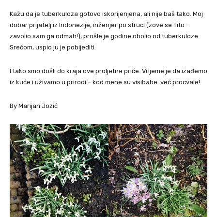
Kažu da je tuberkuloza gotovo iskorijenjena, ali nije baš tako. Moj
dobar prijatelj iz Indonezije, inženjer po struci (zove se Tito –
zavolio sam ga odmah!), prošle je godine obolio od tuberkuloze.
Srećom, uspio ju je pobijediti.
I tako smo došli do kraja ove proljetne priče. Vrijeme je da izađemo
iz kuće i uživamo u prirodi – kod mene su visibabe već procvale!
By Marijan Jozić