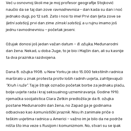
Već u osnovnoj školi me je moj profesor geografije Stojković
naučio da se taj dan zove
ravnodnevnica
– dan kada su dan i noć
jednako dugi, po 12 sati. Zato i nosi to ime! Prvi dan ljeta zove se
ljetni solsticij
, prvi dan zime
zimski solsticij
, a u rujnu imamo još
jednu ravnodnevnicu – početak jeseni.
Ožujak donosi još jedan važan datum –
8. ožujka
, Međunarodni
dan žena. Nekad, u doba Juge, to je bio i Majčin dan, ali su kasnije
ta dva praznika razdvojena.
Dana 8. ožujka 1908. u New Yorku je oko 15.000 tekstilnih radnica
marširalo u znak protesta protiv loših radnih uvjeta, zahtijevajući
“Kruh i ruže”
. Taj je štrajk označio početak borbe za jednaku plaću,
bolje uvjete rada i kraj seksualnog uznemiravanja. Godine 1910.
njemačka socijalistica Clara Zetkin predložila je da 8. ožujka
postane Međunarodni dan žena, no Zapad ga je godinama
odbacivao kao
komunistički praznik
. Nisu ih zanimale priče o
teškim uvjetima radnica u Americi – važno im je bilo da ne podrže
ništa što ima veze s Rusijom i komunizmom. No, stvari su se ipak