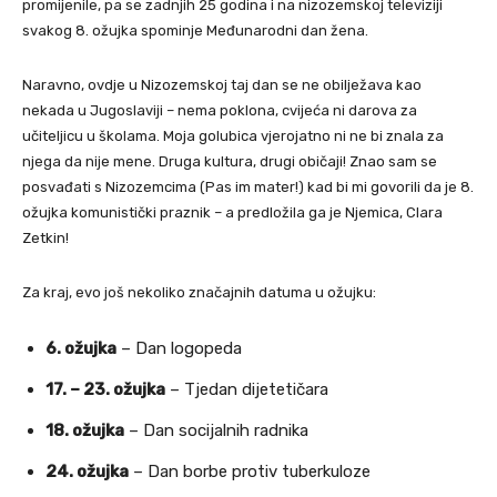
promijenile, pa se zadnjih 25 godina i na nizozemskoj televiziji
svakog 8. ožujka spominje Međunarodni dan žena.
Naravno, ovdje u Nizozemskoj taj dan se ne obilježava kao
nekada u Jugoslaviji – nema poklona, cvijeća ni darova za
učiteljicu u školama. Moja golubica vjerojatno ni ne bi znala za
njega da nije mene. Druga kultura, drugi običaji! Znao sam se
posvađati s Nizozemcima (Pas im mater!) kad bi mi govorili da je 8.
ožujka komunistički praznik – a predložila ga je Njemica, Clara
Zetkin!
Za kraj, evo još nekoliko značajnih datuma u ožujku:
6. ožujka
– Dan logopeda
17. – 23. ožujka
– Tjedan dijetetičara
18. ožujka
– Dan socijalnih radnika
24. ožujka
– Dan borbe protiv tuberkuloze