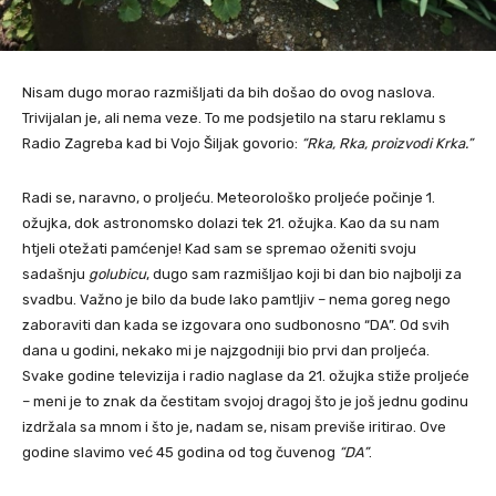
Nisam dugo morao razmišljati da bih došao do ovog naslova.
Trivijalan je, ali nema veze. To me podsjetilo na staru reklamu s
Radio Zagreba kad bi Vojo Šiljak govorio:
“Rka, Rka, proizvodi Krka.”
Radi se, naravno, o proljeću. Meteorološko proljeće počinje 1.
ožujka, dok astronomsko dolazi tek 21. ožujka. Kao da su nam
htjeli otežati pamćenje! Kad sam se spremao oženiti svoju
sadašnju
golubicu
, dugo sam razmišljao koji bi dan bio najbolji za
svadbu. Važno je bilo da bude lako pamtljiv – nema goreg nego
zaboraviti dan kada se izgovara ono sudbonosno “DA”. Od svih
dana u godini, nekako mi je najzgodniji bio prvi dan proljeća.
Svake godine televizija i radio naglase da 21. ožujka stiže proljeće
– meni je to znak da čestitam svojoj dragoj što je još jednu godinu
izdržala sa mnom i što je, nadam se, nisam previše iritirao. Ove
godine slavimo već 45 godina od tog čuvenog
“DA”
.