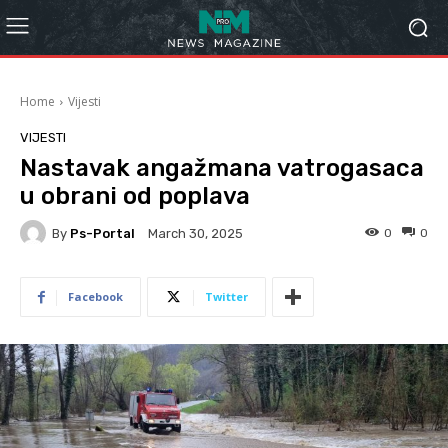
Home
Vijesti
VIJESTI
Nastavak angažmana vatrogasaca
u obrani od poplava
By
Ps-Portal
0
0
March 30, 2025
Facebook
Twitter