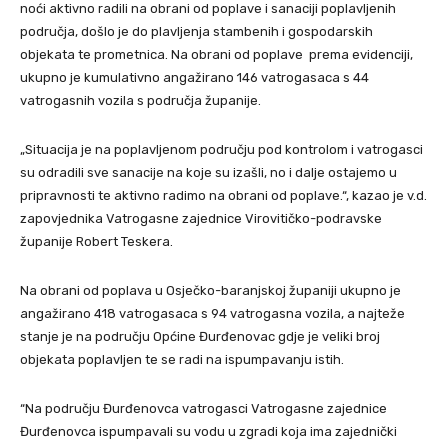
noći aktivno radili na obrani od poplave i sanaciji poplavljenih
područja, došlo je do plavljenja stambenih i gospodarskih
objekata te prometnica. Na obrani od poplave prema evidenciji,
ukupno je kumulativno angažirano 146 vatrogasaca s 44
vatrogasnih vozila s područja županije.
„Situacija je na poplavljenom području pod kontrolom i vatrogasci
su odradili sve sanacije na koje su izašli, no i dalje ostajemo u
pripravnosti te aktivno radimo na obrani od poplave.“, kazao je v.d.
zapovjednika Vatrogasne zajednice Virovitičko-podravske
županije Robert Teskera.
Na obrani od poplava u Osječko-baranjskoj županiji ukupno je
angažirano 418 vatrogasaca s 94 vatrogasna vozila, a najteže
stanje je na području Općine Đurđenovac gdje je veliki broj
objekata poplavljen te se radi na ispumpavanju istih.
“Na području Đurđenovca vatrogasci Vatrogasne zajednice
Đurđenovca ispumpavali su vodu u zgradi koja ima zajednički