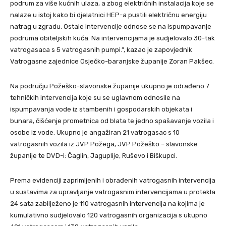
podrum za više kućnih ulaza, a zbog električnih instalacija koje se
nalaze u istoj kako bi djelatnici HEP-a pustili električnu energiju
natrag u zgradu. Ostale intervencije odnose se na ispumpavanje
podruma obiteljskih kuća. Na intervencijama je sudjelovalo 30-tak
vatrogasaca s 5 vatrogasnih pumpi.”, kazao je zapovjednik
Vatrogasne zajednice Osječko-baranjske županije Zoran Pakšec.
Na području Požeško-slavonske županije ukupno je odrađeno 7
tehničkih intervencija koje su se uglavnom odnosile na
ispumpavanja vode iz stambenih i gospodarskih objekata i
bunara, čišćenje prometnica od blata te jedno spašavanje vozila i
osobe iz vode. Ukupno je angažiran 21 vatrogasac s 10
vatrogasnih vozila iz JVP Požega, JVP Požeško – slavonske
županije te DVD-i: Čaglin, Jaguplije, Ruševo i Biškupci.
Prema evidenciji zaprimljenih i obrađenih vatrogasnih intervencija
u sustavima za upravljanje vatrogasnim intervencijama u protekla
24 sata zabilježeno je 110 vatrogasnih intervencija na kojima je
kumulativno sudjelovalo 120 vatrogasnih organizacija s ukupno