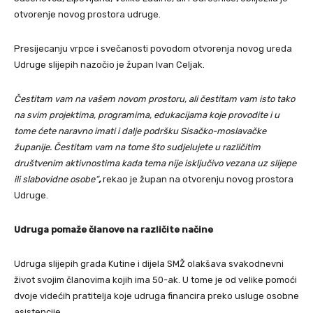
otvorenje novog prostora udruge.
Presijecanju vrpce i svečanosti povodom otvorenja novog ureda
Udruge slijepih nazočio je župan Ivan Celjak.
Čestitam vam na vašem novom prostoru, ali čestitam vam isto tako
na svim projektima, programima, edukacijama koje provodite i u
tome ćete naravno imati i dalje podršku Sisačko-moslavačke
županije. Čestitam vam na tome što sudjelujete u različitim
društvenim aktivnostima kada tema nije isključivo vezana uz slijepe
ili slabovidne osobe“
,
rekao je župan na otvorenju novog prostora
Udruge.
Udruga pomaže članove na različite načine
Udruga slijepih grada Kutine i dijela SMŽ olakšava svakodnevni
život svojim članovima kojih ima 50-ak. U tome je od velike pomoći
dvoje videćih pratitelja koje udruga financira preko usluge osobne
asistencije.