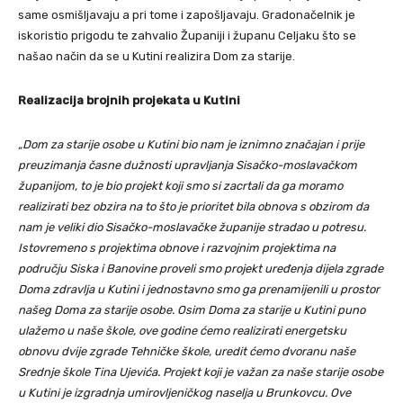
same osmišljavaju a pri tome i zapošljavaju. Gradonačelnik je
iskoristio prigodu te zahvalio Županiji i županu Celjaku što se
našao način da se u Kutini realizira Dom za starije.
Realizacija brojnih projekata u Kutini
„Dom za starije osobe u Kutini bio nam je iznimno značajan i prije
preuzimanja časne dužnosti upravljanja Sisačko-moslavačkom
županijom, to je bio projekt koji smo si zacrtali da ga moramo
realizirati bez obzira na to što je prioritet bila obnova s obzirom da
nam je veliki dio Sisačko-moslavačke županije stradao u potresu.
Istovremeno s projektima obnove i razvojnim projektima na
području Siska i Banovine proveli smo projekt uređenja dijela zgrade
Doma zdravlja u Kutini i jednostavno smo ga prenamijenili u prostor
našeg Doma za starije osobe. Osim Doma za starije u Kutini puno
ulažemo u naše škole, ove godine ćemo realizirati energetsku
obnovu dvije zgrade Tehničke škole, uredit ćemo dvoranu naše
Srednje škole Tina Ujevića. Projekt koji je važan za naše starije osobe
u Kutini je izgradnja umirovljeničkog naselja u Brunkovcu. Ove