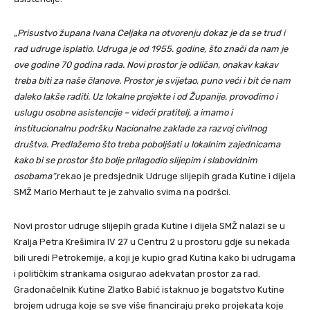
„Prisustvo župana Ivana Celjaka na otvorenju dokaz je da se trud i
rad udruge isplatio. Udruga je od 1955. godine, što znači da nam je
ove godine 70 godina rada. Novi prostor je odličan, onakav kakav
treba biti za naše članove. Prostor je svijetao, puno veći i bit će nam
daleko lakše raditi. Uz lokalne projekte i od Županije, provodimo i
uslugu osobne asistencije – videći pratitelj, a imamo i
institucionalnu podršku Nacionalne zaklade za razvoj civilnog
društva. Predlažemo što treba poboljšati u lokalnim zajednicama
kako bi se prostor što bolje prilagodio slijepim i slabovidnim
osobama“,
rekao je predsjednik Udruge slijepih grada Kutine i dijela
SMŽ Mario Merhaut te je zahvalio svima na podršci.
Novi prostor udruge slijepih grada Kutine i dijela SMŽ nalazi se u
Kralja Petra Krešimira IV 27 u Centru 2 u prostoru gdje su nekada
bili uredi Petrokemije, a koji je kupio grad Kutina kako bi udrugama
i političkim strankama osigurao adekvatan prostor za rad.
Gradonačelnik Kutine Zlatko Babić istaknuo je bogatstvo Kutine
brojem udruga koje se sve više financiraju preko projekata koje