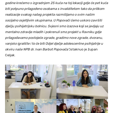
godine krećemo s izgradnjom 25 kuća na toj lokaciji gdje će pet kuća
biti potpuno prilagođeno osobama s invaliditetom tako da prilikom
realizacije svakog našeg projekta razmišljamo o svim našim
socijalno osjetljivim skupinama. U Popovači ćemo uskoro završiti
dječju psihijatrijsku bolnicu. Svjesni smo izazova koji se javljaju uz
mentalno zdravlje mladih i pokrenuli smo projekt u Ravniku gdje
prilagođavamo postojeće zgrade, gradimo nove zgrade, dvoranu,
vanjsko igralište i to će biti Odjel dječje adolescentne psihijatrije u
okviru naše NPB dr. Ivan Barbot Popovača“,
istaknuo je župan
Celjak.