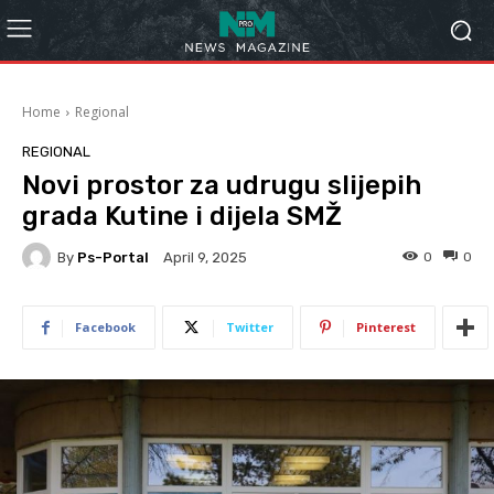
Home
Regional
REGIONAL
Novi prostor za udrugu slijepih
grada Kutine i dijela SMŽ
By
Ps-Portal
0
0
April 9, 2025
Facebook
Twitter
Pinterest