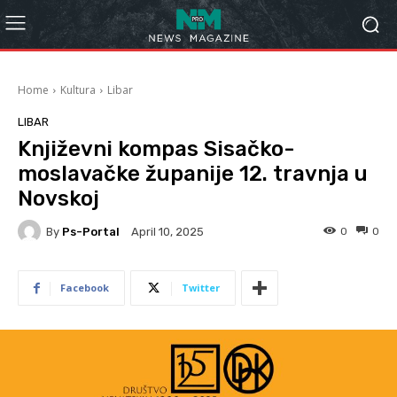
Home
Kultura
Libar
LIBAR
Književni kompas Sisačko-
moslavačke županije 12. travnja u
Novskoj
By
Ps-Portal
0
0
April 10, 2025
Facebook
Twitter