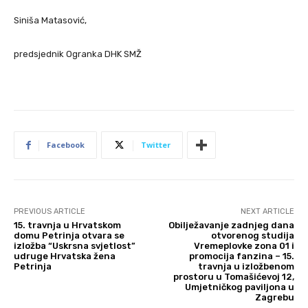
Siniša Matasović,
predsjednik Ogranka DHK SMŽ
Facebook
Twitter
PREVIOUS ARTICLE
NEXT ARTICLE
15. travnja u Hrvatskom
Obilježavanje zadnjeg dana
domu Petrinja otvara se
otvorenog studija
izložba “Uskrsna svjetlost”
Vremeplovke zona 01 i
udruge Hrvatska žena
promocija fanzina – 15.
Petrinja
travnja u izložbenom
prostoru u Tomašićevoj 12,
Umjetničkog paviljona u
Zagrebu