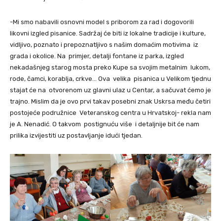
-Mi smo nabavili osnovni model s priborom za rad i dogovorili
likovni izgled pisanice. Sadržaj će biti iz lokalne tradicije i kulture,
vidljivo, poznato i prepoznatljivo s našim domaćim motivima iz
grada i okolice. Na primjer, detalji fontane iz parka, izgled
nekadašnjeg starog mosta preko Kupe sa svojim metalnim lukom,
rode, čamci, korablja, crkve… Ova velika pisanica u Velikom tjednu
stajat će na otvorenom uz glavni ulaz u Centar, a sačuvat ćemo je
trajno. Mislim da je ovo prvi takav posebni znak Uskrsa među četiri
postojeće podružnice Veteranskog centra u Hrvatskoj- rekla nam
je A. Nenadić. O takvom postignuću više i detaljnije bit će nam
prilika izvijestiti uz postavljanje idući tjedan.