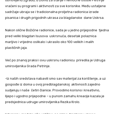
obnovljenu zgradu, u Domu za starije i nemoćne osobe Petrinje
vraćeni su programi i aktivnosti za sve korisnike. Među ustaljene
sadržaje ubraja se i tradicionalna proljetna radionica izrade
pisanica i drugih prigodnih ukrasa za blagdanske dane Uskrsa.
Nakon slične Božićne radionice, sada je u jedno prijepodne tjedna
pred veliki blagdan Isusova uskrsnuća, desetak polaznica
marljivo i vrijedno oslikalo i ukrasilo oko 100 velikih i malih
plastičnih jaja.
Već po znanoj praksi i ovu uskrsnu radionicu priredila je Udruga
umirovljenika Grada Petrinje.
-Iz naših sredstava nabavili smo sav materijal za korištenje, a uz
gospođe iz doma u ovoj predblagdanskoj aktivnosti zajedno
sudjeluju i naše četiri članice. Provodimo korisno i kreativno,
lijepo i ugodno prijepodne – u punom zamahu kreacije kazala je
predsjednica udruge umirovljenika Rezika Krolo.