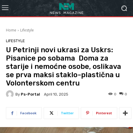
Home
Lifestyle
LIFESTYLE
U Petrinji novi ukrasi za Uskrs:
Pisanice po sobama Doma za
starije i nemoćne osobe, oslikava
se prva maksi staklo-plastična u
Volonterskom centru
By
Ps-Portal
0
0
April 10, 2025
Facebook
Twitter
Pinterest