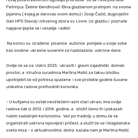
Petrinjca: Želimir Đenđinović-Đina glazbenom pratnjom na svome
pijaninu ( kojeg je darovao ovom domu) i Josip Čačić, dugovječni
član HPD Slavulj i crkvenog zbora sv. Lovre. Uz glazbu i poznate
napjeve ljepše se i veselije radilo!
Na koncu su izrađene pisanice autorice ponijele u svoje sobe
kao osobne ukrasne suvenire za nadolazeće uskrsne dane.
Ovdje će se za Uskrs 2025. ukrasiti i glavni zajednički domski
prostor, a stručna suradnica Martina Matić za takvu izložbu
upotrijebit će od potresa spašene i sve protekle godine čuvane
unikatne radove prethodnih korisnika.
– U kutijama su ostali neoštećeni razni stari ukrasi, ima ovdje
radova čak iz 2012. i 2014. godine, a izložit ćemo ih i pokazati
našim sadašnjim korisnicima. Već po tradiciji, u domu će se
organizirati uskrsna ispovijed i pričest, a služit će se i blagdanska
sveta misa – o aktualnostima doma kazala nam je Martina Matić.