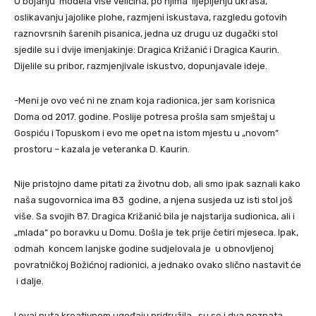
U bojanju modela više veličina, po njima lijepljenju ukrasa,
oslikavanju jajolike plohe, razmjeni iskustava, razgledu gotovih
raznovrsnih šarenih pisanica, jedna uz drugu uz dugački stol
sjedile su i dvije imenjakinje: Dragica Križanić i Dragica Kaurin.
Dijelile su pribor, razmjenjivale iskustvo, dopunjavale ideje.
-Meni je ovo već ni ne znam koja radionica, jer sam korisnica
Doma od 2017. godine. Poslije potresa prošla sam smještaj u
Gospiću i Topuskom i evo me opet na istom mjestu u „novom“
prostoru – kazala je veteranka D. Kaurin.
Nije pristojno dame pitati za životnu dob, ali smo ipak saznali kako
naša sugovornica ima 83 godine, a njena susjeda uz isti stol još
više. Sa svojih 87. Dragica Križanić bila je najstarija sudionica, ali i
„mlada“ po boravku u Domu. Došla je tek prije četiri mjeseca. Ipak,
odmah koncem lanjske godine sudjelovala je u obnovljenoj
povratničkoj Božićnoj radionici, a jednako ovako slično nastavit će
i dalje.
I ovaj puta kreativnom ugođaju pridružila su se i dva poznata