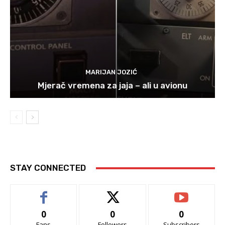
MARIJAN JOZIĆ
Mjerač vremena za jaja – ali u avionu
STAY CONNECTED
0
0
0
Fans
Followers
Subscribers