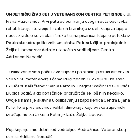
UMJETNIČKI ŽIVO JE I U VETERANSKOM CENTRU PETRINJE
u Ul.
Ivana Mažuranića. Prvi puta od osnivanja ovog mjesta oporavka,
rehabilitacije i terapije hrvatskih branitelja iz svih krajeva Lijepe
naše, izrađuje se visoka i široka trajna pisanica. Ideja je potekla iz
Petrinjske udruge likovnih umjetnika Petriart, čiji je predsjednik
Željko Lipovac sve detalje utanačio s voditeljicom Centra
Adrijanom Nenadić.
– Oslikavanje smo počeli ove srijede i po staklo-plastici dimenzija
2,10 x 1,50 metar dovršit ćemo idući tjedan. U akciju su za sada
uključeni naši članovi Sanja Bartolin, Dragica Smičibrada-Dujnić i
Ljubica Sodić, a do konačnice pridružit će se još njih nekoliko.
Ovdje s nama je aktivna u oslikavanju i zaposlenica Centra Dijana
Kolić. To je prva pisanica velikih dimenzija koju ovako zajednički
izrađujemo za Uskrs u Petrinji- kaže Željko Lipovac.
Pojašnjenje smo dobili i od voditeljice Podružnice Veteranskog
centra Adrijane Nenadić.