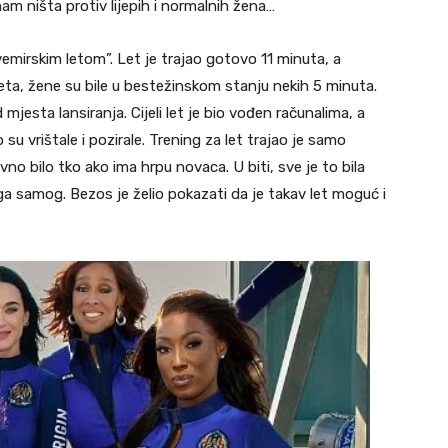
m ništa protiv lijepih i normalnih žena…
svemirskim letom”. Let je trajao gotovo 11 minuta, a
leta, žene su bile u bestežinskom stanju nekih 5 minuta.
 mjesta lansiranja. Cijeli let je bio vođen računalima, a
su vrištale i pozirale. Trening za let trajao je samo
no bilo tko ako ima hrpu novaca. U biti, sve je to bila
ga samog. Bezos je želio pokazati da je takav let moguć i