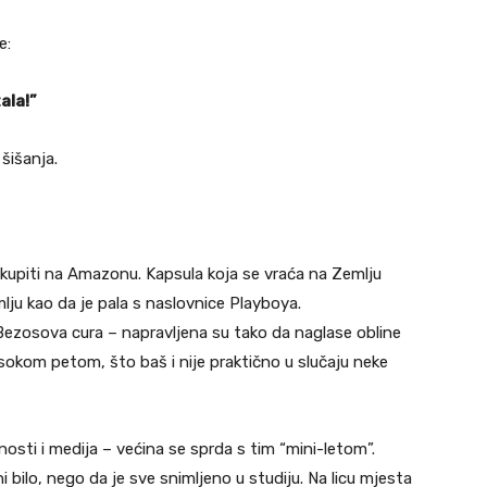
e:
ala!”
 šišanja.
 kupiti na Amazonu. Kapsula koja se vraća na Zemlju
mlju kao da je pala s naslovnice Playboya.
 Bezosova cura – napravljena su tako da naglase obline
visokom petom, što baš i nije praktično u slučaju neke
osti i medija – većina se sprda s tim “mini-letom”.
i bilo, nego da je sve snimljeno u studiju. Na licu mjesta