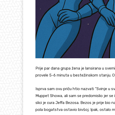
Prije par dana grupa žena je lansirana u svem
provele 5-6 minuta u bestežinskom stanju. O
Isprva sam ovu priču htio nazvati “Svinje u sv
Muppet Showa, ali sam se predomislio jer se 
slici je cura Jeffa Bezosa. Bezos je prije bio n
pola bogatstva ostavio bivšoj. Ipak, ostalo mu