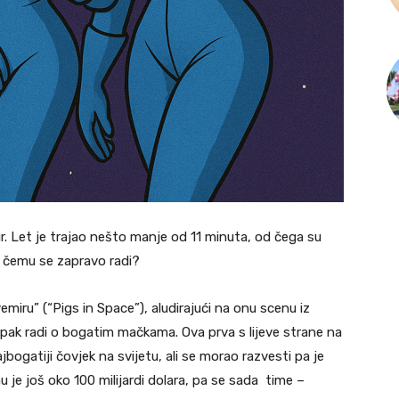
ir. Let je trajao nešto manje od 11 minuta, od čega su
 čemu se zapravo radi?
emiru” (“Pigs in Space”), aludirajući na onu scenu iz
ipak radi o bogatim mačkama. Ova prva s lijeve strane na
ajbogatiji čovjek na svijetu, ali se morao razvesti pa je
 je još oko 100 milijardi dolara, pa se sada time –