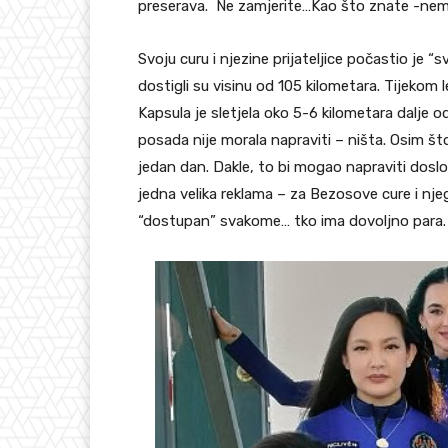
preserava. Ne zamjerite…Kao što znate -nema
Svoju curu i njezine prijateljice počastio je “
dostigli su visinu od 105 kilometara. Tijekom 
Kapsula je sletjela oko 5-6 kilometara dalje od
posada nije morala napraviti – ništa. Osim što 
jedan dan. Dakle, to bi mogao napraviti doslov
jedna velika reklama – za Bezosove cure i nje
“dostupan” svakome… tko ima dovoljno para.