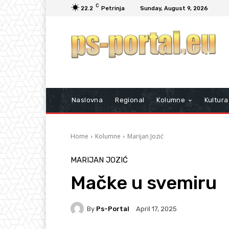
C
22.2
Petrinja
Sunday, August 9, 2026
Naslovna
Regional
Kolumne
Kultura
Home
Kolumne
Marijan Jozić
MARIJAN JOZIĆ
Mačke u svemiru
By
Ps-Portal
April 17, 2025