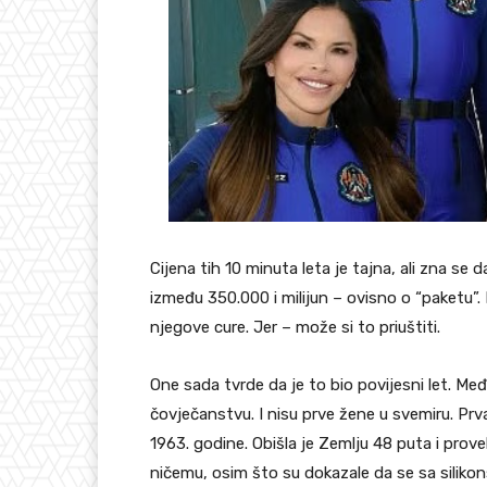
Cijena tih 10 minuta leta je tajna, ali zna se d
između 350.000 i milijun – ovisno o “paketu”.
njegove cure. Jer – može si to priuštiti.
One sada tvrde da je to bio povijesni let. Među
čovječanstvu. I nisu prve žene u svemiru. Prva
1963. godine. Obišla je Zemlju 48 puta i prove
ničemu, osim što su dokazale da se sa silikon