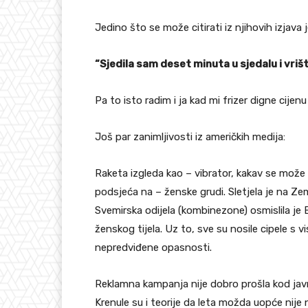
Jedino što se može citirati iz njihovih izjava j
“Sjedila sam deset minuta u sjedalu i vrišt
Pa to isto radim i ja kad mi frizer digne cijenu
Još par zanimljivosti iz američkih medija:
Raketa izgleda kao – vibrator, kakav se može
podsjeća na – ženske grudi. Sletjela je na Ze
Svemirska odijela (kombinezone) osmislila je
ženskog tijela. Uz to, sve su nosile cipele s 
nepredviđene opasnosti.
Reklamna kampanja nije dobro prošla kod javn
Krenule su i teorije da leta možda uopće nije n