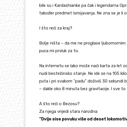
bile su i Kardashianke pa čak i legendarna Op
također predmet ismijavanja. Ne zna se je li od
I što reći za kraj?
Bolje ništa – da me ne proglase ljubomornim j
puca mi prsluk za to.
Na internetu se lako može naći karta za let o
nudi bestežinsko stanje. Ne ide se na 105 kilo
puta i pri svakom “padu” doživiš 30 sekundi b
– dakle oko 8 minuta bez gravitacije. I sve t
A što reći o Bezosu?
Za njega vrijedi stara narodna:
“Dvije sise povuku više od deset lokomotiv