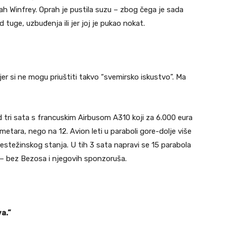
rah Winfrey. Oprah je pustila suzu – zbog čega je sada
 tuge, uzbuđenja ili jer joj je pukao nokat.
er si ne mogu priuštiti takvo “svemirsko iskustvo”. Ma
d tri sata s francuskim Airbusom A310 koji za 6.000 eura
metara, nego na 12. Avion leti u paraboli gore-dolje više
estežinskog stanja. U tih 3 sata napravi se 15 parabola
o – bez Bezosa i njegovih sponzoruša.
a.”