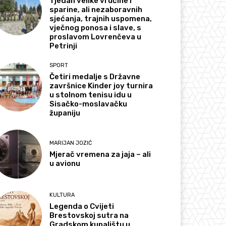
Tjedan velike vrućine i
sparine, ali nezaboravnih
sjećanja, trajnih uspomena,
vječnog ponosa i slave, s
proslavom Lovrenčeva u
Petrinji
SPORT
Četiri medalje s Državne
završnice Kinder joy turnira
u stolnom tenisu idu u
Sisačko-moslavačku
županiju
MARIJAN JOZIĆ
Mjerač vremena za jaja – ali
u avionu
KULTURA
Legenda o Cvijeti
Brestovskoj sutra na
Gradskom kupalištu u