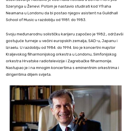
Szerynga u Ženevi. Potom je nastavio studirati kod Yfraha
Neamana u Londonu da bi postao njegov asistent na Guildhall
School of Music u razdoblju od 1981. do 1983.
Svoju međunarodnu solističku karijeru započeo je 1982., održavši
gostujuće turneje u većini europskih zemalja, SAD-u, Japanu i
Izraelu. U razdoblju od 1984. do 1994. bio je koncertni majstor
Kraljevskog filharmonijskog orkestra u Londonu, Simfonijskog
orkestra Hrvatske radiotelevizije i Zagrebačke filharmonije.
Nastupao je i na mnogim koncertima s eminentnim orkestrima i
dirigentima diljem svijeta.