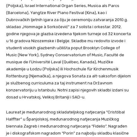
(Poljska), Israel International Organ Series, Musica als Parcs
(Barcelona), Yangtze River Piano Festival (Kina), kao i
Dubrovačkih ljetnih igara za čiju je ceremoniju zatvaranja 2010.g.
skladao „Hommage à Sorkočević“ za 7 solista i orkestar. 2012.
godine njegova je glazba izvedena tijekom turneje od 32 koncerta
u 16 gradova Nizozemske i Belgije. Skladbe mu redovito izvode i
studenti visokih glazbenih učilišta poput Brooklyn College of
Music (New York), Sydney Conservatorium of Music, Faculté de
musique de l’Université Laval (Québec, Kanada), Muzičke
akademije u Łodzu (Poljska) ili Hochschule für Kirchenmusik
Rottenburg (Njemačka), a njegova Sonata za alt-saksofon dijelom
je službenog curriculuma za taj instrument na Državnom
konzervatoriju u Istanbulu. Notni zapisi njegovih skladbi izdani su
dosad u Hrvatskoj, Velikoj Britaniji i SAD-u.
Laureat je međunarodnog skladateljskog natjecanja “Cristóbal
Halffter” u Španjolskoj, međunarodnog natjecanja Muzičkog
biennala Zagreb i međunarodnog natjecanja “Fidelio”. Nagrađen
je i diskografskom nagradom “Porin” za najbolju skladbu klasične