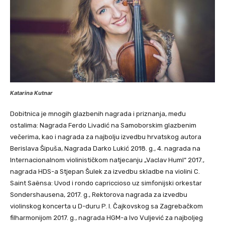
Katarina Kutnar
Dobitnica je mnogih glazbenih nagrada i priznanja, među
ostalima: Nagrada Ferdo Livadić na Samoborskim glazbenim
večerima, kao i nagrada za najbolju izvedbu hrvatskog autora
Berislava Šipuša, Nagrada Darko Lukić 2018. g., 4. nagrada na
Internacionalnom violinističkom natjecanju „Vaclav Huml“ 2017.,
nagrada HDS-a Stjepan Šulek za izvedbu skladbe na violini C.
Saint Saënsa: Uvod i rondo capriccioso uz simfonijski orkestar
Sondershausena, 2017. g., Rektorova nagrada za izvedbu
violinskog koncerta u D-duru P. I. Čajkovskog sa Zagrebačkom
filharmonijom 2017. g., nagrada HGM-a Ivo Vuljević za najboljeg