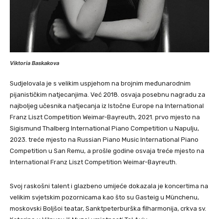
Viktoria Baskakova
Sudjelovala je s velikim uspjehom na brojnim međunarodnim
pijanističkim natjecanjima. Već 2018. osvaja posebnu nagradu za
najboljeg učesnika natjecanja iz Istočne Europe na International
Franz Liszt Competition Weimar-Bayreuth, 2021. prvo mjesto na
Sigismund Thalberg International Piano Competition u Napulju,
2023. treće mjesto na Russian Piano Music International Piano
Competition u San Remu, a prošle godine osvaja treće mjesto na
International Franz Liszt Competition Weimar-Bayreuth.
Svoj raskošni talent i glazbeno umijeće dokazala je koncertima na
velikim svjetskim pozornicama kao što su Gasteig u Münchenu,
moskovski Boljšoi teatar, Sanktpeterburška filharmonija, crkva sv.