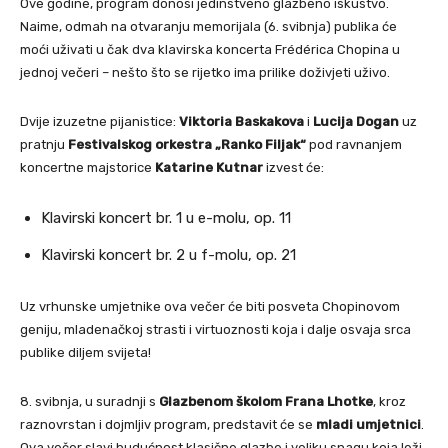
Ove godine, program donosi jedinstveno glazbeno iskustvo.
Naime, odmah na otvaranju memorijala (6. svibnja) publika će
moći uživati u čak dva klavirska koncerta Frédérica Chopina u
jednoj večeri – nešto što se rijetko ima prilike doživjeti uživo.
Dvije izuzetne pijanistice:
Viktoria Baskakova
i
Lucija Dogan
uz
pratnju
Festivalskog orkestra „Ranko Filjak“
pod ravnanjem
koncertne majstorice
Katarine Kutnar
izvest će:
Klavirski koncert br. 1 u e-molu, op. 11
Klavirski koncert br. 2 u f-molu, op. 21
Uz vrhunske umjetnike ova večer će biti posveta Chopinovom
geniju, mladenačkoj strasti i virtuoznosti koja i dalje osvaja srca
publike diljem svijeta!
8. svibnja, u suradnji s
Glazbenom školom Frana Lhotke
, kroz
raznovrstan i dojmljiv program, predstavit će se
mladi umjetnici
.
Ova večer slavi budućnost klasične glazbe i veliku snagu koja leži