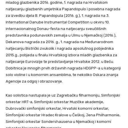
mladog glazbenika 2016. godine, 1. nagrada na Hrvatskom
natjecanju glazbenih umjetnika Papandopulo i posebna nagrada
za izvedbu djela B. Papandopula (2016. g.), 1. nagrada na 3.
International Danube Instrumental Competition u okviru 10.
internacionalnog Donau-festa na natjecanju sveučilišnih
predstavnika podunavskih zemalja u Ulmu u Njemačkoj (2016.),
Dekanova nagrada za 2016. g., 1. nagrada na Međunarodnom
natjecanju Bistrički zvukolik i nagrada apsolutnog pobjednika
2015.g., pobjeda u finalu Hrvatskog izbora mladih glazbenika za
natjecanje Eurovizije te predstavljanje Hrvatske 2012. u Beču.
Dobitnica je mnogih prvih državnih nagrada HDGPP-a u kategoriji
solo violine i u komornim ansamblima, te nekoliko Oskara znanja
Agencije za odgoj i obrazovanje.
Kao solistica nastupala je uz Zagrebačku filharmoniju, Simfonijski
orkestar HRT-a, Simfonijski orkestar Muzičke akademije,
Dubrovački simfonijski orkestar, Hrvatski komorni orkestar,
Simfonijski orkestar Hradec Kralove u Češkoj, Jena Philharmonie,
Simfonijski orkestar Sondershausena u Njemačkoj i komorni