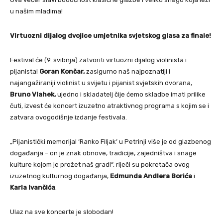
u našim mladima!
Virtuozni dijalog dvojice umjetnika svjetskog glasa za finale!
Festival će (9. svibnja) zatvoriti virtuozni dijalog violinista i
pijanista!
Goran Končar,
zasigurno naš najpoznatiji i
najangažiraniji violinist u svijetu i pijanist svjetskih dvorana,
Bruno Vlahek,
ujedno i skladatelj čije ćemo skladbe imati prilike
čuti, izvest će koncert izuzetno atraktivnog programa s kojim se i
zatvara ovogodišnje izdanje festivala.
„Pijanistički memorijal ‘Ranko Filjak’ u Petrinji više je od glazbenog
događanja – on je znak obnove, tradicije, zajedništva i snage
kulture kojom je prožet naš grad!“, riječi su pokretača ovog
izuzetnog kulturnog događanja,
Edmunda Andlera Borića
i
Karla Ivančića
.
Ulaz na sve koncerte je slobodan!