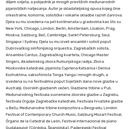
diljem svijeta, a pobjednik je mnogih prestižnih međunarodnih
pijanističkih natjecanja. Autor je skladateljskog opusa kojeg čine
orkestralne, komorne, solističke i vokalne skladbe raznih žanrova.
Djela su mu izvedena na pet kontinenata u gradovima kao što su
New York, Chicago, London, Berlin, Amsterdam, Lisabon, Prag,
Moskva, Salzburg, Beč, Cambridge, Sankt Petersburg, Seul,
Singapur i Sydney. Djela su mu izveli ansambli i solisti poput
Dubrovačkog simfonijskog orquestra, Zagrebačkih solista,
Ansambla Cantus, Zagrebačkog kvarteta, Chicago Master
Singers, Akademskog zbora Rumunjskoga radija, Zbora
Moskovske katedrale, pijanista Cypriena Katsarisa i Denisa
Kozhukhina, saksofonista Tonga Yanga i mnogih drugih, a
izvedena su na festivalima poput Svjetskih dana nove glazbe u
Australiji, Osorskih glazbenih večeri, Glazbene tribine u Puli,
Međunarodnog festivala suvremene zborske glazbe u Zagrebu,
festivala Orgulje Zagrebačke katedrale, Festivala hrvatske glazbe
u Beču, Međunarodne tribine kompozitora u Beogradu, London
Festival of Contemporary Church Music, Salzburg Mozart Festival,
Órgano de la Catedral de León, Festival internacional de piano
Gudalaquivir (Córdoba, Španjolska), Paderewski Festival