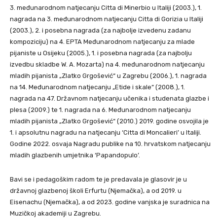
3. međunarodnom natjecanju Citta di Minerbio u Italiji (2003.), 1.
nagrada na 3. međunarodnom natjecanju Citta di Gorizia u Italiji
(2003.), 2. i posebna nagrada (za najbolje izvedenu zadanu
kompoziciju) na 4. EPTA Međunarodnom natjecanju za mlade
pijaniste u Osijeku (2005.), 1. i posebna nagrada (za najbolju
izvedbu skladbe W. A. Mozarta) na 4. međunarodnom natjecanju
mladih pijanista „Zlatko Grgošević“ u Zagrebu (2006.), 1. nagrada
na 14. Međunarodnom natjecanju „Etide i skale“ (2008.), 1.
nagrada na 47. Državnom natjecanju učenika i studenata glazbe i
plesa (2009.) te 1. nagrada na 6. Međunarodnom natjecanju
mladih pijanista „Zlatko Grgošević“ (2010.) 2019. godine osvojila je
1. i apsolutnu nagradu na natjecanju ‘Citta di Moncalieri’ u Italiji.
Godine 2022. osvaja Nagradu publike na 10. hrvatskom natjecanju
mladih glazbenih umjetnika ‘Papandopulo’.
Bavi se i pedagoškim radom te je predavala je glasovir je u
državnoj glazbenoj školi Erfurtu (Njemačka), a od 2019. u
Eisenachu (Njemačka), a od 2023. godine vanjska je suradnica na
Muzičkoj akademiji u Zagrebu.