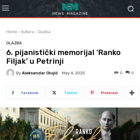
Home
Kultura
Glazba
GLAZBA
6. pijanistički memorijal ‘Ranko
Filjak’ u Petrinji
By
Aleksandar Olujić
0
0
May 4, 2025
Facebook
Twitter
Pinterest