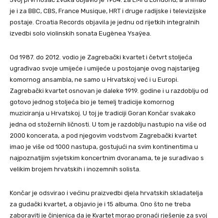
je i za BBC, CBS, France Musique, HRT i druge radijske i televizijske
postaje. Croatia Records objavila je jednu od rijetkih integralnih
izvedbi solo violinskih sonata Eugènea Ysaÿea.
Od 1987. do 2012. vodio je Zagrebački kvartet i četvrt stoljeća
ugrađivao svoje umijeće i umijeće u postojanje ovog najstarijeg
komornog ansambla, ne samo u Hrvatskoj već i u Europi.
Zagrebački kvartet osnovan je daleke 1919. godine i u razdoblju od
gotovo jednog stoljeća bio je temelj tradicije komornog
muziciranja u Hrvatskoj. U toj je tradiciji Goran Končar svakako
jedna od stožernih ličnosti. U tom je razdoblju nastupio na više od
2000 koncerata, a pod njegovim vodstvom Zagrebački kvartet
imao je više od 1000 nastupa, gostujući na svim kontinentima u
najpoznatijim svjetskim koncertnim dvoranama, te je surađivao s
velikim brojem hrvatskih i inozemnih solista.
Končar je odsvirao i većinu praizvedbi djela hrvatskih skladatelja
za gudački kvartet, a objavio je i 15 albuma. Ono što ne treba
zaboraviti je činjenica da je Kvartet morao pronaći rješenje za svoj