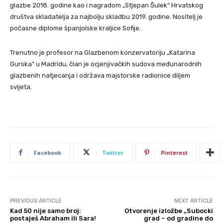
glazbe 2018. godine kao i nagradom „Stjepan Šulek“ Hrvatskog
društva skladatelja za najbolju skladbu 2019. godine. Nositelj je
počasne diplome španjolske kraljice Sofije.
Trenutno je profesor na Glazbenom konzervatoriju „Katarina
Gurska“ u Madridu, član je ocjenjivačkih sudova međunarodnih
glazbenih natjecanja i održava majstorske radionice diljem
svijeta.
Facebook
Twitter
Pinterest
PREVIOUS ARTICLE
NEXT ARTICLE
Kad 50 nije samo broj:
Otvorenje izložbe „Subocki
postaješ Abraham ili Sara!
grad – od gradine do