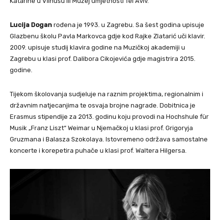
Katarine u Vilnusu ili Muzej umjetnosti Tel Aviv.
Lucija Dogan
rođena je 1993. u Zagrebu. Sa šest godina upisuje
Glazbenu školu Pavla Markovca gdje kod Rajke Zlatarić uči klavir.
2009. upisuje studij klavira godine na Muzičkoj akademiji u
Zagrebu u klasi prof. Dalibora Cikojevića gdje magistrira 2015.
godine.
Tijekom školovanja sudjeluje na raznim projektima, regionalnim i
državnim natjecanjima te osvaja brojne nagrade. Dobitnica je
Erasmus stipendije za 2013. godinu koju provodi na Hochshule für
Musik „Franz Liszt“ Weimar u Njemačkoj u klasi prof. Grigoryja
Gruzmana i Balasza Szokolaya. Istovremeno održava samostalne
koncerte i korepetira puhače u klasi prof. Waltera Hilgersa.