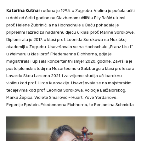
Katarina Kutnar
rođena je 1995. u Zagrebu. Violinu je počela učiti
u dobi od četiri godine na Glazbenom učilištu Elly Bašić u klasi
prof. Helene Žubrinić, a na Hochschule u Beču pohađala je
pripremni razred za nadarenu djecu u klasi prof. Marine Sorokowe.
Diplomirala je 2017. u klasi prof. Leonida Sorokowa na Muzičkoj
akademiji u Zagrebu. Usavršavala se na Hochschule „Franz Liszt“
u Weimaru u klasi prof. Friedemanna Eichhorna, gdje je
magistrirala i upisala koncertantni smjer 2020. godine. Završila je
postdiplomski studij na Mozarteumu u Salzburgu u klasi profesora
Lavarda Skou Larsena 2021. i za vrijeme studija uči baroknu
violinu kod prof. Hiroa Kurosakija. Usavršavala se na majstorskim
tečajevima kod prof. Leonida Sorokowa, Volodje Balžalorskog,
Marka Žepića, Violete Smailović – Huart, Yove Yordanove,
Evgenije Epstein, Friedemanna Eichhorna, te Benjamina Schmidta.