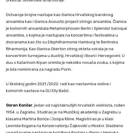
orkestar Slovenske filharmonije.
Ostvaruje brojne nastupe kao članica Hrvatskog baroknog
ansambla kao i članica Acoustic project strings ansambla. Članica
je komornih ansambala Metamorphosen Berlin i Splendor baroque
ansambla, s kojima je nastupala na koncertima i festivalima u
dvoranama kao što su Elbphilharmonie Hamburg te Berlinska
filharmonija. Kao članica Oberton string okteta svirala je na
koncertnim turnejama u Austriji, Hrvatskoj i Bosni i Hercegovini. U
duu s Katarinom Krpan snimila je nekoliko nosača zvuka, s kojima
je bila nominirana za nagradu Porin.
U školskoj godini 2021./2022. radi kao nastavnica violine i
komornih sastava na GU Elly Bašić.
Goran Končar
, jedan od najistaknutijih hrvatskih violinista, rođen
1954. u Zagrebu. Studirao je na Muzičkoj akademiji u Zagrebu u
klasama Martina Borića i Josipa Klime. Magistrirao je u klasi
Leonida Kogana na Konzervatoriju Čajkovski u Moskvi. Glazbeno
usavršavanje nastavio je kod Maxa Rostala u Bernu i Henryka