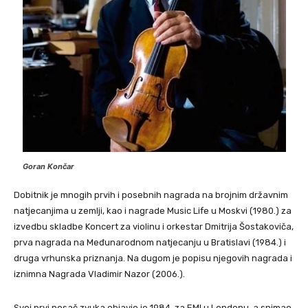
Goran Končar
Dobitnik je mnogih prvih i posebnih nagrada na brojnim državnim
natjecanjima u zemlji, kao i nagrade Music Life u Moskvi (1980.) za
izvedbu skladbe Koncert za violinu i orkestar Dmitrija Šostakoviča,
prva nagrada na Međunarodnom natjecanju u Bratislavi (1984.) i
druga vrhunska priznanja. Na dugom je popisu njegovih nagrada i
iznimna Nagrada Vladimir Nazor (2006.).
Svoj prvi nosač zvuka objavio je 1984. za EMI u Londonu, a snimao