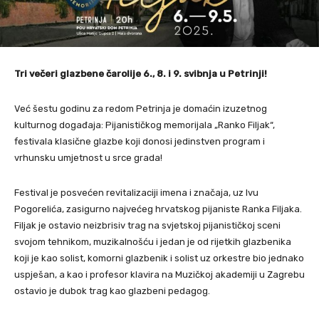
Tri večeri glazbene čarolije 6., 8. i 9. svibnja u Petrinji!
Već šestu godinu za redom Petrinja je domaćin izuzetnog
kulturnog događaja: Pijanističkog memorijala „Ranko Filjak“,
festivala klasične glazbe koji donosi jedinstven program i
vrhunsku umjetnost u srce grada!
Festival je posvećen revitalizaciji imena i značaja, uz Ivu
Pogorelića, zasigurno najvećeg hrvatskog pijaniste Ranka Filjaka.
Filjak je ostavio neizbrisiv trag na svjetskoj pijanističkoj sceni
svojom tehnikom, muzikalnošću i jedan je od rijetkih glazbenika
koji je kao solist, komorni glazbenik i solist uz orkestre bio jednako
uspješan, a kao i profesor klavira na Muzičkoj akademiji u Zagrebu
ostavio je dubok trag kao glazbeni pedagog.