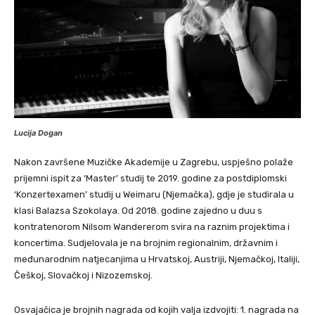
Lucija Dogan
Nakon završene Muzičke Akademije u Zagrebu, uspješno polaže
prijemni ispit za ‘Master’ studij te 2019. godine za postdiplomski
‘Konzertexamen’ studij u Weimaru (Njemačka), gdje je studirala u
klasi Balazsa Szokolaya. Od 2018. godine zajedno u duu s
kontratenorom Nilsom Wandererom svira na raznim projektima i
koncertima. Sudjelovala je na brojnim regionalnim, državnim i
međunarodnim natjecanjima u Hrvatskoj, Austriji, Njemačkoj, Italiji,
Češkoj, Slovačkoj i Nizozemskoj.
Osvajačica je brojnih nagrada od kojih valja izdvojiti: 1. nagrada na