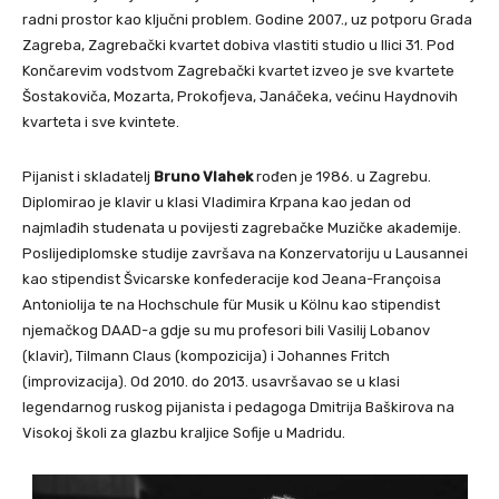
radni prostor kao ključni problem. Godine 2007., uz potporu Grada
Zagreba, Zagrebački kvartet dobiva vlastiti studio u Ilici 31. Pod
Končarevim vodstvom Zagrebački kvartet izveo je sve kvartete
Šostakoviča, Mozarta, Prokofjeva, Janáčeka, većinu Haydnovih
kvarteta i sve kvintete.
Pijanist i skladatelj
Bruno Vlahek
rođen je 1986. u Zagrebu.
Diplomirao je klavir u klasi Vladimira Krpana kao jedan od
najmlađih studenata u povijesti zagrebačke Muzičke akademije.
Poslijediplomske studije završava na Konzervatoriju u Lausannei
kao stipendist Švicarske konfederacije kod Jeana-Françoisa
Antoniolija te na Hochschule für Musik u Kölnu kao stipendist
njemačkog DAAD-a gdje su mu profesori bili Vasilij Lobanov
(klavir), Tilmann Claus (kompozicija) i Johannes Fritch
(improvizacija). Od 2010. do 2013. usavršavao se u klasi
legendarnog ruskog pijanista i pedagoga Dmitrija Baškirova na
Visokoj školi za glazbu kraljice Sofije u Madridu.