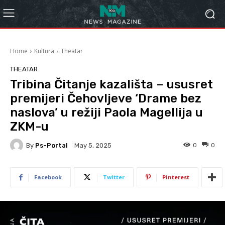
Home
Kultura
Theatar
THEATAR
Tribina Čitanje kazališta – ususret
premijeri Čehovljeve ‘Drame bez
naslova’ u režiji Paola Magellija u
ZKM-u
By
Ps-Portal
0
0
May 5, 2025
Facebook
Twitter
Pinterest