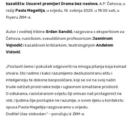
kazališta: Ususret premijeri Drama bez naslova
, A.P. Čehova, u
režiji
Paola Magellija
, u srijedu, 14. svibnja 2025. u 18:00 sati, u
foyeru ZKM-a.
Autor i voditelj tribine
Srđan Sandić
, razgovara s eksperticom za
Čehova, rusisticom, sveučilišnom profesoricom
Jasminom
Vojvodić
i kazališnom kritičarkom, teatrologinjom
Anđelom
Vidović
.
„Postavit ćemo i pokušati odgovoriti na mnoga pitanja koja komad
otvara: što radimo i kako razumijemo deziluzioniranu elitu i
inteligenciju te dokone besposličare, koji se svi na svoj način
trude održati privid neke bolje i uglavnom izmaštane prošlosti.
O odlukama, razočaranom svijetu čiji smisao naš protagonist ne
vidi, i ljudima čije postupke ne razumije, o ovom djelu u kontekstu
opusa Paola Magellija razgovaramo u srijedu.
Dođite! Ulaz slobodan.“ – poručuju iz ZKM-a.