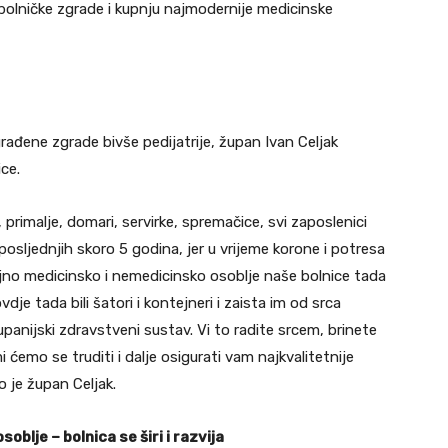
 bolničke zgrade i kupnju najmodernije medicinske
rađene zgrade bivše pedijatrije, župan Ivan Celjak
ce.
, primalje, domari, servirke, spremačice, svi zaposlenici
 posljednjih skoro 5 godina, jer u vrijeme korone i potresa
jajno medicinsko i nemedicinsko osoblje naše bolnice tada
dje tada bili šatori i kontejneri i zaista im od srca
panijski zdravstveni sustav. Vi to radite srcem, brinete
ćemo se truditi i dalje osigurati vam najkvalitetnije
o je župan Celjak.
oblje – bolnica se širi i razvija