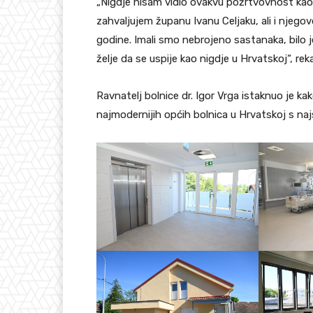
„Nigdje nisam vidio ovakvu požrtvovnost kao 
zahvaljujem županu Ivanu Celjaku, ali i njegov
godine. Imali smo nebrojeno sastanaka, bilo je 
želje da se uspije kao nigdje u Hrvatskoj“, reka
Ravnatelj bolnice dr. Igor Vrga istaknuo je ka
najmodernijih općih bolnica u Hrvatskoj s 