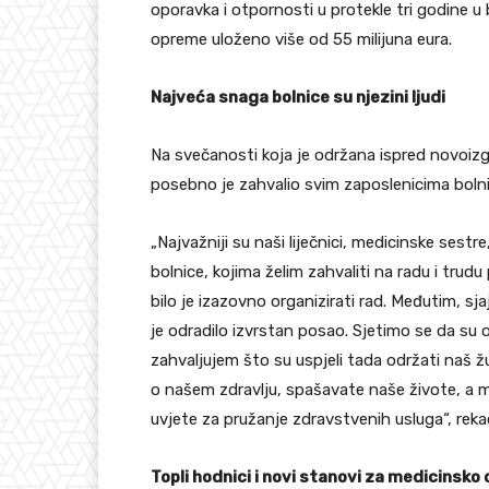
oporavka i otpornosti u protekle tri godine u
opreme uloženo više od 55 milijuna eura.
Najveća snaga bolnice su njezini ljudi
Na svečanosti koja je održana ispred novoizg
posebno je zahvalio svim zaposlenicima bolni
„Najvažniji su naši liječnici, medicinske sestre
bolnice, kojima želim zahvaliti na radu i trudu
bilo je izazovno organizirati rad. Međutim, s
je odradilo izvrstan posao. Sjetimo se da su ov
zahvaljujem što su uspjeli tada održati naš žu
o našem zdravlju, spašavate naše živote, a mi 
uvjete za pružanje zdravstvenih usluga“, reka
Topli hodnici i novi stanovi za medicinsko os