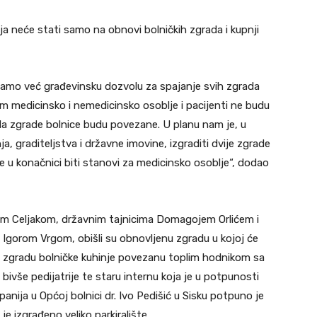
a neće stati samo na obnovi bolničkih zgrada i kupnji
Imamo već građevinsku dozvolu za spajanje svih zgrada
m medicinsko i nemedicinsko osoblje i pacijenti ne budu
da zgrade bolnice budu povezane. U planu nam je, u
, graditeljstva i državne imovine, izgraditi dvije zgrade
će u konačnici biti stanovi za medicinsko osoblje“, dodao
om Celjakom, državnim tajnicima Domagojem Orlićem i
Igorom Vrgom, obišli su obnovljenu zgradu u kojoj će
nu zgradu bolničke kuhinje povezanu toplim hodnikom sa
ivše pedijatrije te staru internu koja je u potpunosti
anija u Općoj bolnici dr. Ivo Pedišić u Sisku potpuno je
je izgrađeno veliko parkiralište.