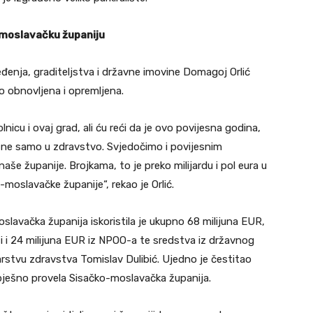
o-moslavačku županiju
đenja, graditeljstva i državne imovine Domagoj Orlić
to obnovljena i opremljena.
nicu i ovaj grad, ali ću reći da je ovo povijesna godina,
, ne samo u zdravstvo. Svjedočimo i povijesnim
naše županije. Brojkama, to je preko milijardu i pol eura u
o-moslavačke županije“, rekao je Orlić.
slavačka županija iskoristila je ukupno 68 milijuna EUR,
i i 24 milijuna EUR iz NPOO-a te sredstva iz državnog
tarstvu zdravstva Tomislav Dulibić. Ujedno je čestitao
pješno provela Sisačko-moslavačka županija.