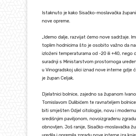
Istaknuto je kako Sisačko-moslavačka županij
nove opreme.
„Idemo dalje, razvijat ćemo nove sadržaje. 
toplim hodnicima što je osobito važno da na
izloženi temperaturama od -20 ili +40, nego 
suradnji s Ministarstvom prostornoga uređenja
u Vinogradskoj ulici iznad nove interne gdje 
je župan Celjak.
Djelatnici bolnice, zajedno sa županom Ivan
Tomislavom Dulibićem te ravnateljem bolnice 
biti smješten Odjel citologije, novu i moder
središnjim paviljonom, novoizgrađenu zgradu b
obnovljen. Još ranije, Sisačko-moslavačka žup
uredila i opremila zgradu nove interne iza koje 