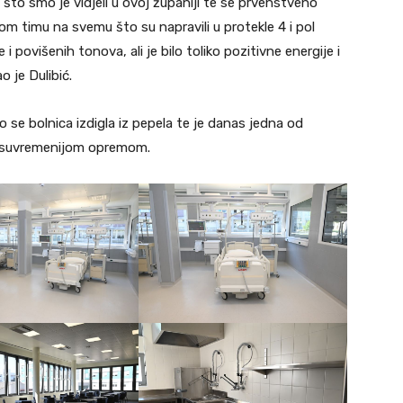
što smo je vidjeli u ovoj županiji te se prvenstveno
om timu na svemu što su napravili u protekle 4 i pol
i povišenih tonova, ali je bilo toliko pozitivne energije i
o je Dulibić.
ko se bolnica izdigla iz pepela te je danas jedna od
najsuvremenijom opremom.