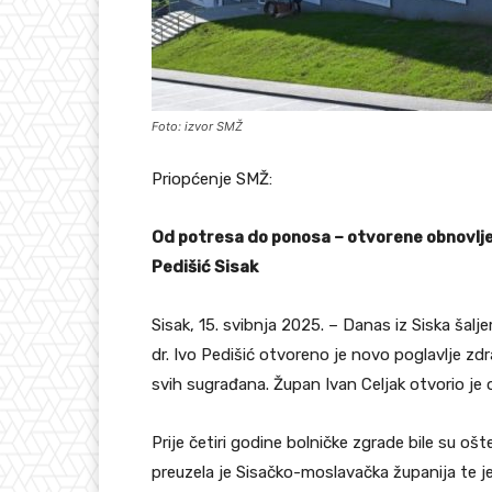
Foto: izvor SMŽ
Priopćenje SMŽ:
Od potresa do ponosa – otvorene obnovljen
Pedišić Sisak
Sisak, 15. svibnja 2025. – Danas iz Siska šal
dr. Ivo Pedišić otvoreno je novo poglavlje zdra
svih sugrađana. Župan Ivan Celjak otvorio je
Prije četiri godine bolničke zgrade bile su o
preuzela je Sisačko-moslavačka županija te j