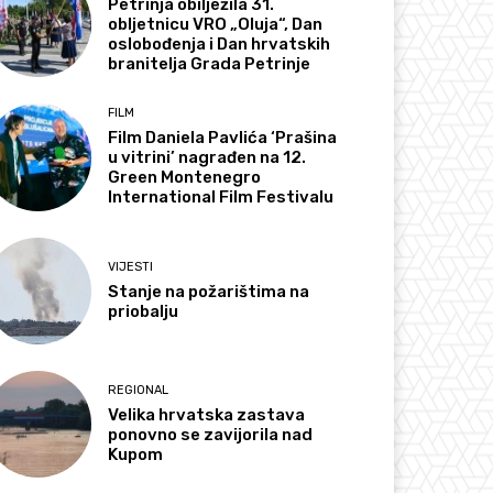
Petrinja obilježila 31.
obljetnicu VRO „Oluja“, Dan
oslobođenja i Dan hrvatskih
branitelja Grada Petrinje
FILM
Film Daniela Pavlića ‘Prašina
u vitrini’ nagrađen na 12.
Green Montenegro
International Film Festivalu
VIJESTI
Stanje na požarištima na
priobalju
REGIONAL
Velika hrvatska zastava
ponovno se zavijorila nad
Kupom