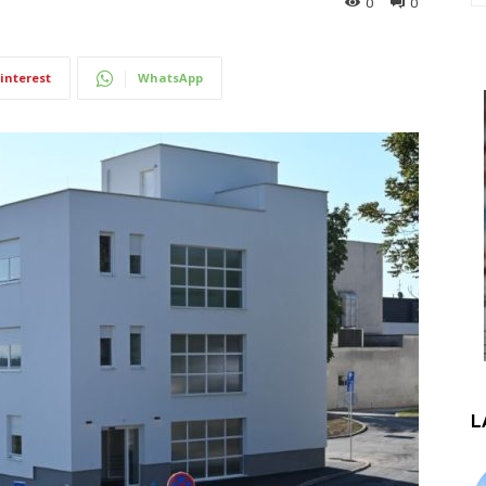
0
0
interest
WhatsApp
L