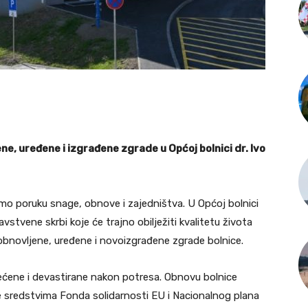
e, uređene i izgrađene zgrade u Općoj bolnici dr. Ivo
jemo poruku snage, obnove i zajedništva. U Općoj bolnici
vstvene skrbi koje će trajno obilježiti kvalitetu života
 obnovljene, uređene i novoizgrađene zgrade bolnice.
štećene i devastirane nakon potresa. Obnovu bolnice
e sredstvima Fonda solidarnosti EU i Nacionalnog plana