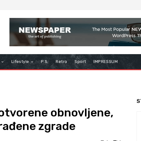
Lifestyle
P.S.
Retro
Sport
IMPRESSUM
S
 otvorene obnovljene,
građene zgrade