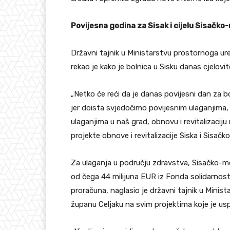
Povijesna godina za Sisak i cijelu Sisačk
Državni tajnik u Ministarstvu prostornoga ure
rekao je kako je bolnica u Sisku danas cjelovi
„Netko će reći da je danas povijesni dan za bol
jer doista svjedočimo povijesnim ulaganjima
ulaganjima u naš grad, obnovu i revitalizaciju 
projekte obnove i revitalizacije Siska i Sisačk
Za ulaganja u području zdravstva, Sisačko-mo
od čega 44 milijuna EUR iz Fonda solidarnost
proračuna, naglasio je državni tajnik u Minis
županu Celjaku na svim projektima koje je us