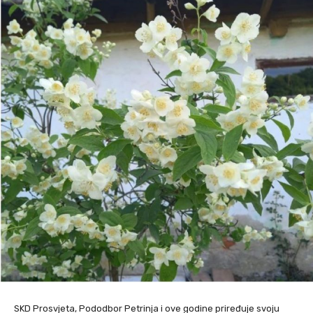
SKD Prosvjeta, Pododbor Petrinja i ove godine priređuje svoju