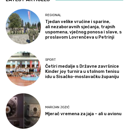
REGIONAL
Tjedan velike vrućine i sparine,
ali nezaboravnih sjećanja, trajnih
uspomena, vječnog ponosa i slave, s
proslavom Lovrenčeva u Petrinji
SPORT
Četiri medalje s Državne završnice
Kinder joy turnira u stolnom tenisu
idu u Sisačko-moslavačku županiju
MARIJAN JOZIĆ
Mjerač vremena za jaja – ali u avionu