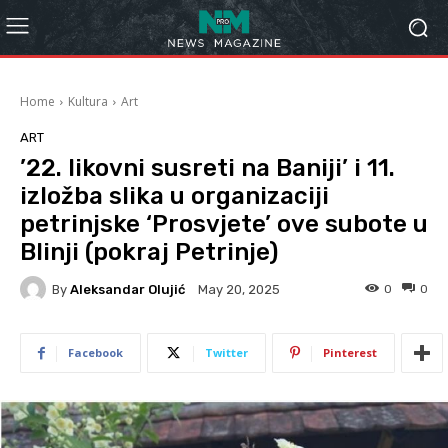
Home
Kultura
Art
ART
’22. likovni susreti na Baniji’ i 11.
izložba slika u organizaciji
petrinjske ‘Prosvjete’ ove subote u
Blinji (pokraj Petrinje)
By
Aleksandar Olujić
0
0
May 20, 2025
Facebook
Twitter
Pinterest