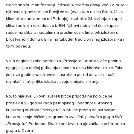
tradicionalnu manifestaciju
Likovni susreti na Baniji
. Već 22. puta u
njihovoj organizaciji na Baniji će se (ovaj puta u selu Blinja, 12-ak
kilometara udaljenom od Petrinje) u subotu, 24. svibnja, okupiti
slikari od kojih neki dolaze iz BiH. Njihovi radovi bit će, skupa s
radovima slikara nastalim na prošlim susretima, biti izloženi u
Društvenom domu u Blinji na također tradicionalnoj izložbi slika i
to 11. po redu.
Valja naglasiti kako petrinjska „Prosvjeta“ unatrag više godina
njeguje lijep običaj poticanja djece da uzmu kistove u ruke. Tako
će i ove godine na Likovnim susretima pored odraslih i naši
najmlađi imati priliku iskušati svoje umijeće slikanja.
No, to nije sve. Likovni susreti bit će prigoda na kojoj će se
proslaviti 25 godina rada petrinjskog Pododbora Srpskog
kulturnog društva “Prosvjeta”, a istu će prema najavi svojim
kulturno-umjetničkim programom uveličati pjevačka grupa SKD
„Prosvjete“, Pododbor Sisak kao i Izvorna pjevačka i recitatorska
grupa iz Dvora.