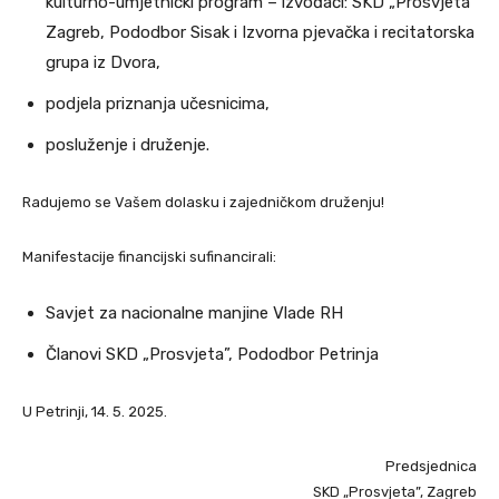
kulturno-umjetnički program – izvođači: SKD „Prosvjeta“
Zagreb, Pododbor Sisak i Izvorna pjevačka i recitatorska
grupa iz Dvora,
podjela priznanja učesnicima,
posluženje i druženje.
Radujemo se Vašem dolasku i zajedničkom druženju!
Manifestacije financijski sufinancirali:
Savjet za nacionalne manjine Vlade RH
Članovi SKD „Prosvjeta”, Pododbor Petrinja
U Petrinji, 14. 5. 2025.
Predsjednica
SKD „Prosvjeta”, Zagreb