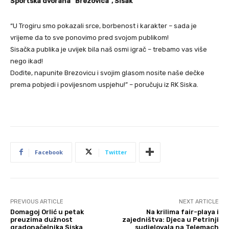
Sportska dvorana “Brezovica”, Sisak
“U Trogiru smo pokazali srce, borbenost i karakter – sada je
vrijeme da to sve ponovimo pred svojom publikom!
Sisačka publika je uvijek bila naš osmi igrač – trebamo vas više
nego ikad!
Dođite, napunite Brezovicu i svojim glasom nosite naše dečke
prema pobjedi i povijesnom uspjehu!” – poručuju iz RK Siska.
Facebook
Twitter
PREVIOUS ARTICLE
NEXT ARTICLE
Domagoj Orlić u petak
Na krilima fair-playa i
preuzima dužnost
zajedništva: Djeca u Petrinji
gradonačelnika Siska
sudjelovala na Telemach