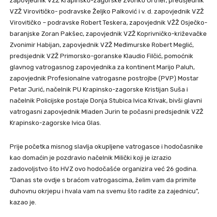
zapovjednik VZŽ Krapinsko-zagorske Zvonko Ortner, predsjednik
VZŽ Virovitičko- podravske Željko Palković i v. d. zapovjednik VZŽ
Virovitičko – podravske Robert Teskera, zapovjednik VŽŽ Osječko-
baranjske Zoran Pakšec, zapovjednik VZŽ Koprivničko-križevačke
Zvonimir Habijan, zapovjednik VZŽ Međimurske Robert Meglić,
predsjednik VZŽ Primorsko-goranske Klaudio Filčić, pomoćnik
glavnog vatrogasnog zapovjednika za kontinent Marijo Paluh,
zapovjednik Profesionalne vatrogasne postrojbe (PVP) Mostar
Petar Jurić, načelnik PU Krapinsko-zagorske Kristijan Suša i
načelnik Policijske postaje Donja Stubica Ivica Krivak, bivši glavni
vatrogasni zapovjednik Mladen Jurin te počasni predsjednik VZŽ
Krapinsko-zagorske Ivica Glas.
Prije početka misnog slavlja okupljene vatrogasce i hodočasnike
kao domaćin je pozdravio načelnik Milički koji je izrazio
zadovoljstvo što HVZ ovo hodočašće organizira već 26 godina.
“Danas ste ovdje s braćom vatrogascima, želim vam da primite
duhovnu okrjepu i hvala vam na svemu što radite za zajednicu”,
kazao je.