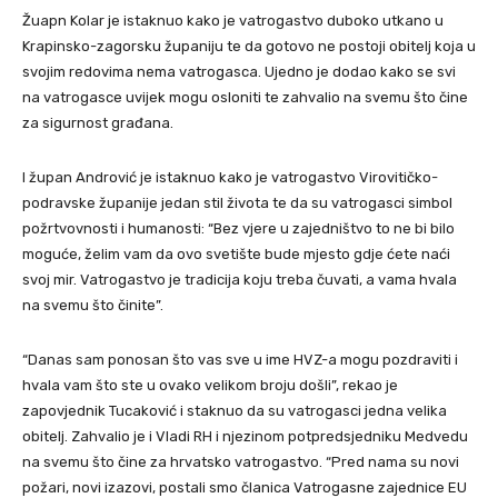
Žuapn Kolar je istaknuo kako je vatrogastvo duboko utkano u
Krapinsko-zagorsku županiju te da gotovo ne postoji obitelj koja u
svojim redovima nema vatrogasca. Ujedno je dodao kako se svi
na vatrogasce uvijek mogu osloniti te zahvalio na svemu što čine
za sigurnost građana.
I župan Andrović je istaknuo kako je vatrogastvo Virovitičko-
podravske županije jedan stil života te da su vatrogasci simbol
požrtvovnosti i humanosti: “Bez vjere u zajedništvo to ne bi bilo
moguće, želim vam da ovo svetište bude mjesto gdje ćete naći
svoj mir. Vatrogastvo je tradicija koju treba čuvati, a vama hvala
na svemu što činite”.
“Danas sam ponosan što vas sve u ime HVZ-a mogu pozdraviti i
hvala vam što ste u ovako velikom broju došli”, rekao je
zapovjednik Tucaković i staknuo da su vatrogasci jedna velika
obitelj. Zahvalio je i Vladi RH i njezinom potpredsjedniku Medvedu
na svemu što čine za hrvatsko vatrogastvo. “Pred nama su novi
požari, novi izazovi, postali smo članica Vatrogasne zajednice EU