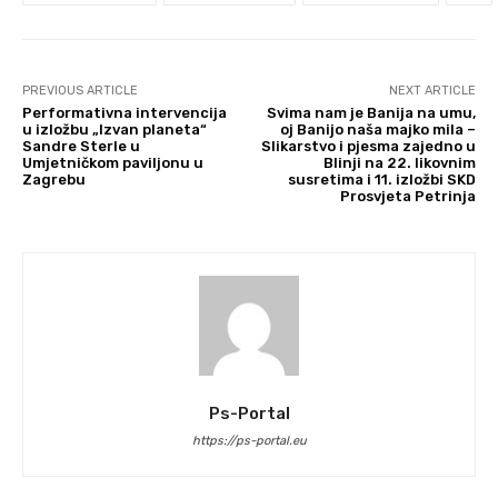
PREVIOUS ARTICLE
NEXT ARTICLE
Performativna intervencija
Svima nam je Banija na umu,
u izložbu „Izvan planeta“
oj Banijo naša majko mila –
Sandre Sterle u
Slikarstvo i pjesma zajedno u
Umjetničkom paviljonu u
Blinji na 22. likovnim
Zagrebu
susretima i 11. izložbi SKD
Prosvjeta Petrinja
Ps-Portal
https://ps-portal.eu