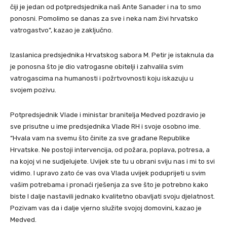
čiji je jedan od potpredsjednika naš Ante Sanader i na to smo
ponosni. Pomolimo se danas za sve i neka nam živi hrvatsko
vatrogastvo”, kazao je zaključno.
Izaslanica predsjednika Hrvatskog sabora M. Petir je istaknula da
je ponosna što je dio vatrogasne obitelji i zahvalila svim
vatrogascima na humanosti i požrtvovnosti koju iskazuju u
svojem pozivu.
Potpredsjednik Vlade i ministar branitelja Medved pozdravio je
sve prisutne u ime predsjednika Vlade RH i svoje osobno ime.
“Hvala vam na svemu što činite za sve građane Republike
Hrvatske. Ne postoji intervencija, od požara, poplava, potresa, a
na kojoj vi ne sudjelujete. Uvijek ste tu u obrani sviju nas i mi to svi
vidimo. I upravo zato će vas ova Vlada uvijek poduprijeti u svim
vašim potrebama i pronaći rješenja za sve što je potrebno kako
biste I dalje nastavili jednako kvalitetno obavljati svoju djelatnost.
Pozivam vas da i dalje vjerno služite svojoj domovini, kazao je
Medved.