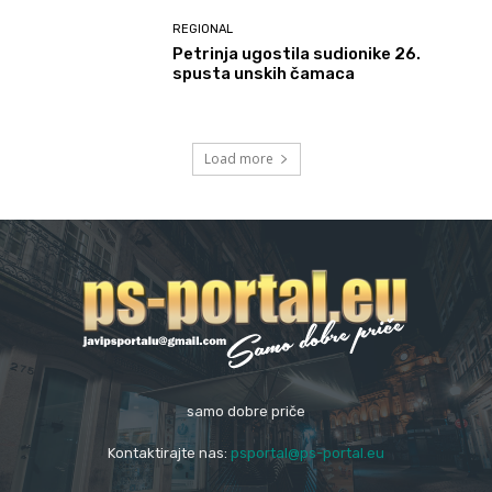
REGIONAL
Petrinja ugostila sudionike 26.
spusta unskih čamaca
Load more
samo dobre priče
Kontaktirajte nas:
psportal@ps-portal.eu