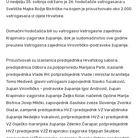
U nedjelju 25. svibnja održano je 26. hodočašće vatrogasaca u
Svetište Majke Božje Bistričke na kojem je prisustvovalo oko 2.000
vatrogasaca iz cijele Hrvatske.
Domaćini hodočašća bili su vatrogasci Vatrogasne zajednice
Krapinsko-zagorske županije, dok je sudomaćinstvo ove godine
preuzela Vatrogasna zajednica Virovotičko-podravske županije.
Prisustvovali su izaslanica predsjednika Hrvatskog sabora,
predsjednica Odbora za poljoprivredu Marijana Petir, izaslanik
predsjednika Vlade RH, potpredsjednik Vlade i ministar branitelja
Tomo Medved, glavni vatrogasni zapovjednik Slavko Tucaković,
župan Virovitičko – podravske županije Igor Andrović, župan
Krapinsko-zagorske županije Željko Kolar, načelnik Općine Marija
Bistrica Josip Milički, zapovjednik Gasilske zveze Slovenije Zvonko
Glažar, zamjenik predsjednika HVZ i predsjednik VZ Varaždinske
županije Nedeljko Vukalović, potpredsjednik HVZ-a i predsjednik
VZ Osječko-baranjske županije Zdenko Čarapar, potpredsjednik
HVZ i predsjednik VZŽ Krapinsko-zagorske Stjepan Skuliber,