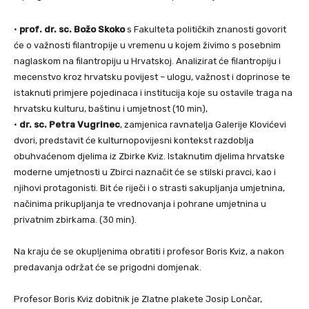
·
prof. dr. sc. Božo Skoko
s Fakulteta političkih znanosti govorit
će o važnosti filantropije u vremenu u kojem živimo s posebnim
naglaskom na filantropiju u Hrvatskoj. Analizirat će filantropiju i
mecenstvo kroz hrvatsku povijest – ulogu, važnost i doprinose te
istaknuti primjere pojedinaca i institucija koje su ostavile traga na
hrvatsku kulturu, baštinu i umjetnost (10 min),
·
dr. sc. Petra Vugrinec
, zamjenica ravnatelja Galerije Klovićevi
dvori, predstavit će kulturnopovijesni kontekst razdoblja
obuhvaćenom djelima iz Zbirke Kviz. Istaknutim djelima hrvatske
moderne umjetnosti u Zbirci naznačit će se stilski pravci, kao i
njihovi protagonisti. Bit će riječi i o strasti sakupljanja umjetnina,
načinima prikupljanja te vrednovanja i pohrane umjetnina u
privatnim zbirkama. (30 min).
Na kraju će se okupljenima obratiti i profesor Boris Kviz, a nakon
predavanja održat će se prigodni domjenak.
Profesor Boris Kviz dobitnik je Zlatne plakete Josip Lončar,