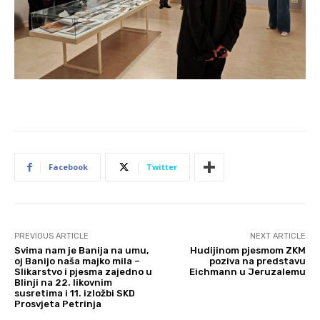
Facebook
Twitter
PREVIOUS ARTICLE
NEXT ARTICLE
Svima nam je Banija na umu,
Hudijinom pjesmom ZKM
oj Banijo naša majko mila –
poziva na predstavu
Slikarstvo i pjesma zajedno u
Eichmann u Jeruzalemu
Blinji na 22. likovnim
susretima i 11. izložbi SKD
Prosvjeta Petrinja