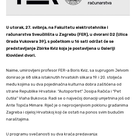
U utorak, 27. svibnja, na Fakultetu elektrotehnike i
računarstva Sveučilišta u Zagrebu (FER), u dvorani D2 (Ulica
Grada Vukovara 39), s početkom u 16 sati održat će se
predstavljanje Zbirke Kviz koja je postavljena u Galeriji
Klovićevi dvori.
Naime, umirovljeni profesor FER-a Boris Kviz, sa suprugom Jelvom
donirao je 68 slika istaknutih hrvatskih slikara 19. i 20. stoljeća
među kojima su dva pojedinačna kulturna dobra zaštićena od
strane Republike Hrvatske: “Autoportret” Josipa Račića i “Pet
ćutila” Vlaha Bukovca. Radi se o najvećoj donaciji umjetnina još od
Ante Topića Mimare. Riječ je o neprocjenjivom poklonu građanima
Zagreba i cijeloj Hrvatskoj koji će ostati na ponos svim budućim
naraštajima.
U programu svečanosti su dva kraća predavanja: