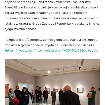
najveće nagrade koju Fakultet elektrotehnike i računarstva
Sveučilišta u Zagrebu dodjeljuje, naslov koji su dobivali profesori
koji su svojim predanim radom zadužili Fakultet. Potezom
doniranja vrijednih umjetnina profesor Kviz upisuje se i u posebno
istaknute građane Grada Zagreba i Republike Hrvatske te smo na
njega iznimno ponosni.
Razgovor s profesorom Kvizom pogledajte i u najnovijem izdanju
Podkista Najveća donacija umjetnina – Boris Kviz | podkist #42
<
https:=”” youtu.be=”” nsivmoc5wsw?si=”
VX3Y3Xq888coWdpt
“>.