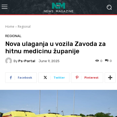
Home
Regional
REGIONAL
Nova ulaganja u vozila Zavoda za
hitnu medicinu županije
By
Ps-Portal
0
0
June 9, 2025
Facebook
Twitter
Pinterest