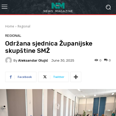
Home
Regional
REGIONAL
Održana sjednica Županijske
skupštine SMŽ
By
Aleksandar Olujić
0
0
June 30, 2025
Facebook
Twitter