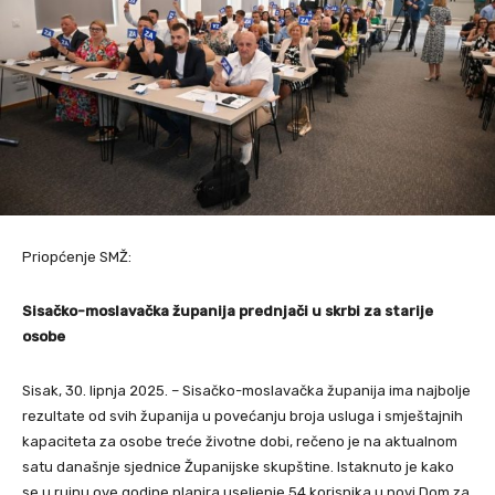
Priopćenje SMŽ:
Sisačko-moslavačka županija prednjači u skrbi za starije
osobe
Sisak, 30. lipnja 2025. – Sisačko-moslavačka županija ima najbolje
rezultate od svih županija u povećanju broja usluga i smještajnih
kapaciteta za osobe treće životne dobi, rečeno je na aktualnom
satu današnje sjednice Županijske skupštine. Istaknuto je kako
se u rujnu ove godine planira useljenje 54 korisnika u novi Dom za