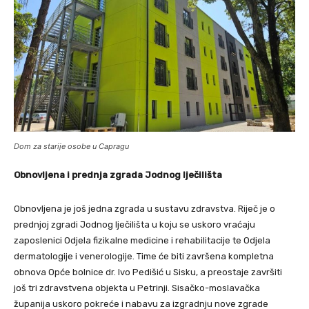
Dom za starije osobe u Capragu
Obnovljena i prednja zgrada Jodnog lječilišta
Obnovljena je još jedna zgrada u sustavu zdravstva. Riječ je o
prednjoj zgradi Jodnog lječilišta u koju se uskoro vraćaju
zaposlenici Odjela fizikalne medicine i rehabilitacije te Odjela
dermatologije i venerologije. Time će biti završena kompletna
obnova Opće bolnice dr. Ivo Pedišić u Sisku, a preostaje završiti
još tri zdravstvena objekta u Petrinji. Sisačko-moslavačka
županija uskoro pokreće i nabavu za izgradnju nove zgrade