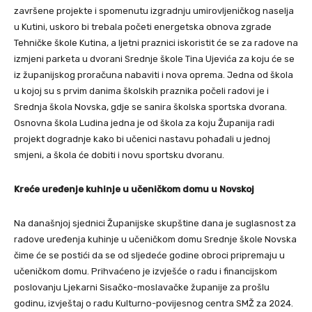
završene projekte i spomenutu izgradnju umirovljeničkog naselja
u Kutini, uskoro bi trebala početi energetska obnova zgrade
Tehničke škole Kutina, a ljetni praznici iskoristit će se za radove na
izmjeni parketa u dvorani Srednje škole Tina Ujevića za koju će se
iz županijskog proračuna nabaviti i nova oprema. Jedna od škola
u kojoj su s prvim danima školskih praznika počeli radovi je i
Srednja škola Novska, gdje se sanira školska sportska dvorana.
Osnovna škola Ludina jedna je od škola za koju Županija radi
projekt dogradnje kako bi učenici nastavu pohađali u jednoj
smjeni, a škola će dobiti i novu sportsku dvoranu.
Kreće uređenje kuhinje u učeničkom domu u Novskoj
Na današnjoj sjednici Županijske skupštine dana je suglasnost za
radove uređenja kuhinje u učeničkom domu Srednje škole Novska
čime će se postići da se od sljedeće godine obroci pripremaju u
učeničkom domu. Prihvaćeno je izvješće o radu i financijskom
poslovanju Ljekarni Sisačko-moslavačke županije za prošlu
godinu, izvještaj o radu Kulturno-povijesnog centra SMŽ za 2024.