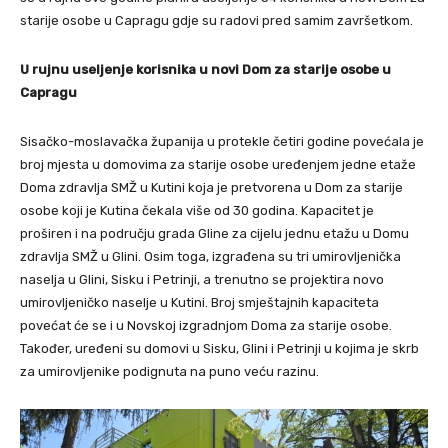
starije osobe u Capragu gdje su radovi pred samim završetkom.
U rujnu useljenje korisnika u novi Dom za starije osobe u
Capragu
Sisačko-moslavačka županija u protekle četiri godine povećala je
broj mjesta u domovima za starije osobe uređenjem jedne etaže
Doma zdravlja SMŽ u Kutini koja je pretvorena u Dom za starije
osobe koji je Kutina čekala više od 30 godina. Kapacitet je
proširen i na području grada Gline za cijelu jednu etažu u Domu
zdravlja SMŽ u Glini. Osim toga, izgrađena su tri umirovljenička
naselja u Glini, Sisku i Petrinji, a trenutno se projektira novo
umirovljeničko naselje u Kutini. Broj smještajnih kapaciteta
povećat će se i u Novskoj izgradnjom Doma za starije osobe.
Također, uređeni su domovi u Sisku, Glini i Petrinji u kojima je skrb
za umirovljenike podignuta na puno veću razinu.