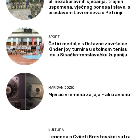
ali nezaboravnih sjećanja, trajnih
uspomena, vječnog ponosa i slave, s
proslavom Lovrenčeva u Petrinji
SPORT
Četiri medalje s Državne završnice
Kinder joy turnira u stolnom tenisu
idu u Sisačko-moslavačku županiju
MARIJAN JOZIĆ
Mjerač vremena za jaja – ali u avionu
KULTURA
Legenda o Cvijeti Brestovskoj sutra