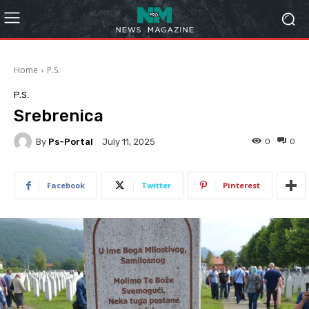
Home
P.S.
P.S.
Srebrenica
By
Ps-Portal
0
0
July 11, 2025
Facebook
Twitter
Pinterest