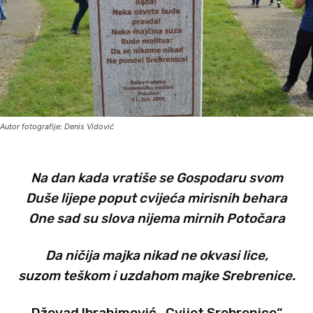
Autor fotografije: Denis Vidović
Na dan kada vratiše se Gospodaru svom
Duše lijepe poput cvijeća mirisnih behara
One sad su slova nijema mirnih Potočara
Da ničija majka nikad ne okvasi lice,
suzom teškom i uzdahom majke Srebrenice.
Dževad Ibrahimović „Cvijet Srebrenice“