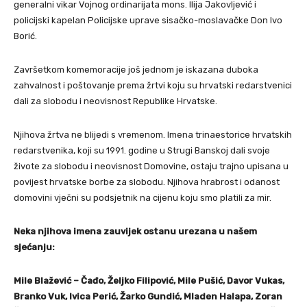
generalni vikar Vojnog ordinarijata mons. Ilija Jakovljević i
policijski kapelan Policijske uprave sisačko-moslavačke Don Ivo
Borić.
Završetkom komemoracije još jednom je iskazana duboka
zahvalnost i poštovanje prema žrtvi koju su hrvatski redarstvenici
dali za slobodu i neovisnost Republike Hrvatske.
Njihova žrtva ne blijedi s vremenom. Imena trinaestorice hrvatskih
redarstvenika, koji su 1991. godine u Strugi Banskoj dali svoje
živote za slobodu i neovisnost Domovine, ostaju trajno upisana u
povijest hrvatske borbe za slobodu. Njihova hrabrost i odanost
domovini vječni su podsjetnik na cijenu koju smo platili za mir.
Neka njihova imena zauvijek ostanu urezana u našem
sjećanju:
Mile Blažević – Čađo, Željko Filipović, Mile Pušić, Davor Vukas,
Branko Vuk, Ivica Perić, Žarko Gundić, Mladen Halapa, Zoran