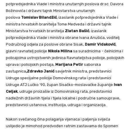
potpredsjednika Vlade i ministra unutarnjih poslova dr.sc. Davora
Božinovića i državni tajnik Ministarstva unutarnjih
poslova
Tomislav Bilandžić
, izaslanik potpredsjednika Vlade i
ministra hrvatskih branitelja Tome Medveda i državni tajnik
Ministarstva hrvatskih branitelja
Zlatan Bašić
, izaslanik
potpredsjednika Vlade i ministra obrane Ivana Anušića, voditelj
Područnog odjela za poslove obrane Sisak,
Damir Vidaković
,
glavni ravnatelj policije
Nikola Milina
sa suradnicima – čelnicima i
policajcima ustrojstvenih jedinica Ravnateljstva policije, policijskih
uprava i policijskih postaja,
Marijana Petir
saborska
zastupnica
,
Zdravko Janić
savjetnik ministra, predstavnici
Udruge specijalne policije Domovinskog rata i predstavnici
Udruge ATJ Lučko ’90, župan Sisačko-moslavačke županije
Ivan
Celjak
, udruge proizašle iz Domovinskog rata, predstavnici
nadležnih državnih tijela i tijela lokalne i područne samouprave,
predstavnici ustanova, institucija, udruga i organizacija.
Nakon svečanog čina polaganja vijenaca i paljenja svijeća
uslijedio je mimohod predvođen ratnim zastavama do Spomen