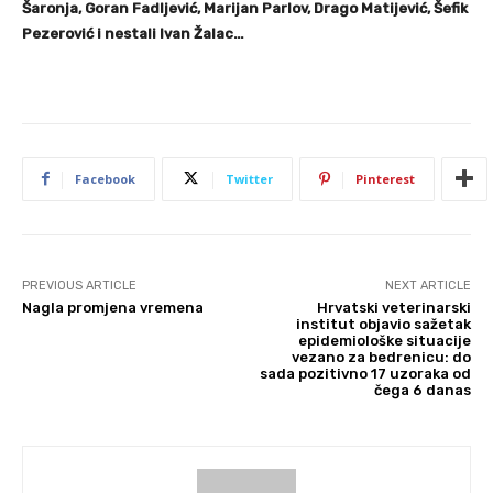
Šaronja, Goran Fadljević, Marijan Parlov, Drago Matijević, Šefik
Pezerović i nestali Ivan Žalac…
Facebook
Twitter
Pinterest
PREVIOUS ARTICLE
NEXT ARTICLE
Nagla promjena vremena
Hrvatski veterinarski
institut objavio sažetak
epidemiološke situacije
vezano za bedrenicu: do
sada pozitivno 17 uzoraka od
čega 6 danas