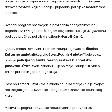
obilježja gdje je započeo središnji dio svečanosti donošenjem
državne zastave koju su donijeli pripadnici policijske motorizirane
jedinice.
Svečani program nastavljen je povijesnim podsjetnikom na
događaje iz 1991. godine, čitanjem povjesnice, koju je uz glazbenu
podlogu pročitao policijski službenik
Đuro Bićanić
.
Ljubav prema Domovini i rodnom Pounju opjevale su
članice
Kulturno umjetničkog društva „Pounjski pleter“
koje su uz
pratnju
policijskog tamburaškog sastava PU brodsko-
posavske „Štit“
izvele skladbu „Lijepo moje Pounje“ uz video
prikaz prirodnih ljepota toga kraja.
Posebnu emociju izazvala je mlada pounjka Marija koja je svojom
recitacijom ganula uzvanike i drage nam stanovnike pounjskog
kraja.
Molitvu za poginule hrvatske redarstvenike predvodili su