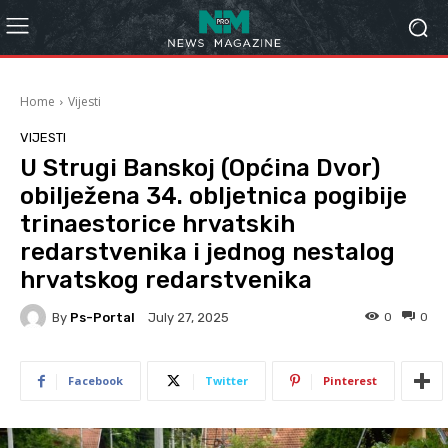
Home
Vijesti
VIJESTI
U Strugi Banskoj (Općina Dvor)
obilježena 34. obljetnica pogibije
trinaestorice hrvatskih
redarstvenika i jednog nestalog
hrvatskog redarstvenika
By
Ps-Portal
0
0
July 27, 2025
Facebook
Twitter
Pinterest