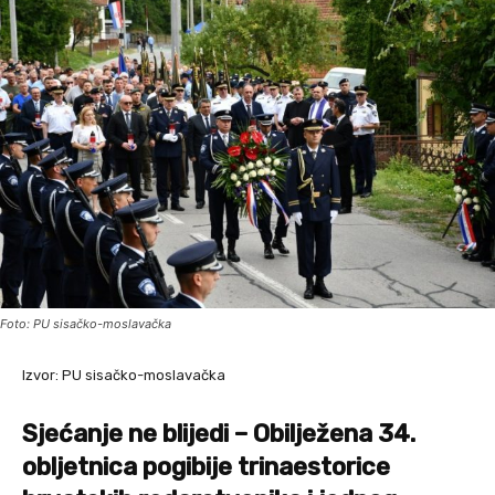
Foto: PU sisačko-moslavačka
Izvor: PU sisačko-moslavačka
Sjećanje ne blijedi – Obilježena 34.
obljetnica pogibije trinaestorice