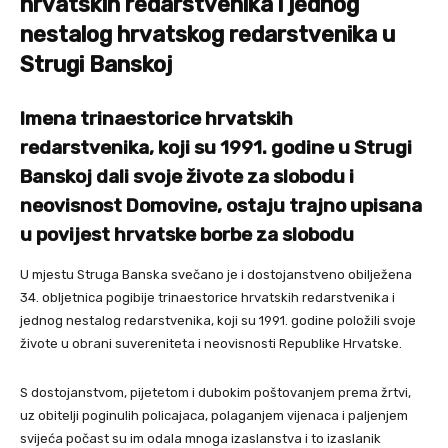
hrvatskih redarstvenika i jednog
nestalog hrvatskog redarstvenika u
Strugi Banskoj
Imena trinaestorice hrvatskih
redarstvenika, koji su 1991. godine u Strugi
Banskoj dali svoje živote za slobodu i
neovisnost Domovine, ostaju trajno upisana
u povijest hrvatske borbe za slobodu
U mjestu Struga Banska svečano je i dostojanstveno obilježena
34. obljetnica pogibije trinaestorice hrvatskih redarstvenika i
jednog nestalog redarstvenika, koji su 1991. godine položili svoje
živote u obrani suvereniteta i neovisnosti Republike Hrvatske.
S dostojanstvom, pijetetom i dubokim poštovanjem prema žrtvi,
uz obitelji poginulih policajaca, polaganjem vijenaca i paljenjem
svijeća počast su im odala mnoga izaslanstva i to izaslanik