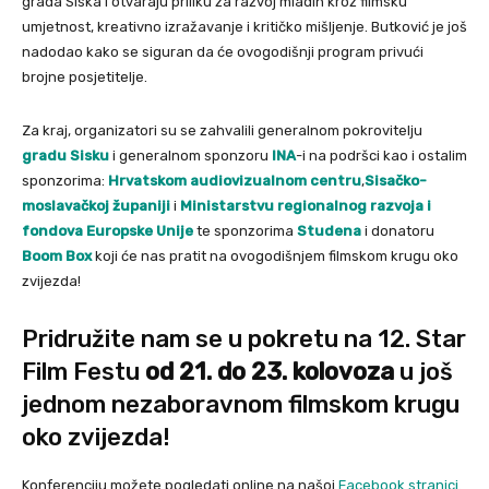
grada Siska i otvaraju priliku za razvoj mladih kroz filmsku
umjetnost, kreativno izražavanje i kritičko mišljenje. Butković je još
nadodao kako se siguran da će ovogodišnji program privući
brojne posjetitelje.
Za kraj, organizatori su se zahvalili generalnom pokrovitelju
gradu Sisku
i generalnom sponzoru
INA
-i na podršci kao i ostalim
sponzorima:
Hrvatskom audiovizualnom centru
,
Sisačko-
moslavačkoj županiji
i
Ministarstvu regionalnog razvoja i
fondova Europske Unije
te sponzorima
Studena
i donatoru
Boom Box
koji će nas pratit na ovogodišnjem filmskom krugu oko
zvijezda!
Pridružite nam se u pokretu na 12. Star
Film Festu
od 21. do 23. kolovoza
u još
jednom nezaboravnom filmskom krugu
oko zvijezda!
Konferenciju možete pogledati online na našoj
Facebook stranici
.