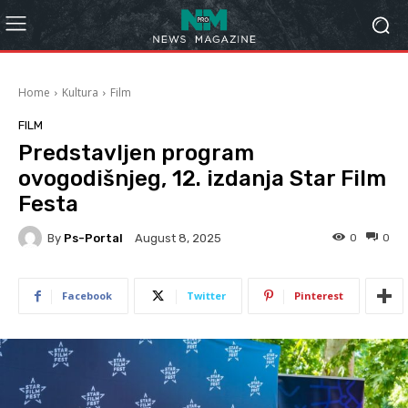
Home
Kultura
Film
FILM
Predstavljen program
ovogodišnjeg, 12. izdanja Star Film
Festa
By
Ps-Portal
0
0
August 8, 2025
Facebook
Twitter
Pinterest