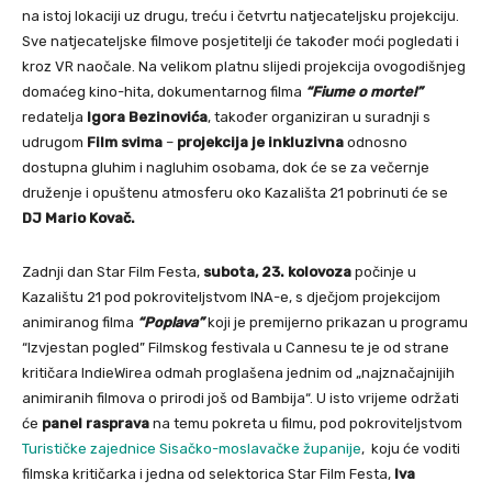
na istoj lokaciji uz drugu, treću i četvrtu natjecateljsku projekciju.
Sve natjecateljske filmove posjetitelji će također moći pogledati i
kroz VR naočale. Na velikom platnu slijedi projekcija ovogodišnjeg
domaćeg kino-hita, dokumentarnog filma
“Fiume o morte!”
redatelja
Igora Bezinovića
, također organiziran u suradnji s
udrugom
Film svima
–
projekcija je inkluzivna
odnosno
dostupna gluhim i nagluhim osobama, dok će se za večernje
druženje i opuštenu atmosferu oko Kazališta 21 pobrinuti će se
DJ Mario Kovač.
Zadnji dan Star Film Festa,
subota, 23. kolovoza
počinje u
Kazalištu 21 pod pokroviteljstvom INA-e, s dječjom projekcijom
animiranog filma
“Poplava”
koji je premijerno prikazan u programu
“Izvjestan pogled” Filmskog festivala u Cannesu te je od strane
kritičara IndieWirea odmah proglašena jednim od „najznačajnijih
animiranih filmova o prirodi još od Bambija“. U isto vrijeme održati
će
panel rasprava
na temu pokreta u filmu, pod pokroviteljstvom
Turističke zajednice Sisačko-moslavačke županije
, koju će voditi
filmska kritičarka i jedna od selektorica Star Film Festa,
Iva