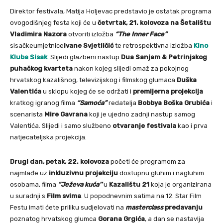
Direktor festivala, Matija Holjevac predstavio je ostatak programa
ovogodišnjeg festa koji će u
četvrtak, 21. kolovoza na Šetalištu
Vladimira Nazora
otvoriti izložba
“The Inner Face”
sisačkeumjetnice
Ivane Svjetličić
te retrospektivna izložba
Kino
Kluba Sisak
. Slijedi glazbeni nastup
Dua Sanjam & Petrinjskog
puhačkog kvarteta
nakon kojeg slijedi omaž za pokojnog
hrvatskog kazališnog, televizijskog i filmskog glumaca
Duška
Valentića
u sklopu kojeg će se održati i
premijerna projekcija
kratkog igranog filma
“Samoća”
redatelja
Bobbya Boška Grubića
i
scenarista
Mire Gavrana
koji je ujedno zadnji nastup samog
Valentića. Slijedi i samo službeno
otvaranje festivala
kao i prva
natjecateljska projekcija.
Drugi dan, petak, 22. kolovoza
početi će programom za
najmlađe uz
inkluzivnu projekciju
dostupnu gluhim i nagluhim
osobama, filma
“Ježeva kuća’’
u
Kazalištu 21
koja je organizirana
u suradnji s
Film svima
. U popodnevnim satima na 12. Star Film
Festu imati ćete priliku sudjelovati na
masterclass
predavanju
poznatog hrvatskog glumca
Gorana Grgića
, a dan se nastavlja