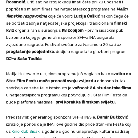
Rosandić
. U 15 sati na istoj lokaciji imati ćete priliku upoznati i
popričati s mladim filmašima natjecateljskog programa na
Malim
filmskim razgovorima
koje će voditi
Lucija Češkić
nakon čega će
se održati zadnja natjecateljska projekcija i tradicionalni
filmski
kviz
organiziran u suradnjs s
Kvizopijom
– prvim sisačkim pub
kvizom za kojeg je generalni sponzor SFF-a INA osigurala
zvjezdane nagrade. Festival svečano zatvaramo u 20 sati uz
proglašenje pobjednika
, dodjelu nagradu te glazbeni program
DJ-a Saše Tadića
.
Matija Holjevac je u cijelom programu još naglasio kako
svatko na
Star Film Festu može pronaći svoju zvijezdu
odnosno kutak
sadržaja za sebe te je istaknuto je
važnost 24 studentska filma
u natjecateljskom programu koji potvrđuju cilj Star Film Festa da
bude platforma mladima i
prvi korak ka filmskom svijetu.
Predstavnik generalnog sponzora SFF-a INA-e,
Damir Butković
izrazio je ponos da je INA i ove godine dio priče Star Film Festa koji
uz
Kino Klub Sisak
iz godine u godinu unapređuju kulturni sadržaj