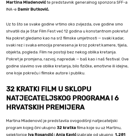
Martina Mladenović
te predstavnik generalnog sponzora SFF-a
INA-e
Damir Butković.
Uz to što se svake godine vrtimo oko zvijezda, ove godine smo
shvatili da je Star Film Fest već 12 godina u konstantnom pokretu!
Na pokret gledamo kao na srž filmske umjetnosti — svaki kadar,
svaki rez i svaka emocija prenesena je kroz pokret kamere, tijela,
objekta, pogleda. Film ne postoji bez nekog oblika kretanja.
Pokret je promjena, razvoj, napredak — baš kao i naš festival. Ove
godine slavimo sve oblike kretanja, bilo fizičke, emotivne ili idejne,
one koje pokreću i filmske autore i publiku.
32 KRATKI FILM U SKLOPU
NATJECATELJSKOG PROGRAMA I 6
HRVATSKIH PREMIJERA
Martina Mladenović je predstavila ovogodišnji natjecateljski
program kojeg čini ukupno
32 kratka
filma koje su uz Martinu,
selektorice
Iva Rosandić
i
Anja Kavić
izabrale od ukupno
1.281