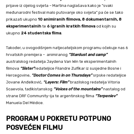
prijave iz cijelog svijeta – Martina naglašava kako je “svaki
međunarodni festival malo putovanje oko svijeta” pa će se tako
prikazati ukupno
10 animiranih filmova, 8 dokumentarnih, 8
eksperimentalnih
te
6 igranih kratkih filmova
od kojih su
ukupno
24 studentska filma
.
Također, u ovogodišnjem natjecateljskom programu očekuje nas 6
hrvatskih premijera – animiranog
“Stardust and camp”
australskog redatelja Jaydena Van Win te eksperimentalnih
filmova
“Sister”
redateljice Filandre Zulfikar iz susjedne Bosne i
Hercegovine,
“Doctor Comes in on Thursdays”
srpske redateljice
Jovane Anđelković,
“Layers: Film”
brazilskog redatelja Vitoria
Scaevola, tađikistanskog
“Voices of the mountains”
nastalog od
strane DRF Community-ija te argentinskog filma
“Terpeniev”
Manuela Del Médice.
PROGRAM U POKRETU POTPUNO
POSVEĆEN FILMU