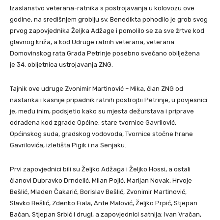
Izaslanstvo veterana-ratnika s postrojavanja u kolovozu ove
godine, na središnjem groblju sv. Benedikta pohodilo je grob svog
prvog zapovjednika Željka Adžage i pomolilo se za sve žrtve kod
glavnog križa, a kod Udruge ratnih veterana, veterana
Domovinskog rata Grada Petrinje posebno svečano obilježena
je 34. obljetnica ustrojavanja ZNG.
Tajnik ove udruge Zvonimir Martinović – Mika, član ZNG od
nastanka i kasnije pripadnik ratnih postrojbi Petrinje, u povjesnici
je, među inim, podsjetio kako su mjesta dežurstava i priprave
odrađena kod zgrade Općine, stare tvornice Gavrilović,
Općinskog suda, gradskog vodovoda, Tvornice stočne hrane
Gavrilovića, izletišta Pigik i na Senjaku.
Prvi zapovjednici bili su Željko Adžaga i Željko Hossi, a ostali
članovi Dubravko Drndelić, Milan Pojić, Marijan Novak, Hrvoje
Bešlić, Mladen Čakarić, Borislav Bešlić, Zvonimir Martinović,
Slavko Bešlić, Zdenko Fiala, Ante Malović, Željko Prpić, Stjepan
Bačan, Stjepan Srbić i drugi, a zapovjednici satnija: Ivan Vračan,