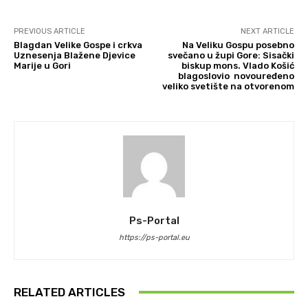
PREVIOUS ARTICLE
NEXT ARTICLE
Blagdan Velike Gospe i crkva
Na Veliku Gospu posebno
Uznesenja Blažene Djevice
svečano u župi Gore: Sisački
Marije u Gori
biskup mons. Vlado Košić
blagoslovio novouređeno
veliko svetište na otvorenom
Ps-Portal
https://ps-portal.eu
RELATED ARTICLES