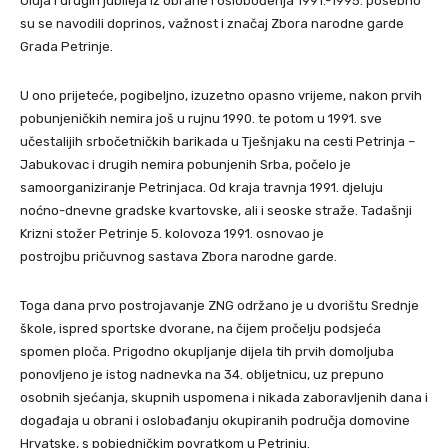
Oluja i drugih jubileja iz obrane i oslobođenja 1991.-1995. posebno
su se navodili doprinos, važnost i značaj Zbora narodne garde
Grada Petrinje.
U ono prijeteće, pogibeljno, izuzetno opasno vrijeme, nakon prvih
pobunjeničkih nemira još u rujnu 1990. te potom u 1991. sve
učestalijih srbočetničkih barikada u Tješnjaku na cesti Petrinja –
Jabukovac i drugih nemira pobunjenih Srba, počelo je
samoorganiziranje Petrinjaca. Od kraja travnja 1991. djeluju
noćno-dnevne gradske kvartovske, ali i seoske straže. Tadašnji
Krizni stožer Petrinje 5. kolovoza 1991. osnovao je
postrojbu pričuvnog sastava Zbora narodne garde.
Toga dana prvo postrojavanje ZNG održano je u dvorištu Srednje
škole, ispred sportske dvorane, na čijem pročelju podsjeća
spomen ploča. Prigodno okupljanje dijela tih prvih domoljuba
ponovljeno je istog nadnevka na 34. obljetnicu, uz prepuno
osobnih sjećanja, skupnih uspomena i nikada zaboravljenih dana i
događaja u obrani i oslobađanju okupiranih područja domovine
Hrvatske, s pobjedničkim povratkom u Petrinju.