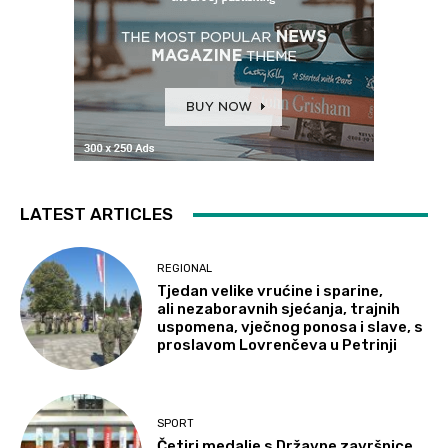
LATEST ARTICLES
REGIONAL
Tjedan velike vrućine i sparine,
ali nezaboravnih sjećanja, trajnih
uspomena, vječnog ponosa i slave, s
proslavom Lovrenčeva u Petrinji
SPORT
Četiri medalje s Državne završnice