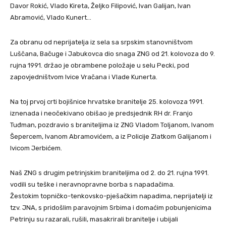
Davor Rokić, Vlado Kireta, Željko Filipović, Ivan Galijan, Ivan
Abramović, Vlado Kunert…
Za obranu od neprijatelja iz sela sa srpskim stanovništvom
Luščana, Bačuge i Jabukovca dio snaga ZNG od 21. kolovoza do 9.
rujna 1991. držao je obrambene položaje u selu Pecki, pod
zapovjedništvom Ivice Vračana i Vlade Kunerta.
Na toj prvoj crti bojišnice hrvatske branitelje 25. kolovoza 1991.
iznenada i neočekivano obišao je predsjednik RH dr. Franjo
Tuđman, pozdravio s braniteljima iz ZNG Vladom Toljanom, Ivanom
Šepercem, Ivanom Abramovićem, a iz Policije Zlatkom Galijanom i
Ivicom Jerbićem.
Naš ZNG s drugim petrinjskim braniteljima od 2. do 21. rujna 1991.
vodili su teške i neravnopravne borba s napadačima.
Žestokim topničko-tenkovsko-pješačkim napadima, neprijatelji iz
tzv. JNA, s pridošlim paravojnim Srbima i domaćim pobunjenicima
Petrinju su razarali, rušili, masakrirali branitelje i ubijali