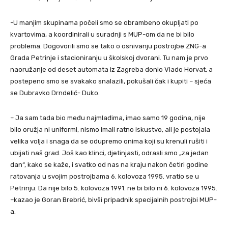
-U manjim skupinama počeli smo se obrambeno okupljati po
kvartovima, a koordinirali u suradnji s MUP-om da ne bi bilo
problema. Dogovorili smo se tako o osnivanju postrojbe ZNG-a
Grada Petrinje i stacioniranju u školskoj dvorani. Tu nam je prvo
naoružanje od deset automata iz Zagreba donio Vlado Horvat, a
postepeno smo se svakako snalazili, pokušali čak i kupiti – sjeća
se Dubravko Drndelić- Duko.
– Ja sam tada bio među najmlađima, imao samo 19 godina, nije
bilo oružja ni uniformi, nismo imali ratno iskustvo, ali je postojala
velika volja i snaga da se odupremo onima koji su krenuli rušiti i
ubijati naš grad. Još kao klinci, djetinjasti, odrasli smo „za jedan
dan“, kako se kaže, i svatko od nas na kraju nakon četiri godine
ratovanja u svojim postrojbama 6. kolovoza 1995. vratio se u
Petrinju. Da nije bilo 5. kolovoza 1991. ne bi bilo ni 6. kolovoza 1995.
–kazao je Goran Brebrić, bivši pripadnik specijalnih postrojbi MUP-
a.