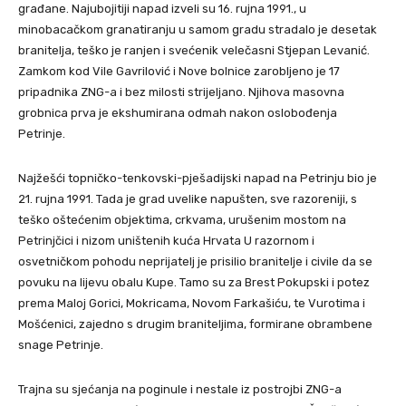
građane. Najubojitiji napad izveli su 16. rujna 1991., u
minobacačkom granatiranju u samom gradu stradalo je desetak
branitelja, teško je ranjen i svećenik velečasni Stjepan Levanić.
Zamkom kod Vile Gavrilović i Nove bolnice zarobljeno je 17
pripadnika ZNG-a i bez milosti strijeljano. Njihova masovna
grobnica prva je ekshumirana odmah nakon oslobođenja
Petrinje.
Najžešći topničko-tenkovski-pješadijski napad na Petrinju bio je
21. rujna 1991. Tada je grad uvelike napušten, sve razoreniji, s
teško oštećenim objektima, crkvama, urušenim mostom na
Petrinjčici i nizom uništenih kuća Hrvata U razornom i
osvetničkom pohodu neprijatelj je prisilio branitelje i civile da se
povuku na lijevu obalu Kupe. Tamo su za Brest Pokupski i potez
prema Maloj Gorici, Mokricama, Novom Farkašiću, te Vurotima i
Mošćenici, zajedno s drugim braniteljima, formirane obrambene
snage Petrinje.
Trajna su sjećanja na poginule i nestale iz postrojbi ZNG-a