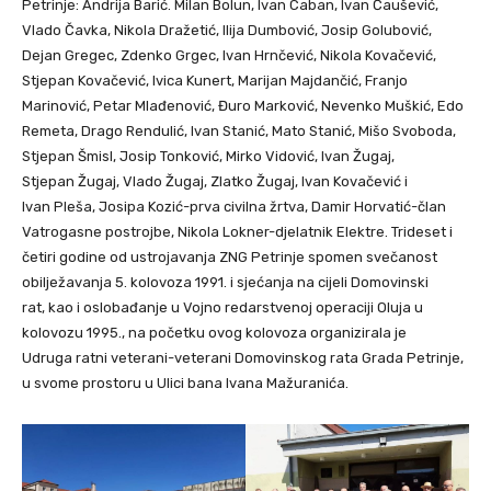
Petrinje: Andrija Barić. Milan Bolun, Ivan Caban, Ivan Čaušević,
Vlado Čavka, Nikola Dražetić, Ilija Dumbović, Josip Golubović,
Dejan Gregec, Zdenko Grgec, Ivan Hrnčević, Nikola Kovačević,
Stjepan Kovačević, Ivica Kunert, Marijan Majdančić, Franjo
Marinović, Petar Mlađenović, Đuro Marković, Nevenko Muškić, Edo
Remeta, Drago Rendulić, Ivan Stanić, Mato Stanić, Mišo Svoboda,
Stjepan Šmisl, Josip Tonković, Mirko Vidović, Ivan Žugaj,
Stjepan Žugaj, Vlado Žugaj, Zlatko Žugaj, Ivan Kovačević i
Ivan Pleša, Josipa Kozić-prva civilna žrtva, Damir Horvatić-član
Vatrogasne postrojbe, Nikola Lokner-djelatnik Elektre. Trideset i
četiri godine od ustrojavanja ZNG Petrinje spomen svečanost
obilježavanja 5. kolovoza 1991. i sjećanja na cijeli Domovinski
rat, kao i oslobađanje u Vojno redarstvenoj operaciji Oluja u
kolovozu 1995., na početku ovog kolovoza organizirala je
Udruga ratni veterani-veterani Domovinskog rata Grada Petrinje,
u svome prostoru u Ulici bana Ivana Mažuranića.