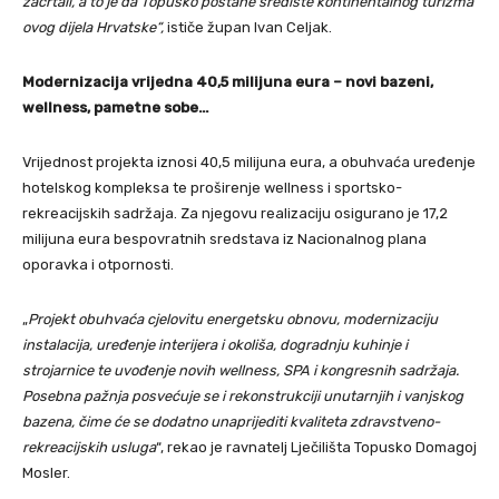
zacrtali, a to je da Topusko postane središte kontinentalnog turizma
ovog dijela Hrvatske“,
ističe župan Ivan Celjak.
Modernizacija vrijedna 40,5 milijuna eura – novi bazeni,
wellness, pametne sobe…
Vrijednost projekta iznosi 40,5 milijuna eura, a obuhvaća uređenje
hotelskog kompleksa te proširenje wellness i sportsko-
rekreacijskih sadržaja. Za njegovu realizaciju osigurano je 17,2
milijuna eura bespovratnih sredstava iz Nacionalnog plana
oporavka i otpornosti.
„
Projekt obuhvaća cjelovitu energetsku obnovu, modernizaciju
instalacija, uređenje interijera i okoliša, dogradnju kuhinje i
strojarnice te uvođenje novih wellness, SPA i kongresnih sadržaja.
Posebna pažnja posvećuje se i rekonstrukciji unutarnjih i vanjskog
bazena, čime će se dodatno unaprijediti kvaliteta zdravstveno-
rekreacijskih usluga
“, rekao je ravnatelj Lječilišta Topusko Domagoj
Mosler.