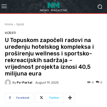
Home
Vijesti
VIJESTI
U Topuskom započeli radovi na
uređenju hotelskog kompleksa i
proširenju wellness i sportsko-
rekreacijskih sadržaja –
vrijednost projekta iznosi 40,5
milijuna eura
By
Ps-Portal
0
0
August 19, 2025
Facebook
Twitter