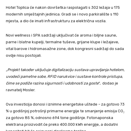
Hotel Toplica će nakon dovršetka raspolagati s 302 ležaja u 175
modernih smještajnih jedinica. Gradi se i novo parkiralište s 110
mjesta, a dio će imati infrastrukturu za električna vozila.
Novi wellness i SPA sadržaji uključivat će aroma i biljne saune,
parne i blatne kupelji, termalne tuševe, grijane klupe i ležajeve,
vital barove i hidromasažne zone, dok kongresni sadržaji do sada
ovdje nisu postojali.
„Projekt također uključuje digitalizaciju sustava upravljanja hotelom,
uvodeći pametne sobe, RFID narukvice i sustave kontrole pristupa,
čime se podiže razina sigurnosti i udobnosti za goste
“, dodao je
ravnatelj Mosler.
Ova investicija donosi i iznimne energetske uštede – za gotovo 73
% u godišnjoj potrošnji primarne energije te smanjenje emisija CO₂
za gotovo 85 %, odnosno 694 tone godišnje. Fotonaponska
elektrana proizvodit će preko 400.000 kWh energije, a dodatni