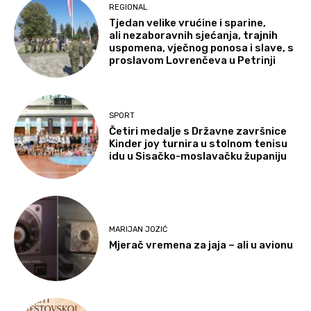
REGIONAL
Tjedan velike vrućine i sparine,
ali nezaboravnih sjećanja, trajnih
uspomena, vječnog ponosa i slave, s
proslavom Lovrenčeva u Petrinji
SPORT
Četiri medalje s Državne završnice
Kinder joy turnira u stolnom tenisu
idu u Sisačko-moslavačku županiju
MARIJAN JOZIĆ
Mjerač vremena za jaja – ali u avionu