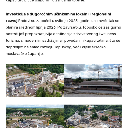
kapaciteti bit će osigurani dizalicama topline.
Investicija s dugoročnim učinkom na lokalni i regionalni
razvoj
Radovi su započeli u svibnju 2025. godine, a završetak se
planira sredinom lipnja 2026. Po završetku, Topusko će zasigurno
postati još prepoznatljivija destinacija zdravstvenog i wellness
turizma, s modernim sadržajima i povećanim kapacitetima, što će
doprinijeti ne samo razvoju Topuskog, već i cijele Sisačko-
moslavačke županije.