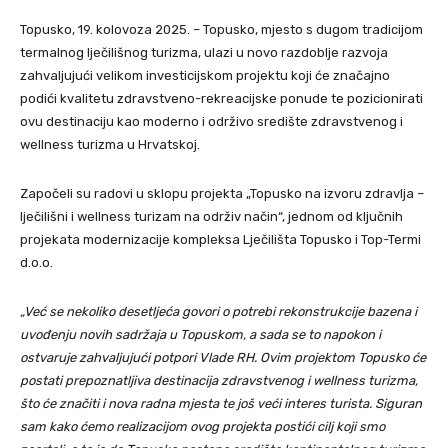
Topusko, 19. kolovoza 2025. – Topusko, mjesto s dugom tradicijom
termalnog lječilišnog turizma, ulazi u novo razdoblje razvoja
zahvaljujući velikom investicijskom projektu koji će značajno
podići kvalitetu zdravstveno-rekreacijske ponude te pozicionirati
ovu destinaciju kao moderno i održivo središte zdravstvenog i
wellness turizma u Hrvatskoj.
Započeli su radovi u sklopu projekta „Topusko na izvoru zdravlja –
lječilišni i wellness turizam na održiv način“, jednom od ključnih
projekata modernizacije kompleksa Lječilišta Topusko i Top-Termi
d.o.o.
„Već se nekoliko desetljeća govori o potrebi rekonstrukcije bazena i
uvođenju novih sadržaja u Topuskom, a sada se to napokon i
ostvaruje zahvaljujući potpori Vlade RH. Ovim projektom Topusko će
postati prepoznatljiva destinacija zdravstvenog i wellness turizma,
što će značiti i nova radna mjesta te još veći interes turista. Siguran
sam kako ćemo realizacijom ovog projekta postići cilj koji smo