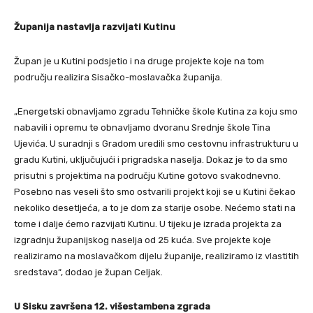
Županija nastavlja razvijati Kutinu
Župan je u Kutini podsjetio i na druge projekte koje na tom
području realizira Sisačko-moslavačka županija.
„Energetski obnavljamo zgradu Tehničke škole Kutina za koju smo
nabavili i opremu te obnavljamo dvoranu Srednje škole Tina
Ujevića. U suradnji s Gradom uredili smo cestovnu infrastrukturu u
gradu Kutini, uključujući i prigradska naselja. Dokaz je to da smo
prisutni s projektima na području Kutine gotovo svakodnevno.
Posebno nas veseli što smo ostvarili projekt koji se u Kutini čekao
nekoliko desetljeća, a to je dom za starije osobe. Nećemo stati na
tome i dalje ćemo razvijati Kutinu. U tijeku je izrada projekta za
izgradnju županijskog naselja od 25 kuća. Sve projekte koje
realiziramo na moslavačkom dijelu županije, realiziramo iz vlastitih
sredstava“, dodao je župan Celjak.
U Sisku završena 12. višestambena zgrada