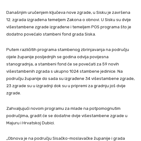
Današnjim uručenjem ključeva nove zgrade, u Sisku je završena
12. zgrada izgrađena temeljem Zakona o obnovi. U Sisku su dvije
višestambene zgrade izgrađene i temeljem POS programa što je
dodatno povećalo stambeni fond grada Siska.
Putem različitih programa stambenog zbrinjavanja na području
cijele županije posljednjih se godina odvija povijesna
stanogradnja, a stambeni fond će se povećati za 59 novih
višestambenih zgrada s ukupno 1024 stambene jedinice. Na
području županije do sada su izgrađene 34 višestambene zgrade,
23 zgrade su u izgradnji dok su u pripremi za gradnju još dvije
zgrade.
Zahvaljujući novom programu za mlade na potpomognutim
područjima, gradit će se dodatne dvije višestambene zgrade u
Majuru i Hrvatskoj Dubici.
„Obnova je na području Sisačko-moslavačke županije i grada