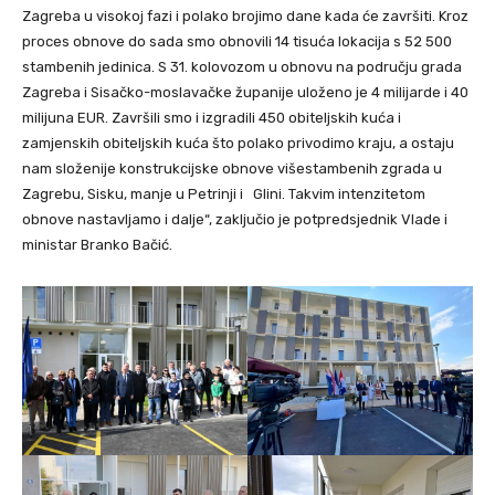
Zagreba u visokoj fazi i polako brojimo dane kada će završiti. Kroz
proces obnove do sada smo obnovili 14 tisuća lokacija s 52 500
stambenih jedinica. S 31. kolovozom u obnovu na području grada
Zagreba i Sisačko-moslavačke županije uloženo je 4 milijarde i 40
milijuna EUR. Završili smo i izgradili 450 obiteljskih kuća i
zamjenskih obiteljskih kuća što polako privodimo kraju, a ostaju
nam složenije konstrukcijske obnove višestambenih zgrada u
Zagrebu, Sisku, manje u Petrinji i Glini. Takvim intenzitetom
obnove nastavljamo i dalje“, zaključio je potpredsjednik Vlade i
ministar Branko Bačić.