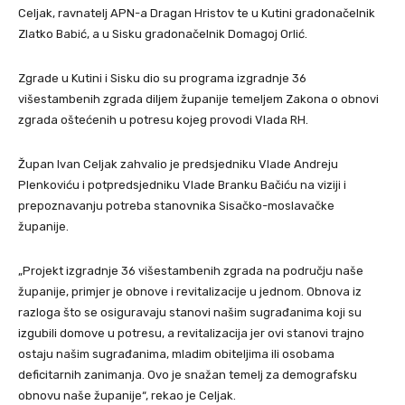
Celjak, ravnatelj APN-a Dragan Hristov te u Kutini gradonačelnik
Zlatko Babić, a u Sisku gradonačelnik Domagoj Orlić.
Zgrade u Kutini i Sisku dio su programa izgradnje 36
višestambenih zgrada diljem županije temeljem Zakona o obnovi
zgrada oštećenih u potresu kojeg provodi Vlada RH.
Župan Ivan Celjak zahvalio je predsjedniku Vlade Andreju
Plenkoviću i potpredsjedniku Vlade Branku Bačiću na viziji i
prepoznavanju potreba stanovnika Sisačko-moslavačke
županije.
„Projekt izgradnje 36 višestambenih zgrada na području naše
županije, primjer je obnove i revitalizacije u jednom. Obnova iz
razloga što se osiguravaju stanovi našim sugrađanima koji su
izgubili domove u potresu, a revitalizacija jer ovi stanovi trajno
ostaju našim sugrađanima, mladim obiteljima ili osobama
deficitarnih zanimanja. Ovo je snažan temelj za demografsku
obnovu naše županije“, rekao je Celjak.