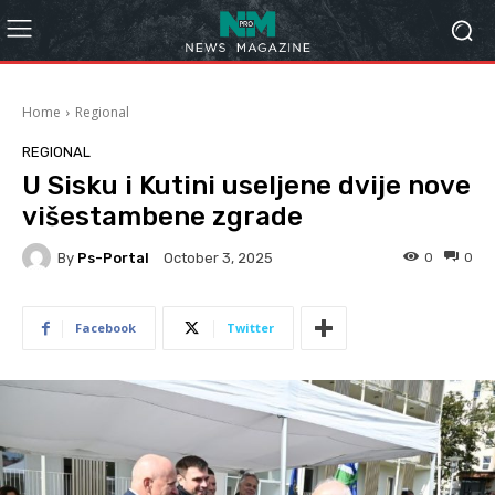
Home
Regional
REGIONAL
U Sisku i Kutini useljene dvije nove
višestambene zgrade
By
Ps-Portal
0
0
October 3, 2025
Facebook
Twitter