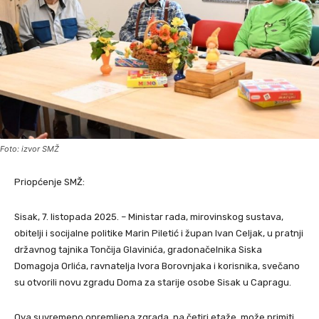
Foto: izvor SMŽ
Priopćenje SMŽ:
Sisak, 7. listopada 2025. – Ministar rada, mirovinskog sustava,
obitelji i socijalne politike Marin Piletić i župan Ivan Celjak, u pratnji
državnog tajnika Tončija Glavinića, gradonačelnika Siska
Domagoja Orlića, ravnatelja Ivora Borovnjaka i korisnika, svečano
su otvorili novu zgradu Doma za starije osobe Sisak u Capragu.
Ova suvremeno opremljena zgrada, na četiri etaže, može primiti