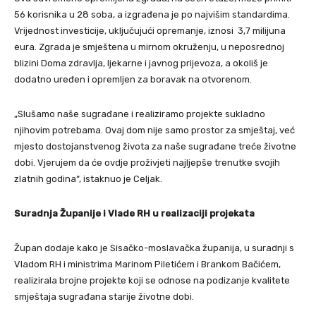
56 korisnika u 28 soba, a izgrađena je po najvišim standardima.
Vrijednost investicije, uključujući opremanje, iznosi 3,7 milijuna
eura. Zgrada je smještena u mirnom okruženju, u neposrednoj
blizini Doma zdravlja, ljekarne i javnog prijevoza, a okoliš je
dodatno uređen i opremljen za boravak na otvorenom.
„Slušamo naše sugrađane i realiziramo projekte sukladno
njihovim potrebama. Ovaj dom nije samo prostor za smještaj, već
mjesto dostojanstvenog života za naše sugrađane treće životne
dobi. Vjerujem da će ovdje proživjeti najljepše trenutke svojih
zlatnih godina“, istaknuo je Celjak.
Suradnja Županije i Vlade RH u realizaciji projekata
Župan dodaje kako je Sisačko-moslavačka županija, u suradnji s
Vladom RH i ministrima Marinom Piletićem i Brankom Bačićem,
realizirala brojne projekte koji se odnose na podizanje kvalitete
smještaja sugrađana starije životne dobi.