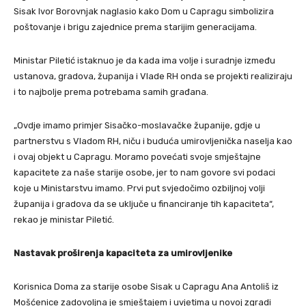
Sisak Ivor Borovnjak naglasio kako Dom u Capragu simbolizira
poštovanje i brigu zajednice prema starijim generacijama.
Ministar Piletić istaknuo je da kada ima volje i suradnje između
ustanova, gradova, županija i Vlade RH onda se projekti realiziraju
i to najbolje prema potrebama samih građana.
„Ovdje imamo primjer Sisačko-moslavačke županije, gdje u
partnerstvu s Vladom RH, niču i buduća umirovljenička naselja kao
i ovaj objekt u Capragu. Moramo povećati svoje smještajne
kapacitete za naše starije osobe, jer to nam govore svi podaci
koje u Ministarstvu imamo. Prvi put svjedočimo ozbiljnoj volji
županija i gradova da se uključe u financiranje tih kapaciteta“,
rekao je ministar Piletić.
Nastavak proširenja kapaciteta za umirovljenike
Korisnica Doma za starije osobe Sisak u Capragu Ana Antoliš iz
Mošćenice zadovoljna je smještajem i uvjetima u novoj zgradi