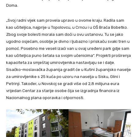
Doma.
„Svoj radni vijek sam provela upravo u ovome kraju. Radila sam
kao učiteljica, najprije u Topolovcu, u Crncu i u OŠ Braća Bobetko.
Zbog svoje bolesti morala sam doći u ovu ustanovu. Tu se jako
ugodno osjećam, osoblje je divno i ljubazno i priskaču svaki tren u
pomoć. Posebno me veseli izaći van u ovaj uređeni park gdje sam
kao učiteljica puno šetala sa svojim učenicima“. Projekti proširenja
kapaciteta za smještaj umirovljenika nastavljaju se i dalje.
Sisačko-moslavačka županija gradit će u Kutini županijsko naselje
za umirovljenike s 25 kuća po uzoru na naselja u Sisku, Glini i
Petrinji. Također, u Novskoj se gradi više od 2,8 milijuna eura
vrijedan Centar za starije osobe čija se izgradnja financira iz
Nacionalnog plana oporavka i otpornosti.