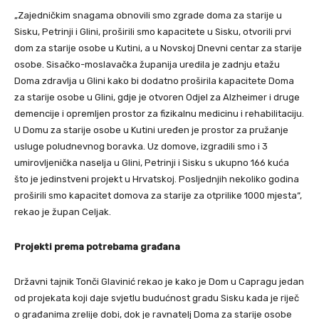
„Zajedničkim snagama obnovili smo zgrade doma za starije u
Sisku, Petrinji i Glini, proširili smo kapacitete u Sisku, otvorili prvi
dom za starije osobe u Kutini, a u Novskoj Dnevni centar za starije
osobe. Sisačko-moslavačka županija uredila je zadnju etažu
Doma zdravlja u Glini kako bi dodatno proširila kapacitete Doma
za starije osobe u Glini, gdje je otvoren Odjel za Alzheimer i druge
demencije i opremljen prostor za fizikalnu medicinu i rehabilitaciju.
U Domu za starije osobe u Kutini uređen je prostor za pružanje
usluge poludnevnog boravka. Uz domove, izgradili smo i 3
umirovljenička naselja u Glini, Petrinji i Sisku s ukupno 166 kuća
što je jedinstveni projekt u Hrvatskoj. Posljednjih nekoliko godina
proširili smo kapacitet domova za starije za otprilike 1000 mjesta“,
rekao je župan Celjak.
Projekti prema potrebama građana
Državni tajnik Tonči Glavinić rekao je kako je Dom u Capragu jedan
od projekata koji daje svjetlu budućnost gradu Sisku kada je riječ
o građanima zrelije dobi, dok je ravnatelj Doma za starije osobe