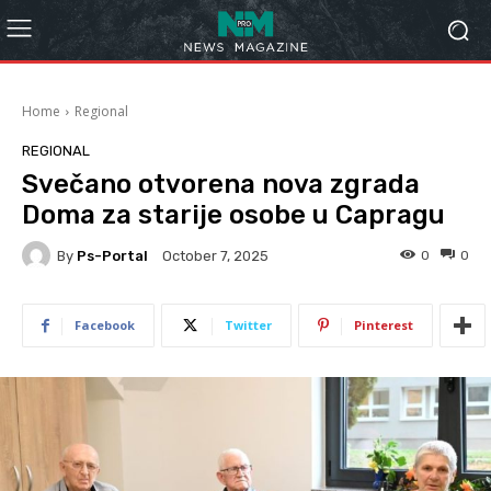
Home
Regional
REGIONAL
Svečano otvorena nova zgrada
Doma za starije osobe u Capragu
By
Ps-Portal
0
0
October 7, 2025
Facebook
Twitter
Pinterest