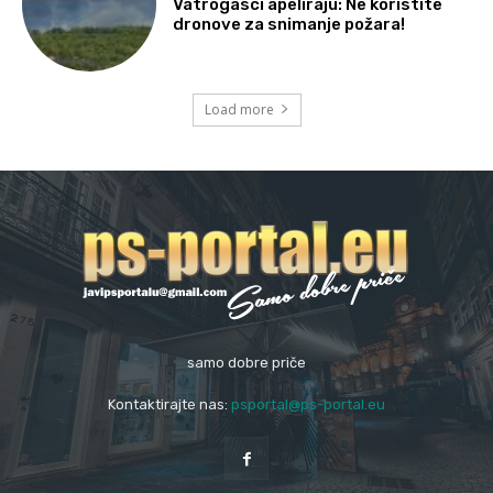
Vatrogasci apeliraju: Ne koristite
dronove za snimanje požara!
Load more
samo dobre priče
Kontaktirajte nas:
psportal@ps-portal.eu