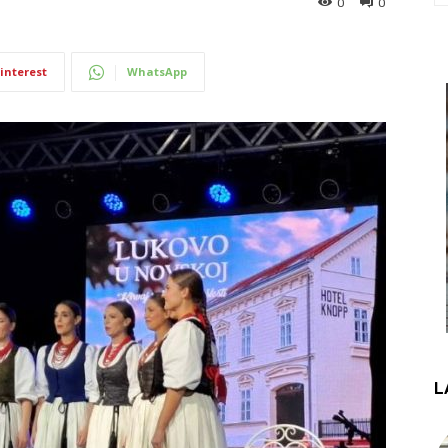
0
0
interest
WhatsApp
L