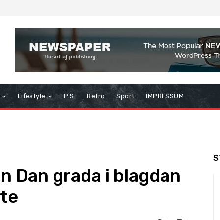
Lifestyle
P.S.
Retro
Sport
IMPRESSUM
S
en Dan grada i blagdan
ste