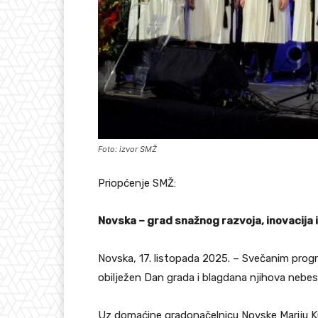
Foto: izvor SMŽ
Priopćenje SMŽ:
Novska – grad snažnog razvoja, inovacija i
Novska, 17. listopada 2025. – Svečanim prog
obilježen Dan grada i blagdana njihova nebes
Uz domaćine gradonačelnicu Novske Mariju Kuš