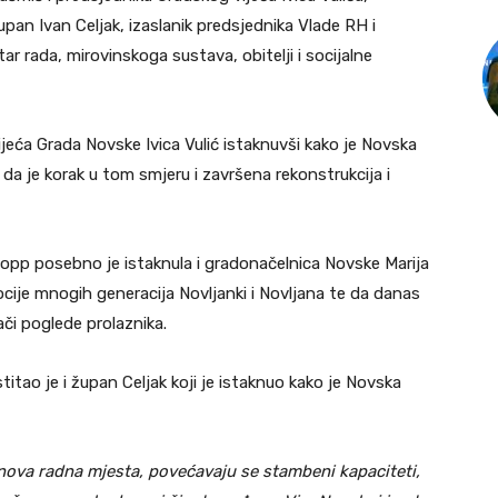
upan Ivan Celjak, izaslanik predsjednika Vlade RH i
ar rada, mirovinskoga sustava, obitelji i socijalne
jeća Grada Novske Ivica Vulić istaknuvši kako je Novska
 da je korak u tom smjeru i završena rekonstrukcija i
pp posebno je istaknula i gradonačelnica Novske Marija
ocije mnogih generacija Novljanki i Novljana te da danas
či poglede prolaznika.
tao je i župan Celjak koji je istaknuo kako je Novska
nova radna mjesta, povećavaju se stambeni kapaciteti,