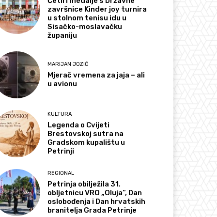
Četiri medalje s Državne
završnice Kinder joy turnira
u stolnom tenisu idu u
Sisačko-moslavačku
županiju
MARIJAN JOZIĆ
Mjerač vremena za jaja – ali
u avionu
KULTURA
Legenda o Cvijeti
Brestovskoj sutra na
Gradskom kupalištu u
Petrinji
REGIONAL
Petrinja obilježila 31.
obljetnicu VRO „Oluja“, Dan
oslobođenja i Dan hrvatskih
branitelja Grada Petrinje