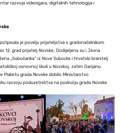
ntar razvoja videoigara, digitalnih tehnologija i
vske
otpisala je povelju prijateljstva s gradonačelnikom
12. grad prijatelj Novske, Dodijeljena su i Javna
 žena „Subočanka“ iz Nove Subocke i hrvatski branitelj
Katoličkoj osnovnoj školi u Novskoj, zatim Darijanu
 je Plaketu grada Novske dobilo Ministarstvo
šku razvoju poduzetništva na području grada Novske.