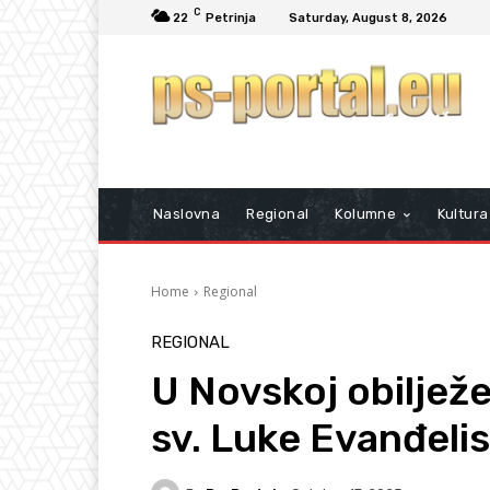
C
22
Petrinja
Saturday, August 8, 2026
Naslovna
Regional
Kolumne
Kultura
Home
Regional
REGIONAL
U Novskoj obiljež
sv. Luke Evanđeli