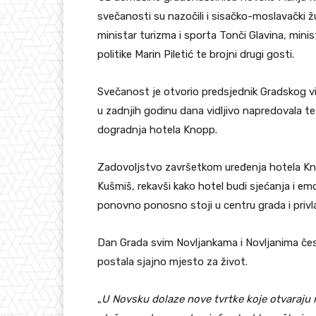
svečanosti su nazočili i sisačko-moslavački ž
ministar turizma i sporta Tonči Glavina, minist
politike Marin Piletić te brojni drugi gosti.
Svečanost je otvorio predsjednik Gradskog vi
u zadnjih godinu dana vidljivo napredovala te
dogradnja hotela Knopp.
Zadovoljstvo završetkom uređenja hotela Kno
Kušmiš, rekavši kako hotel budi sjećanja i em
ponovno ponosno stoji u centru grada i privla
Dan Grada svim Novljankama i Novljanima česti
postala sjajno mjesto za život.
„
U Novsku dolaze nove tvrtke koje otvaraju 