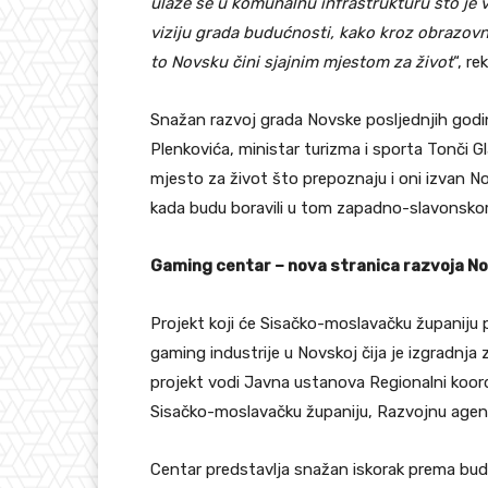
ulaže se u komunalnu infrastrukturu što je 
viziju grada budućnosti, kako kroz obrazov
to Novsku čini sjajnim mjestom za život
“, re
Snažan razvoj grada Novske posljednjih godin
Plenkovića, ministar turizma i sporta Tonči 
mjesto za život što prepoznaju i oni izvan No
kada budu boravili u tom zapadno-slavonsko
Gaming centar – nova stranica razvoja N
Projekt koji će Sisačko-moslavačku županiju 
gaming industrije u Novskoj čija je izgradnj
projekt vodi Javna ustanova Regionalni koor
Sisačko-moslavačku županiju, Razvojnu agen
Centar predstavlja snažan iskorak prema bud