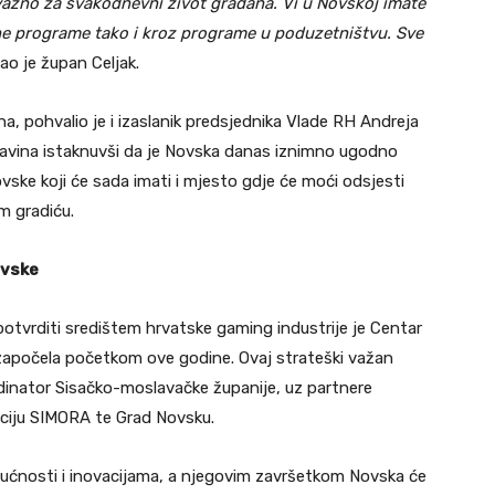
važno za svakodnevni život građana. Vi u Novskoj imate
ne programe tako i kroz programe u poduzetništvu. Sve
kao je župan Celjak.
a, pohvalio je i izaslanik predsjednika Vlade RH Andreja
Glavina istaknuvši da je Novska danas iznimno ugodno
vske koji će sada imati i mjesto gdje će moći odsjesti
m gradiću.
ovske
potvrditi središtem hrvatske gaming industrije je Centar
a započela početkom ove godine. Ovaj strateški važan
dinator Sisačko-moslavačke županije, uz partnere
ciju SIMORA te Grad Novsku.
ućnosti i inovacijama, a njegovim završetkom Novska će