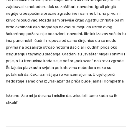
zajebavali u neboderu dok su zaštitari, navodno, igrali pingić
negdje u bespućima prazne zgradurine i sam ne bih, na prvu, ni
krivio ni osuđivao. Možda sam previše čitao Agathu Christie pa mi
brdo okolnosti oko događaja navodi sumnju da uzrok ovog
šokantnog požara nije bezazleni, navodni, tik-tok izazov već da tu
ima puno nekih čudnih repova od same činjenice da se među
prvima na požarište strčao notorni Bačić ali i čudnih priča oko
osiguranju i tajmnigu plaćanja. Građani su „svašta” vidjeli i snimili i
prije, a i u trenucima kada se je požar „pokazao” na krovu zgrade.
Šetajuća plavkasta svjetla po katovima nebodera neke su
potaknuli da, čak, razmišljaju i o vanzemaljcima. U cijeloj priči
nedostaje samo ona iz „Nakaza” da priča bude jasna i kompletna.
Iskreno, žao mi je derana i mislim da, „nisu bili tamo kada su ih
slikali!”