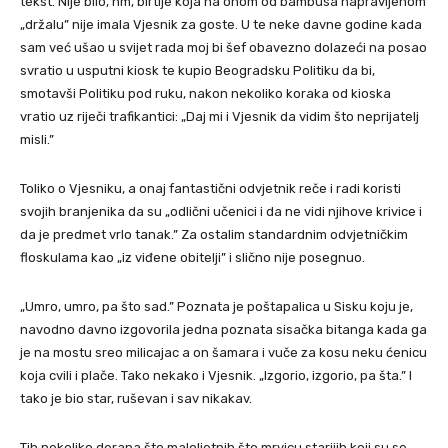
tekst. Nije bilo, hm, birtije koja na onom od bambusa napravljenom
„držalu” nije imala Vjesnik za goste. U te neke davne godine kada
sam već ušao u svijet rada moj bi šef obavezno dolazeći na posao
svratio u usputni kiosk te kupio Beogradsku Politiku da bi,
smotavši Politiku pod ruku, nakon nekoliko koraka od kioska
vratio uz riječi trafikantici: „Daj mi i Vjesnik da vidim što neprijatelj
misli.”
Toliko o Vjesniku, a onaj fantastični odvjetnik reče i radi koristi
svojih branjenika da su „odlični učenici i da ne vidi njihove krivice i
da je predmet vrlo tanak.” Za ostalim standardnim odvjetničkim
floskulama kao „iz viđene obitelji” i slično nije posegnuo.
„Umro, umro, pa što sad.” Poznata je poštapalica u Sisku koju je,
navodno davno izgovorila jedna poznata sisačka bitanga kada ga
je na mostu sreo milicajac a on šamara i vuče za kosu neku ćenicu
koja cvili i plače. Tako nekako i Vjesnik. „Izgorio, izgorio, pa šta.” I
tako je bio star, ruševan i sav nikakav.
Tih nekoliko derana što maloljetnih što mrvicu starijih koji su se