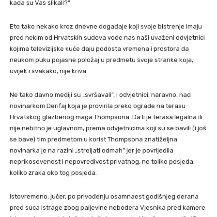
kada su Vas slikali?”
Eto tako nekako kroz dnevne događaje koji svoje bistrenje imaju
pred nekim od Hrvatskih sudova vode nas naši uvaženi odvjetnici
kojima televizijske kuće daju podosta vremena i prostora da
neukom puku pojasne položaj u predmetu svoje stranke koja,
uvijek i svakako, nije kriva.
Ne tako davno mediji su „svršavali”, i odvjetnici, naravno, nad
novinarkom Derifaj koja je provirila preko ograde na terasu
Hrvatskog glazbenog maga Thompsona. Da li je terasa legalna ili
nije nebitno je uglavnom, prema odvjetnicima koji su se bavili (i još
se bave) tim predmetom u korist Thompsona znatiželjna
novinarka je na razini „streljati odmah” jer je povrijedila
neprikosovenost i nepovredivost privatnog, ne toliko posjeda,
koliko zraka oko tog posjeda.
Istovremeno, jučer, po privođenju osamnaest godišnjeg derana
pred suca istrage zbog paljevine nebodera Vjesnika pred kamere