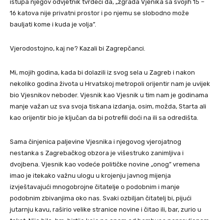
istupa njegov odvjetnik tvrdeći da, „zgrada Vjenika sa svojih 15 –
16 katova nije privatni prostor i po njemu se slobodno može
bauljati kome i kuda je volja”.
Vjerodostojno, kaj ne? Kazali bi Zagrepčanci.
Mi, mojih godina, kada bi dolazili iz svog sela u Zagreb i nakon
nekoliko godina života u Hrvatskoj metropoli orijentir nam je uvijek
bio Vjesnikov neboder. Vjesnik kao Vjesnik u tim nam je godinama
manje važan uz sva svoja tiskana izdanja, osim, možda, Starta ali
kao orijentir bio je ključan da bi potrefili doći na ili sa odredišta.
Sama činjenica paljevine Vjesnika i njegovog vjerojatnog
nestanka s Zagrebačkog obzora je višestruko zanimljiva i
dvojbena. Vjesnik kao vodeće političke novine „onog” vremena
imao je itekako važnu ulogu u krojenju javnog mijenja
izvještavajući mnogobrojne čitatelje o podobnim i manje
podobnim zbivanjima oko nas. Svaki ozbiljan čitatelj bi, pijući
jutarnju kavu, raširio velike stranice novine i čitao ili, bar, zurio u