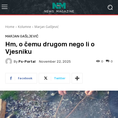
Home
Kolumne
Marjan Gašljević
MARJAN GAŠLJEVIĆ
Hm, o čemu drugom nego li o
Vjesniku
By
Ps-Portal
0
0
November 22, 2025
Facebook
Twitter