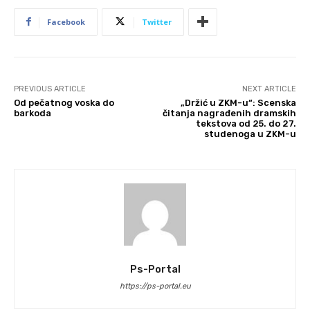
Facebook
Twitter
PREVIOUS ARTICLE
NEXT ARTICLE
Od pečatnog voska do
„Držić u ZKM-u“: Scenska
barkoda
čitanja nagrađenih dramskih
tekstova od 25. do 27.
studenoga u ZKM-u
Ps-Portal
https://ps-portal.eu