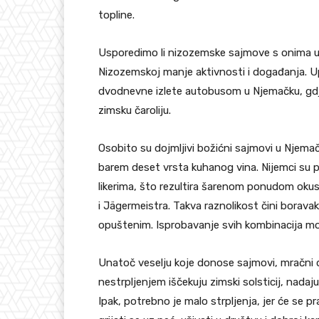
topline.
Usporedimo li nizozemske sajmove s onima u Z
Nizozemskoj manje aktivnosti i događanja. U
dvodnevne izlete autobusom u Njemačku, gdj
zimsku čaroliju.
Osobito su dojmljivi božićni sajmovi u Njem
barem deset vrsta kuhanog vina. Nijemci su 
likerima, što rezultira šarenom ponudom okusa
i Jägermeistra. Takva raznolikost čini borav
opuštenim. Isprobavanje svih kombinacija mož
Unatoč veselju koje donose sajmovi, mračni da
nestrpljenjem iščekuju zimski solsticij, nadajuć
Ipak, potrebno je malo strpljenja, jer će se pr