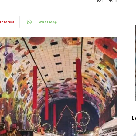
0
0
interest
WhatsApp
L