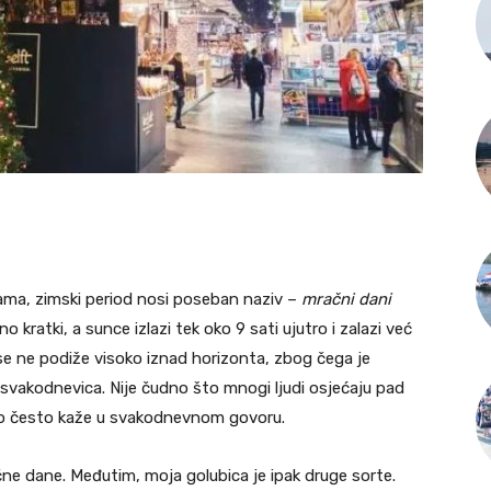
ama, zimski period nosi poseban naziv –
mračni dani
 kratki, a sunce izlazi tek oko 9 sati ujutro i zalazi već
se ne podiže visoko iznad horizonta, zbog čega je
svakodnevica. Nije čudno što mnogi ljudi osjećaju pad
 to često kaže u svakodnevnom govoru.
ne dane. Međutim, moja golubica je ipak druge sorte.