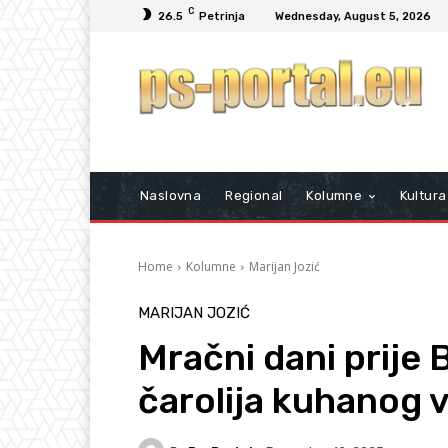
C
26.5
Petrinja
Wednesday, August 5, 2026
Naslovna
Regional
Kolumne
Kultura
Home
Kolumne
Marijan Jozić
MARIJAN JOZIĆ
Mračni dani prije B
čarolija kuhanog 