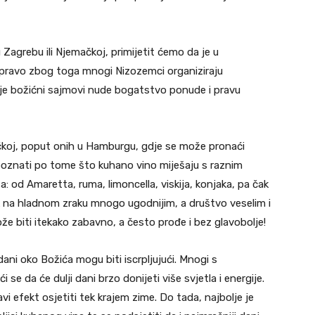
agrebu ili Njemačkoj, primijetit ćemo da je u
pravo zbog toga mnogi Nizozemci organiziraju
e božićni sajmovi nude bogatstvo ponude i pravu
ačkoj, poput onih u Hamburgu, gdje se može pronaći
poznati po tome što kuhano vino miješaju s raznim
: od Amaretta, ruma, limoncella, viskija, konjaka, pa čak
ak na hladnom zraku mnogo ugodnijim, a društvo veselim i
e biti itekako zabavno, a često prođe i bez glavobolje!
ni oko Božića mogu biti iscrpljujući. Mnogi s
i se da će dulji dani brzo donijeti više svjetla i energije.
avi efekt osjetiti tek krajem zime. Do tada, najbolje je