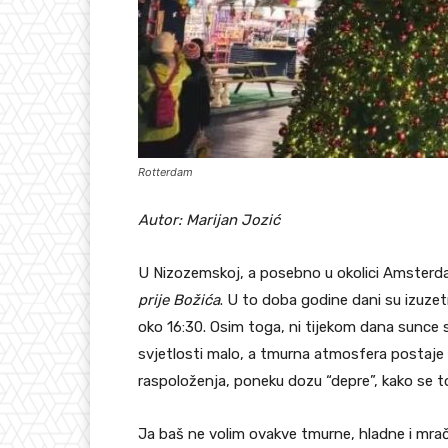
Rotterdam
Autor: Marijan Jozić
U Nizozemskoj, a posebno u okolici Amsterd
prije Božića
. U to doba godine dani su izuzetno
oko 16:30. Osim toga, ni tijekom dana sunce 
svjetlosti malo, a tmurna atmosfera postaje 
raspoloženja, poneku dozu “depre”, kako se
Ja baš ne volim ovakve tmurne, hladne i mrač