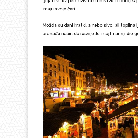
grijati se uz peć, uživati u društvu i dobroj ka
imaju svoje čari.
Možda su dani kratki, a nebo sivo, ali toplina 
pronađu način da rasvijetle i najtmurniji dio g