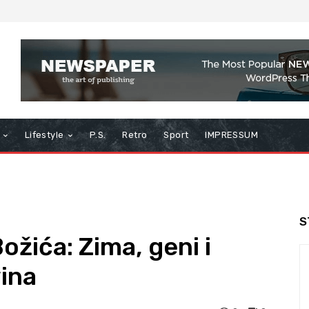
Lifestyle
P.S.
Retro
Sport
IMPRESSUM
S
ožića: Zima, geni i
vina