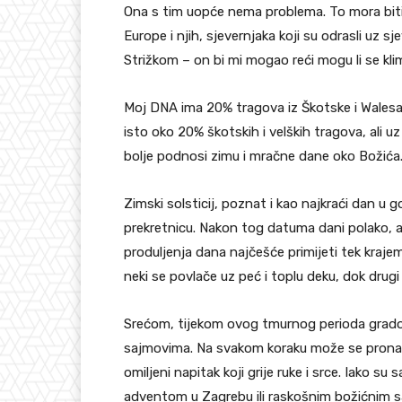
Ona s tim uopće nema problema. To mora biti n
Europe i njih, sjevernjaka koji su odrasli uz
Strižkom – on bi mi mogao reći mogu li se klima
Moj DNA ima 20% tragova iz Škotske i Walesa,
isto oko 20% škotskih i velških tragova, ali u
bolje podnosi zimu i mračne dane oko Božića
Zimski solsticij, poznat i kao najkraći dan u g
prekretnicu. Nakon tog datuma dani polako, ali
produljenja dana najčešće primijeti tek kraje
neki se povlače uz peć i toplu deku, dok drug
Srećom, tijekom ovog tmurnog perioda gradov
sajmovima. Na svakom koraku može se pronaći
omiljeni napitak koji grije ruke i srce. Iako 
adventom u Zagrebu ili raskošnim božićnim sa