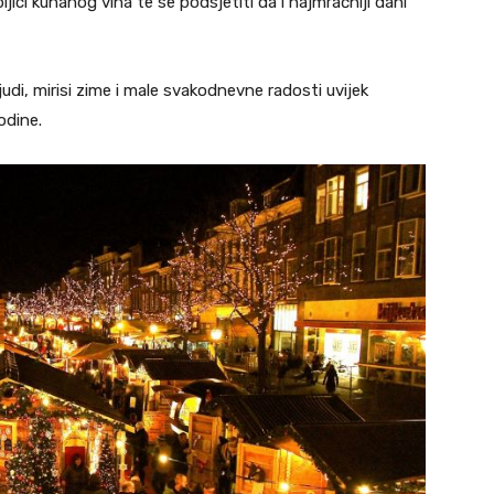
pljici kuhanog vina te se podsjetiti da i najmračniji dani
ljudi, mirisi zime i male svakodnevne radosti uvijek
odine.